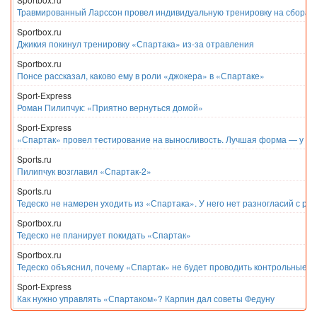
Травмированный Ларссон провел индивидуальную тренировку на сборах
Sportbox.ru
Джикия покинул тренировку «Спартака» из-за отравления
Sportbox.ru
Понсе рассказал, каково ему в роли «джокера» в «Спартаке»
Sport-Express
Роман Пилипчук: «Приятно вернуться домой»
Sport-Express
«Спартак» провел тестирование на выносливость. Лучшая форма — у Е
Sports.ru
Пилипчук возглавил «Спартак-2»
Sports.ru
Тедеско не намерен уходить из «Спартака». У него нет разногласий с ру
Sportbox.ru
Тедеско не планирует покидать «Спартак»
Sportbox.ru
Тедеско объяснил, почему «Спартак» не будет проводить контрольные м
Sport-Express
Как нужно управлять «Спартаком»? Карпин дал советы Федуну