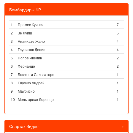
Бомбардиры ЧР
1
Промес Куинси
7
2
Зе Луиш
5
3
Ананидзе Жано
4
4
Глушаков Денис
4
5
Попов Ивелин
2
6
Фернандо
2
7
Боккетти Сальваторе
1
8
Ещенко Андрей
1
9
Маурисио
1
10
Мельгарехо Лоренцо
1
Спартак Видео
»