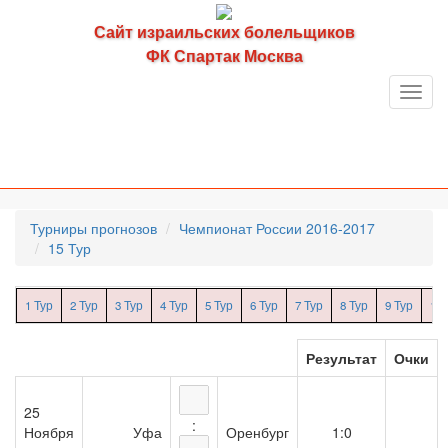
Сайт израильских болельщиков
ФК Спартак Москва
Toggl
navig
Турниры прогнозов
Чемпионат России 2016-2017
15 Тур
1 Тур
2 Тур
3 Тур
4 Тур
5 Тур
6 Тур
7 Тур
8 Тур
9 Тур
10 
Результат
Очки
25
:
Ноября
Уфа
Оренбург
1:0