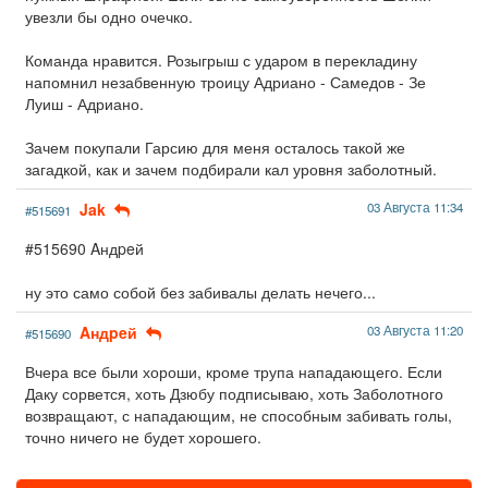
увезли бы одно очечко.
Команда нравится. Розыгрыш с ударом в перекладину
напомнил незабвенную троицу Адриано - Самедов - Зе
Луиш - Адриано.
Зачем покупали Гарсию для меня осталось такой же
загадкой, как и зачем подбирали кал уровня заболотный.
Jak
03 Августа 11:34
#515691
#515690 Aндpeй
ну это само собой без забивалы делать нечего...
Aндpeй
03 Августа 11:20
#515690
Вчера все были хороши, кроме трупа нападающего. Если
Даку сорвется, хоть Дзюбу подписываю, хоть Заболотного
возвращают, с нападающим, не способным забивать голы,
точно ничего не будет хорошего.