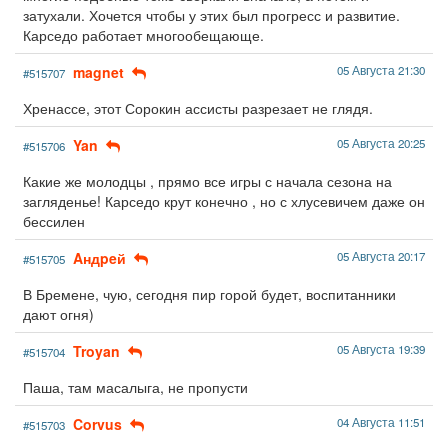
затухали. Хочется чтобы у этих был прогресс и развитие.
Карседо работает многообещающе.
magnet
05 Августа 21:30
#515707
Хренассе, этот Сорокин ассисты разрезает не глядя.
Yan
05 Августа 20:25
#515706
Какие же молодцы , прямо все игры с начала сезона на
загляденье! Карседо крут конечно , но с хлусевичем даже он
бессилен
Aндpeй
05 Августа 20:17
#515705
В Бремене, чую, сегодня пир горой будет, воспитанники
дают огня)
Troyan
05 Августа 19:39
#515704
Паша, там масалыга, не пропусти
Corvus
04 Августа 11:51
#515703