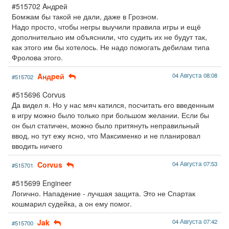
#515702 Aндpeй
Бомжам бы такой не дали, даже в Грозном.
Надо просто, чтобы негры выучили правила игры и ещё
дополнительно им объяснили, что судить их не будут так,
как этого им бы хотелось. Не надо помогать дебилам типа
Фролова этого.
Aндpeй
04 Августа 08:08
#515702
#515696 Corvus
Да видел я. Но у нас мяч катился, посчитать его введенным
в игру можно было только при большом желании. Если бы
он был статичен, можно было притянуть неправильный
ввод, но тут ежу ясно, что Максименко и не планировал
вводить ничего
Corvus
04 Августа 07:53
#515701
#515699 Engineer
Логично. Нападение - лучшая защита. Это не Спартак
кошмарил судейка, а он ему помог.
Jak
04 Августа 07:42
#515700