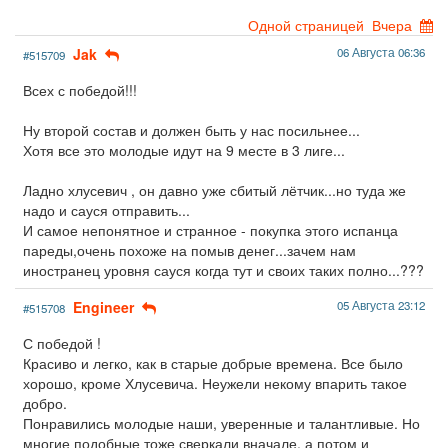
Одной страницей
Вчера
Jak
06 Августа 06:36
#515709
Всех с победой!!!
Ну второй состав и должен быть у нас посильнее...
Хотя все это молодые идут на 9 месте в 3 лиге...
Ладно хлусевич , он давно уже сбитый лётчик...но туда же
надо и сауся отправить...
И самое непонятное и странное - покупка этого испанца
пареды,очень похоже на помыв денег...зачем нам
иностранец уровня сауся когда тут и своих таких полно...???
Engineer
05 Августа 23:12
#515708
С победой !
Красиво и легко, как в старые добрые времена. Все было
хорошо, кроме Хлусевича. Неужели некому впарить такое
добро.
Понравились молодые наши, уверенные и талантливые. Но
многие подобные тоже сверкали вначале, а потом и