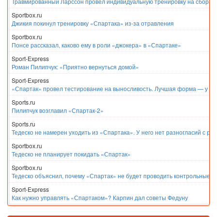
Травмированный Ларссон провел индивидуальную тренировку на сборах
Sportbox.ru
Джикия покинул тренировку «Спартака» из-за отравления
Sportbox.ru
Понсе рассказал, каково ему в роли «джокера» в «Спартаке»
Sport-Express
Роман Пилипчук: «Приятно вернуться домой»
Sport-Express
«Спартак» провел тестирование на выносливость. Лучшая форма — у Е
Sports.ru
Пилипчук возглавил «Спартак-2»
Sports.ru
Тедеско не намерен уходить из «Спартака». У него нет разногласий с ру
Sportbox.ru
Тедеско не планирует покидать «Спартак»
Sportbox.ru
Тедеско объяснил, почему «Спартак» не будет проводить контрольные м
Sport-Express
Как нужно управлять «Спартаком»? Карпин дал советы Федуну