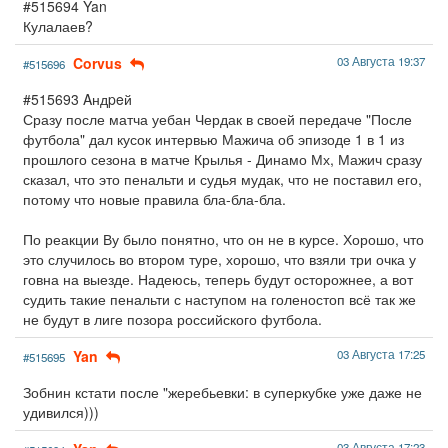
#515694 Yan
Кулалаев?
Corvus
03 Августа 19:37
#515696
#515693 Aндpeй
Сразу после матча уебан Чердак в своей передаче "После
футбола" дал кусок интервью Мажича об эпизоде 1 в 1 из
прошлого сезона в матче Крылья - Динамо Мх, Мажич сразу
сказал, что это пенальти и судья мудак, что не поставил его,
потому что новые правила бла-бла-бла.
По реакции Ву было понятно, что он не в курсе. Хорошо, что
это случилось во втором туре, хорошо, что взяли три очка у
говна на выезде. Надеюсь, теперь будут осторожнее, а вот
судить такие пенальти с наступом на голеностоп всё так же
не будут в лиге позора российского футбола.
Yan
03 Августа 17:25
#515695
Зобнин кстати после "жеребьевки: в суперкубке уже даже не
удивился)))
03 Августа 17:23