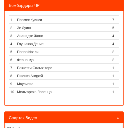
Бомбардиры ЧР
1
Промес Куинси
7
2
Зе Луиш
5
3
Ананидзе Жано
4
4
Глушаков Денис
4
5
Попов Ивелин
2
6
Фернандо
2
7
Боккетти Сальваторе
1
8
Ещенко Андрей
1
9
Маурисио
1
10
Мельгарехо Лоренцо
1
Спартак Видео
»