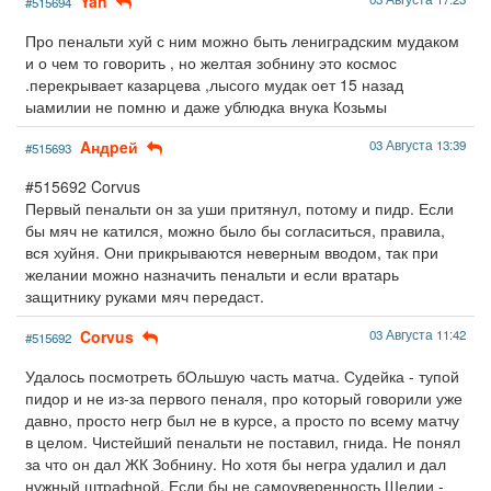
Yan
#515694
Про пенальти хуй с ним можно быть лениградским мудаком
и о чем то говорить , но желтая зобнину это космос
.перекрывает казарцева ,лысого мудак оет 15 назад
ыамилии не помню и даже ублюдка внука Козьмы
Aндpeй
03 Августа 13:39
#515693
#515692 Corvus
Первый пенальти он за уши притянул, потому и пидр. Если
бы мяч не катился, можно было бы согласиться, правила,
вся хуйня. Они прикрываются неверным вводом, так при
желании можно назначить пенальти и если вратарь
защитнику руками мяч передаст.
Corvus
03 Августа 11:42
#515692
Удалось посмотреть бОльшую часть матча. Судейка - тупой
пидор и не из-за первого пеналя, про который говорили уже
давно, просто негр был не в курсе, а просто по всему матчу
в целом. Чистейший пенальти не поставил, гнида. Не понял
за что он дал ЖК Зобнину. Но хотя бы негра удалил и дал
нужный штрафной. Если бы не самоуверенность Шелии -