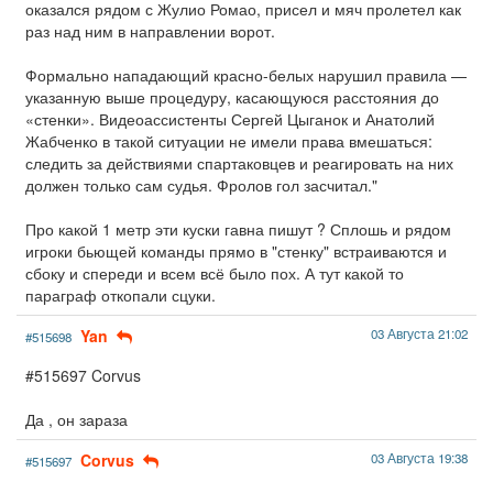
оказался рядом с Жулио Ромао, присел и мяч пролетел как
раз над ним в направлении ворот.
Формально нападающий красно-белых нарушил правила —
указанную выше процедуру, касающуюся расстояния до
«стенки». Видеоассистенты Сергей Цыганок и Анатолий
Жабченко в такой ситуации не имели права вмешаться:
следить за действиями спартаковцев и реагировать на них
должен только сам судья. Фролов гол засчитал."
Про какой 1 метр эти куски гавна пишут ? Сплошь и рядом
игроки бьющей команды прямо в "стенку" встраиваются и
сбоку и спереди и всем всё было пох. А тут какой то
параграф откопали сцуки.
Yan
03 Августа 21:02
#515698
#515697 Corvus
Да , он зараза
Corvus
03 Августа 19:38
#515697