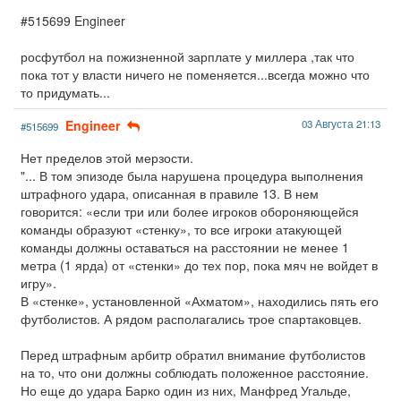
#515699 Engineer
росфутбол на пожизненной зарплате у миллера ,так что
пока тот у власти ничего не поменяется...всегда можно что
то придумать...
Engineer
03 Августа 21:13
#515699
Нет пределов этой мерзости.
"... В том эпизоде была нарушена процедура выполнения
штрафного удара, описанная в правиле 13. В нем
говорится: «если три или более игроков обороняющейся
команды образуют «стенку», то все игроки атакующей
команды должны оставаться на расстоянии не менее 1
метра (1 ярда) от «стенки» до тех пор, пока мяч не войдет в
игру».
В «стенке», установленной «Ахматом», находились пять его
футболистов. А рядом располагались трое спартаковцев.
Перед штрафным арбитр обратил внимание футболистов
на то, что они должны соблюдать положенное расстояние.
Но еще до удара Барко один из них, Манфред Угальде,