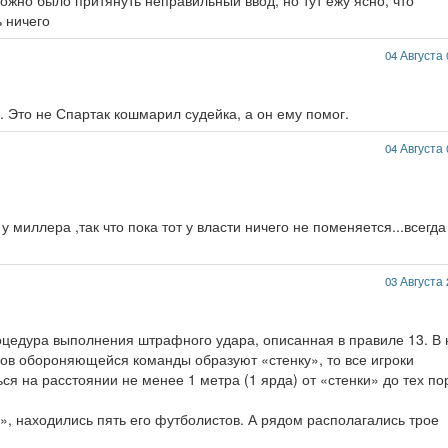
ожно было притянуть неправильный ввод, но тут ежу ясно, что
 ничего
04 Августа 
. Это не Спартак кошмарил судейка, а он ему помог.
04 Августа 
 миллера ,так что пока тот у власти ничего не поменяется...всегда
03 Августа 
роцедура выполнения штрафного удара, описанная в правиле 13. В
оков обороняющейся команды образуют «стенку», то все игроки
я на расстоянии не менее 1 метра (1 ярда) от «стенки» до тех по
», находились пять его футболистов. А рядом располагались трое