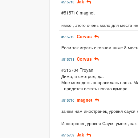
Jak
#515713
#515710 magnet
имхо , этого очень мало для места ин
Corvus
#515712
Если так играть с говном ниже 8 мест
Corvus
#515711
#515704 Troyan
Дима, я смотрел, да.
Мне молодежь понравилась наша. Мас
- придется искать нового кумира.
magnet
#515710
зачем нам иностранец уровня сауся к
—------------
Иностранец уровня Сауся умеет, как
Jak
#515709