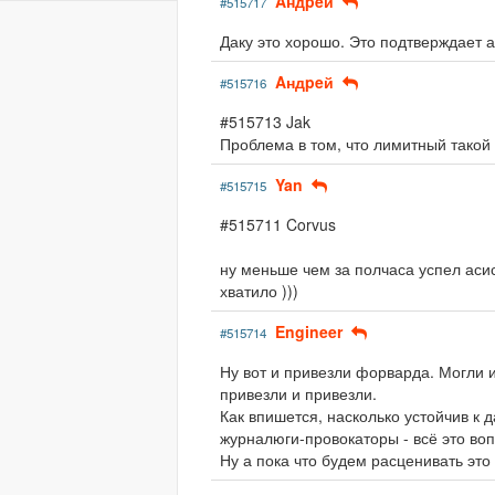
Aндpeй
#515717
Даку это хорошо. Это подтверждает 
Aндpeй
#515716
#515713 Jak
Проблема в том, что лимитный такой
Yan
#515715
#515711 Corvus
ну меньше чем за полчаса успел аси
хватило )))
Engineer
#515714
Ну вот и привезли форварда. Могли и
привезли и привезли.
Как впишется, насколько устойчив к д
журналюги-провокаторы - всё это воп
Ну а пока что будем расценивать это