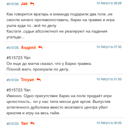
Jak
10 Августа 08:28
#515726
Как говорится вратарь и команда подарили два гола ,не
смогли ничего противопоставить, барко на травме и игра
ушла куда то...всё по делу
Кастати ,судьи абсолютноп не реагируют на падения
угальде...
Aндpeй
10 Августа 07:32
#515725
#515723 Yan
Он еще до матча сказал, что у Барко травма.
Плохой матч, проиграли по делу.
Troyan
10 Августа 01:53
#515724
#515723 Yan
Именно. Одно присутствие барко на поле придаёт игре
целостность.. он у нас типа месси для аргов. Выпустив
атлетичного дуболома вместо мозгового центра убил
креатив и игру на весь тайм.
Yan
10 Августа 00:05
#515723