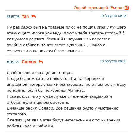
Одной страницей
Вчера
Yan
10 Августа 09:25
#515728
Ну раз барко был на травеме плюс не пошла игра у лучшего
атакующего игрока команды плюс у тебя вратарь который 5
лет учился держать ближний и научившись перестал
воoбще отбивать то что летит в дальний , шанса с
серьезным соперником было немного .
Corvus
10 Августа 08:38
#515727
Двойственное ощущение от игры.
Вроде бы немного не повезло. Штанга, коряжки в
штрафной, которые могли бы забивать, но и нам могли пару
положить, если бы не коряжки Магнита.
Показалось, что у южан лучше с техникой владения и
отбора, если в целом смотреть.
Дичайше бесил Солари. Все решения будто у умственно
отсталого.
Следующие два матча будут интересными с точки зрения
работы надо ошибками.