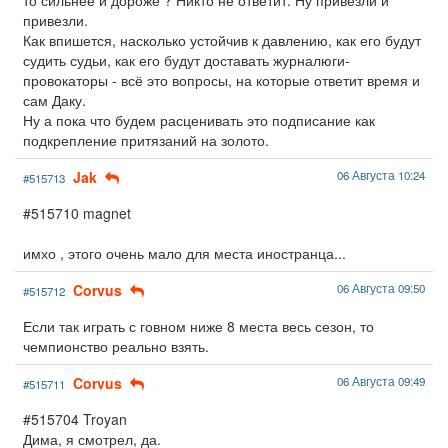
привезли.
Как впишется, насколько устойчив к давлению, как его будут
судить судьи, как его будут доставать журналюги-
провокаторы - всё это вопросы, на которые ответит время и
сам Даку.
Ну а пока что будем расценивать это подписание как
подкрепление притязаний на золото.
Jak
06 Августа 10:24
#515713
#515710 magnet
имхо , этого очень мало для места иностранца...
Corvus
06 Августа 09:50
#515712
Если так играть с говном ниже 8 места весь сезон, то
чемпионство реально взять.
Corvus
06 Августа 09:49
#515711
#515704 Troyan
Дима, я смотрел, да.