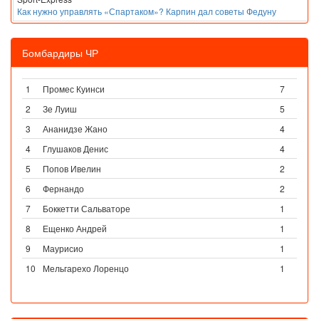
Как нужно управлять «Спартаком»? Карпин дал советы Федуну
Бомбардиры ЧР
1
Промес Куинси
7
2
Зе Луиш
5
3
Ананидзе Жано
4
4
Глушаков Денис
4
5
Попов Ивелин
2
6
Фернандо
2
7
Боккетти Сальваторе
1
8
Ещенко Андрей
1
9
Маурисио
1
10
Мельгарехо Лоренцо
1