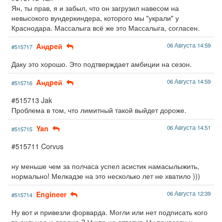
Ян, ты прав, я и забыл, что он загрузил навесом на
невысокого вундеркиндера, которого мы "украли" у
Краснодара. Массалыга всё же это Массалыга, согласен.
Aндpeй
06 Августа 14:59
#515717
Даку это хорошо. Это подтверждает амбиции на сезон.
Aндpeй
06 Августа 14:59
#515716
#515713 Jak
Проблема в том, что лимитный такой выйдет дороже.
Yan
06 Августа 14:51
#515715
#515711 Corvus
ну меньше чем за полчаса успел асистик намасылыжить,
нормально! Мелкадзе на это несколько лет не хватило )))
Engineer
06 Августа 12:39
#515714
Ну вот и привезли форварда. Могли или нет подписать кого
то сильнее и дороже ? Никто не ответит. Ну привезли и