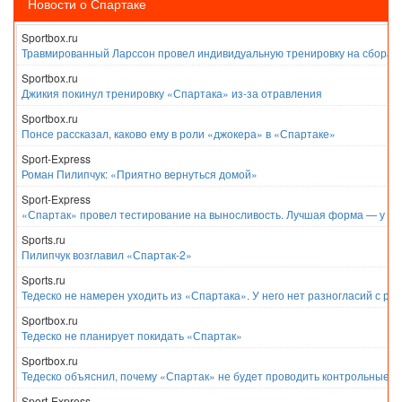
Новости о Спартаке
Sportbox.ru
Травмированный Ларссон провел индивидуальную тренировку на сборах
Sportbox.ru
Джикия покинул тренировку «Спартака» из-за отравления
Sportbox.ru
Понсе рассказал, каково ему в роли «джокера» в «Спартаке»
Sport-Express
Роман Пилипчук: «Приятно вернуться домой»
Sport-Express
«Спартак» провел тестирование на выносливость. Лучшая форма — у Е
Sports.ru
Пилипчук возглавил «Спартак-2»
Sports.ru
Тедеско не намерен уходить из «Спартака». У него нет разногласий с ру
Sportbox.ru
Тедеско не планирует покидать «Спартак»
Sportbox.ru
Тедеско объяснил, почему «Спартак» не будет проводить контрольные м
Sport-Express