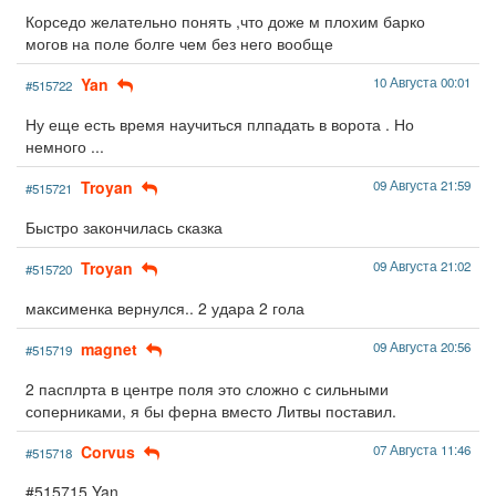
Корседо желательно понять ,что доже м плохим барко
могов на поле болге чем без него вообще
Yan
10 Августа 00:01
#515722
Ну еще есть время научиться плпадать в ворота . Но
немного ...
Troyan
09 Августа 21:59
#515721
Быстро закончилась сказка
Troyan
09 Августа 21:02
#515720
максименка вернулся.. 2 удара 2 гола
magnet
09 Августа 20:56
#515719
2 пасплрта в центре поля это сложно с сильными
соперниками, я бы ферна вместо Литвы поставил.
Corvus
07 Августа 11:46
#515718
#515715 Yan