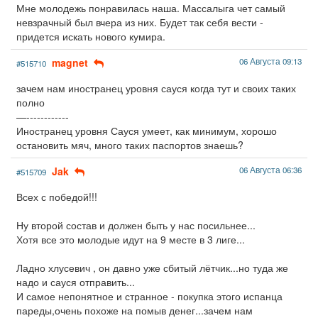
Мне молодежь понравилась наша. Массалыга чет самый
невзрачный был вчера из них. Будет так себя вести -
придется искать нового кумира.
magnet
06 Августа 09:13
#515710
зачем нам иностранец уровня сауся когда тут и своих таких
полно
—------------
Иностранец уровня Сауся умеет, как минимум, хорошо
остановить мяч, много таких паспортов знаешь?
Jak
06 Августа 06:36
#515709
Всех с победой!!!
Ну второй состав и должен быть у нас посильнее...
Хотя все это молодые идут на 9 месте в 3 лиге...
Ладно хлусевич , он давно уже сбитый лётчик...но туда же
надо и сауся отправить...
И самое непонятное и странное - покупка этого испанца
пареды,очень похоже на помыв денег...зачем нам