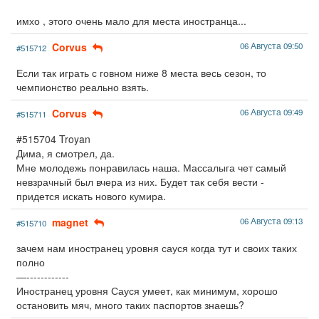
имхо , этого очень мало для места иностранца...
Corvus
06 Августа 09:50
#515712
Если так играть с говном ниже 8 места весь сезон, то
чемпионство реально взять.
Corvus
06 Августа 09:49
#515711
#515704 Troyan
Дима, я смотрел, да.
Мне молодежь понравилась наша. Массалыга чет самый
невзрачный был вчера из них. Будет так себя вести -
придется искать нового кумира.
magnet
06 Августа 09:13
#515710
зачем нам иностранец уровня сауся когда тут и своих таких
полно
—------------
Иностранец уровня Сауся умеет, как минимум, хорошо
остановить мяч, много таких паспортов знаешь?