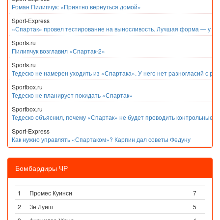
Роман Пилипчук: «Приятно вернуться домой»
Sport-Express
«Спартак» провел тестирование на выносливость. Лучшая форма — у Е
Sports.ru
Пилипчук возглавил «Спартак-2»
Sports.ru
Тедеско не намерен уходить из «Спартака». У него нет разногласий с ру
Sportbox.ru
Тедеско не планирует покидать «Спартак»
Sportbox.ru
Тедеско объяснил, почему «Спартак» не будет проводить контрольные м
Sport-Express
Как нужно управлять «Спартаком»? Карпин дал советы Федуну
Бомбардиры ЧР
1
Промес Куинси
7
2
Зе Луиш
5