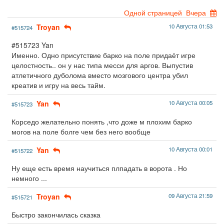
Одной страницей
Вчера
Troyan
10 Августа 01:53
#515724
#515723 Yan
Именно. Одно присутствие барко на поле придаёт игре
целостность.. он у нас типа месси для аргов. Выпустив
атлетичного дуболома вместо мозгового центра убил
креатив и игру на весь тайм.
Yan
10 Августа 00:05
#515723
Корседо желательно понять ,что доже м плохим барко
могов на поле болге чем без него вообще
Yan
10 Августа 00:01
#515722
Ну еще есть время научиться плпадать в ворота . Но
немного ...
Troyan
09 Августа 21:59
#515721
Быстро закончилась сказка