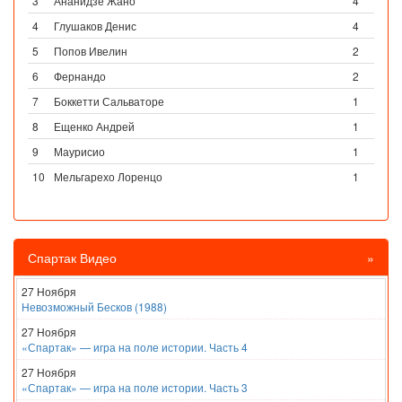
3
Ананидзе Жано
4
4
Глушаков Денис
4
5
Попов Ивелин
2
6
Фернандо
2
7
Боккетти Сальваторе
1
8
Ещенко Андрей
1
9
Маурисио
1
10
Мельгарехо Лоренцо
1
Спартак Видео
»
27 Ноября
Невозможный Бесков (1988)
27 Ноября
«Спартак» — игра на поле истории. Часть 4
27 Ноября
«Спартак» — игра на поле истории. Часть 3