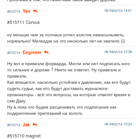
Yan
06 Августа 14:51
#515715
#515711 Corvus
ну меньше чем за полчаса успел асистик намасылыжить,
нормально! Мелкадзе на это несколько лет не хватило )))
Engineer
06 Августа 12:39
#515714
Ну вот и привезли форварда. Могли или нет подписать кого
то сильнее и дороже ? Никто не ответит. Ну привезли и
привезли.
Как впишется, насколько устойчив к давлению, как его будут
судить судьи, как его будут доставать журналюги-
провокаторы - всё это вопросы, на которые ответит время и
сам Даку.
Ну а пока что будем расценивать это подписание как
подкрепление притязаний на золото.
Jak
06 Августа 10:24
#515713
#515710 magnet