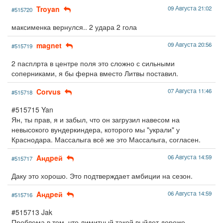
Troyan
09 Августа 21:02
#515720
максименка вернулся.. 2 удара 2 гола
magnet
09 Августа 20:56
#515719
2 пасплрта в центре поля это сложно с сильными
соперниками, я бы ферна вместо Литвы поставил.
Corvus
07 Августа 11:46
#515718
#515715 Yan
Ян, ты прав, я и забыл, что он загрузил навесом на
невысокого вундеркиндера, которого мы "украли" у
Краснодара. Массалыга всё же это Массалыга, согласен.
Aндpeй
06 Августа 14:59
#515717
Даку это хорошо. Это подтверждает амбиции на сезон.
Aндpeй
06 Августа 14:59
#515716
#515713 Jak
Проблема в том, что лимитный такой выйдет дороже.