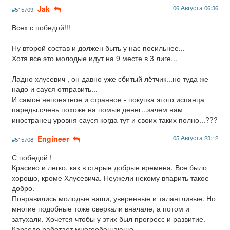
Jak
06 Августа 06:36
#515709
Всех с победой!!!
Ну второй состав и должен быть у нас посильнее...
Хотя все это молодые идут на 9 месте в 3 лиге...
Ладно хлусевич , он давно уже сбитый лётчик...но туда же
надо и сауся отправить...
И самое непонятное и странное - покупка этого испанца
пареды,очень похоже на помыв денег...зачем нам
иностранец уровня сауся когда тут и своих таких полно...???
Engineer
05 Августа 23:12
#515708
С победой !
Красиво и легко, как в старые добрые времена. Все было
хорошо, кроме Хлусевича. Неужели некому впарить такое
добро.
Понравились молодые наши, уверенные и талантливые. Но
многие подобные тоже сверкали вначале, а потом и
затухали. Хочется чтобы у этих был прогресс и развитие.
Карседо работает многообещающе.