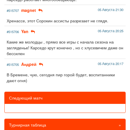
magnet
05 Августа 21:30
#515707
Хренассе, этот Сорокин ассисты разрезает не глядя.
Yan
05 Августа 20:25
#515706
Какие же молодцы , прямо все игры с начала сезона на
загляденье! Карседо крут конечно , но с хлусевичем даже он
бессилен
Aндpeй
05 Августа 20:17
#515705
В Бремене, чую, сегодня пир горой будет, воспитанники
дают огня)
Следующий матч
Турнирная таблица
»