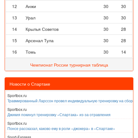
12
Анжи
30
30
13
Урал
30
30
14
Крылья Советов
30
28
15
Арсенал Тула
30
28
16
Томь
30
14
Чемпионат России турнирная таблица
Новости о Спартаке
Sportbox.ru
Травмированный Ларссон провел индивидуальную тренировку на сборах
Sportbox.ru
Джикия покинул тренировку «Спартака» из-за отравления
Sportbox.ru
Понсе рассказал, каково ему в роли «джокера» в «Спартаке»
Sport-Express