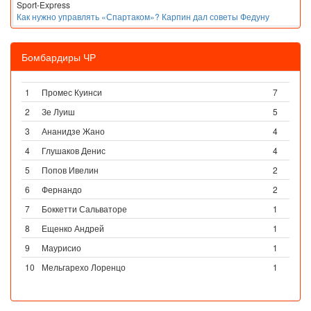
Sport-Express
Как нужно управлять «Спартаком»? Карпин дал советы Федуну
Бомбардиры ЧР
1
Промес Куинси
7
2
Зе Луиш
5
3
Ананидзе Жано
4
4
Глушаков Денис
4
5
Попов Ивелин
2
6
Фернандо
2
7
Боккетти Сальваторе
1
8
Ещенко Андрей
1
9
Маурисио
1
10
Мельгарехо Лоренцо
1