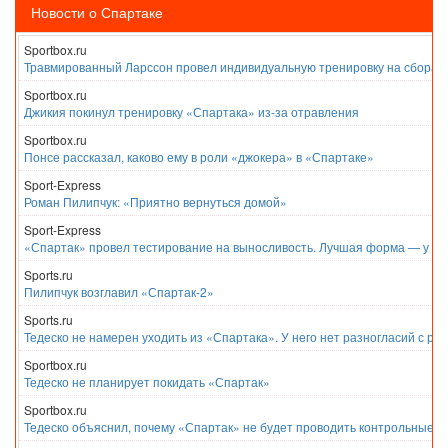
Новости о Спартаке
Sportbox.ru
Травмированный Ларссон провел индивидуальную тренировку на сборах
Sportbox.ru
Джикия покинул тренировку «Спартака» из-за отравления
Sportbox.ru
Понсе рассказал, каково ему в роли «джокера» в «Спартаке»
Sport-Express
Роман Пилипчук: «Приятно вернуться домой»
Sport-Express
«Спартак» провел тестирование на выносливость. Лучшая форма — у Е
Sports.ru
Пилипчук возглавил «Спартак-2»
Sports.ru
Тедеско не намерен уходить из «Спартака». У него нет разногласий с ру
Sportbox.ru
Тедеско не планирует покидать «Спартак»
Sportbox.ru
Тедеско объяснил, почему «Спартак» не будет проводить контрольные м