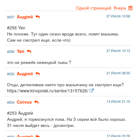
Одной страницей
Вчера
Aндpeй
27 Июля 10:58
#257
#256 Yan
Не похоже. Тут один сезон вроде всего, ловят маньяка.
Сам не смотрел еще, если что)
Yan
27 Июля 10:13
#256
это не ремейк немецкой тьмы ?
Aндpeй
21 Июля 08:30
#255
Отцы, детективчик никто про маньячину не смотрел еще?
https://www.kinopoisk.ru/series/13157626/
Corvus
14 Июля 21:15
#254
#253 Aндpeй
Андрей, я тормознулся пока. На 3 серии всё было хорошо.
31 июля выйдет весь - досмотрю.
Aндpeй
12 Июля 20:26
#253