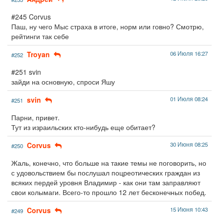
#245 Corvus
Паш, ну чего Мыс страха в итоге, норм или говно? Смотрю,
рейтинги так себе
Troyan
06 Июля 16:27
#252
#251 svin
зайди на основную, спроси Яшу
svin
01 Июля 08:24
#251
Парни, привет.
Тут из израильских кто-нибудь еще обитает?
Corvus
30 Июня 08:25
#250
Жаль, конечно, что больше на такие темы не поговорить, но
с удовольствием бы послушал поцреотических граждан из
всяких пердей уровня Владимир - как они там заправляют
свои колымаги. Всего-то прошло 12 лет бесконечных побед.
Corvus
15 Июня 10:43
#249