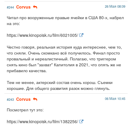
Corvus
26 Мая 08:09
#244
Читал про вооруженные правые ячейки в США 80-х, набрел
на это:
https://www.kinopoisk.ru/film/6021005/
Честно говоря, реальная история куда интереснее, чем то,
что сняли. Очень скомкано всё получилось. Финал просто
провальный и нереалистичный. Полагаю, что триггером
снять кино был "захват" Капитолия в 2021, что опять же не
прибавило качества.
Тем не менее, актерский состав очень хорош. Съемки
хорошие. Для общего развития разок можно глянуть.
Corvus
06 Мая 10:45
#243
Посмотрел тут это:
https://www.kinopoisk.ru/film/1382256/