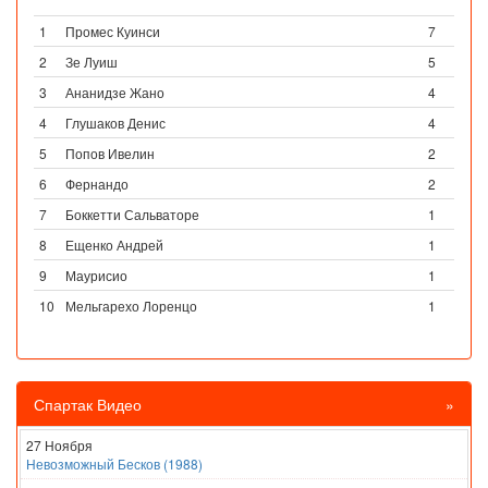
1
Промес Куинси
7
2
Зе Луиш
5
3
Ананидзе Жано
4
4
Глушаков Денис
4
5
Попов Ивелин
2
6
Фернандо
2
7
Боккетти Сальваторе
1
8
Ещенко Андрей
1
9
Маурисио
1
10
Мельгарехо Лоренцо
1
Спартак Видео
»
27 Ноября
Невозможный Бесков (1988)