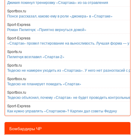
Джикия покинул тренировку «Спартака» из-за отравления
Sportbox.ru
Понсе рассказал, каково ему в роли «джокера» в «Спартаке»
Sport-Express
Роман Пилипчук: «Приятно вернуться домой»
Sport-Express
«Спартак» провел тестирование на выносливость. Лучшая форма — у Е
Sports.ru
Пилипчук возглавил «Спартак-2»
Sports.ru
Тедеско не намерен уходить из «Спартака». У него нет разногласий с ру
Sportbox.ru
Тедеско не планирует покидать «Спартак»
Sportbox.ru
Тедеско объяснил, почему «Спартак» не будет проводить контрольные м
Sport-Express
Как нужно управлять «Спартаком»? Карпин дал советы Федуну
Бомбардиры ЧР