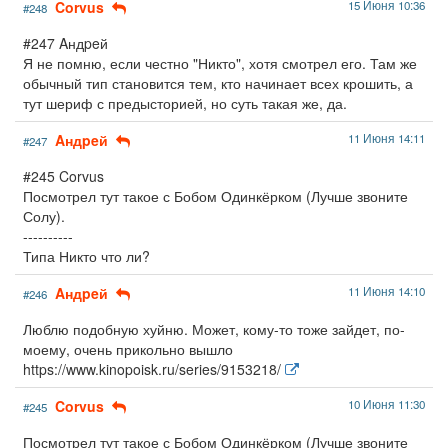
Corvus
15 Июня 10:36
#248
#247 Aндpeй
Я не помню, если честно "Никто", хотя смотрел его. Там же
обычный тип становится тем, кто начинает всех крошить, а
тут шериф с предысторией, но суть такая же, да.
Aндpeй
11 Июня 14:11
#247
#245 Corvus
Посмотрел тут такое с Бобом Одинкёрком (Лучше звоните
Солу).
----------
Типа Никто что ли?
Aндpeй
11 Июня 14:10
#246
Люблю подобную хуйню. Может, кому-то тоже зайдет, по-
моему, очень прикольно вышло
https://www.kinopoisk.ru/series/9153218/
Corvus
10 Июня 11:30
#245
Посмотрел тут такое с Бобом Одинкёрком (Лучше звоните