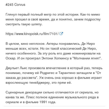
#245 Corvus
Глянул первый полный метр по этой истории. Как-то мимо
меня прошел в своё время, да и понятно, зачем подростку
смотреть такую шляпу.
https://www.kinopoisk.ru/film/7101/
В целом, кино неплохое. Актеры понравились, Де Ниро
меньше всех, кстати. Но он такой классический Де Ниро,
ничего особенного. За эту роль его даже номинировали на
Оскар. И он проиграл Энтони Хопкинсу в "Молчании ягнят".
Джульет Льис произвела впечатление в который раз, теперь
понимаю, почему её Родригес и Тарантино затащили в "От
заказа до рассвета". Уж очень она хорошо в фильме играет
взрослеющую тинейджерку, это прям её.
Сценарные декорации сильно отличаются от сериала, но
канва та же. Плюс полное единение музыкального ряда в
сериале и в фильме 1991 года.