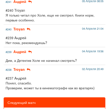
Aндpeй
05 Апреля 08:05
#241
#240 Troyan
Я только читал про Холе, еще не смотрел. Книги норм,
первые особенно.
Troyan
04 Апреля 21:04
#240
#239 Aндpeй
Нет пока, рекомендуешь?
Aндpeй
04 Апреля 19:56
#239
Дим, а Детектив Холе не начинал смотреть?
Troyan
02 Апреля 20:49
#238
#237 Aндpeй
Понял, спасибо.
Проверим, может ты в кинематографе как во вратарях)
Следующий матч