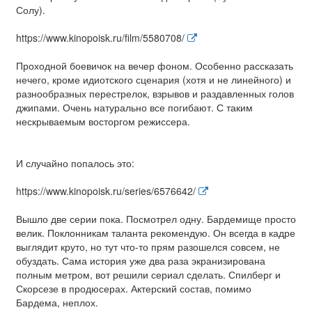
Солу).
https://www.kinopoisk.ru/film/5580708/
Проходной боевичок на вечер фоном. Особенно рассказать
нечего, кроме идиотского сценария (хотя и не линейного) и
разнообразных перестрелок, взрывов и раздавленных голов
джипами. Очень натурально все погибают. С таким
нескрываемым восторгом режиссера.
И случайно попалось это:
https://www.kinopoisk.ru/series/6576642/
Вышло две серии пока. Посмотрел одну. Бардемище просто
велик. Поклонникам таланта рекомендую. Он всегда в кадре
выглядит круто, но тут что-то прям разошелся совсем, не
обуздать. Сама история уже два раза экранизирована
полным метром, вот решили сериал сделать. Спилберг и
Скорсезе в продюсерах. Актерский состав, помимо
Бардема, неплох.