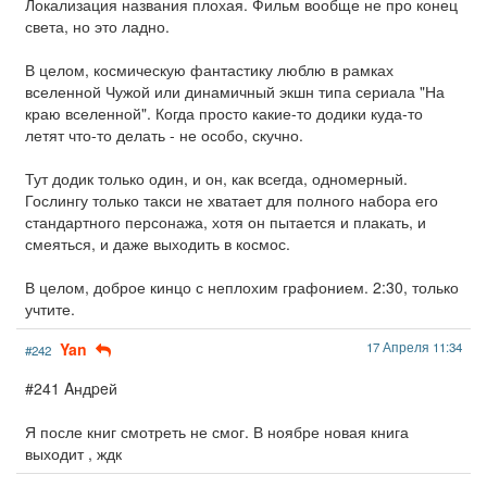
Локализация названия плохая. Фильм вообще не про конец
света, но это ладно.
В целом, космическую фантастику люблю в рамках
вселенной Чужой или динамичный экшн типа сериала "На
краю вселенной". Когда просто какие-то додики куда-то
летят что-то делать - не особо, скучно.
Тут додик только один, и он, как всегда, одномерный.
Гослингу только такси не хватает для полного набора его
стандартного персонажа, хотя он пытается и плакать, и
смеяться, и даже выходить в космос.
В целом, доброе кинцо с неплохим графонием. 2:30, только
учтите.
Yan
17 Апреля 11:34
#242
#241 Aндpeй
Я после книг смотреть не смог. В ноябре новая книга
выходит , ждк