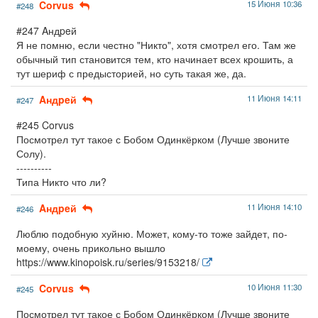
Corvus
15 Июня 10:36
#248
#247 Aндpeй
Я не помню, если честно "Никто", хотя смотрел его. Там же
обычный тип становится тем, кто начинает всех крошить, а
тут шериф с предысторией, но суть такая же, да.
Aндpeй
11 Июня 14:11
#247
#245 Corvus
Посмотрел тут такое с Бобом Одинкёрком (Лучше звоните
Солу).
----------
Типа Никто что ли?
Aндpeй
11 Июня 14:10
#246
Люблю подобную хуйню. Может, кому-то тоже зайдет, по-
моему, очень прикольно вышло
https://www.kinopoisk.ru/series/9153218/
Corvus
10 Июня 11:30
#245
Посмотрел тут такое с Бобом Одинкёрком (Лучше звоните