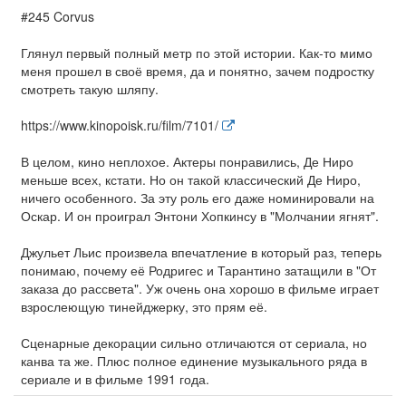
#245 Corvus
Глянул первый полный метр по этой истории. Как-то мимо
меня прошел в своё время, да и понятно, зачем подростку
смотреть такую шляпу.
https://www.kinopoisk.ru/film/7101/
В целом, кино неплохое. Актеры понравились, Де Ниро
меньше всех, кстати. Но он такой классический Де Ниро,
ничего особенного. За эту роль его даже номинировали на
Оскар. И он проиграл Энтони Хопкинсу в "Молчании ягнят".
Джульет Льис произвела впечатление в который раз, теперь
понимаю, почему её Родригес и Тарантино затащили в "От
заказа до рассвета". Уж очень она хорошо в фильме играет
взрослеющую тинейджерку, это прям её.
Сценарные декорации сильно отличаются от сериала, но
канва та же. Плюс полное единение музыкального ряда в
сериале и в фильме 1991 года.