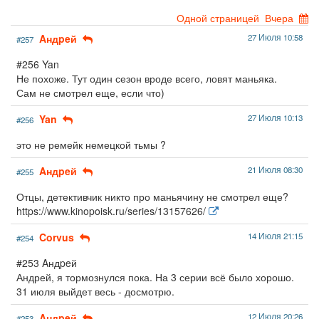
Одной страницей
Вчера
Aндpeй
27 Июля 10:58
#257
#256 Yan
Не похоже. Тут один сезон вроде всего, ловят маньяка.
Сам не смотрел еще, если что)
Yan
27 Июля 10:13
#256
это не ремейк немецкой тьмы ?
Aндpeй
21 Июля 08:30
#255
Отцы, детективчик никто про маньячину не смотрел еще?
https://www.kinopoisk.ru/series/13157626/
Corvus
14 Июля 21:15
#254
#253 Aндpeй
Андрей, я тормознулся пока. На 3 серии всё было хорошо.
31 июля выйдет весь - досмотрю.
Aндpeй
12 Июля 20:26
#253