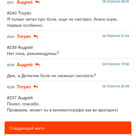
Aндpeй
05 Апреля 08:05
#241
#240 Troyan
Я только читал про Холе, еще не смотрел. Книги норм,
первые особенно.
Troyan
04 Апреля 21:04
#240
#239 Aндpeй
Нет пока, рекомендуешь?
Aндpeй
04 Апреля 19:56
#239
Дим, а Детектив Холе не начинал смотреть?
Troyan
02 Апреля 20:49
#238
#237 Aндpeй
Понял, спасибо.
Проверим, может ты в кинематографе как во вратарях)
Следующий матч