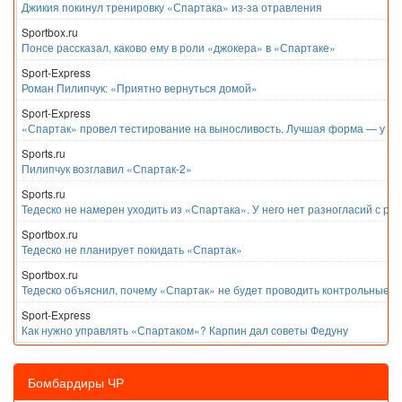
Джикия покинул тренировку «Спартака» из-за отравления
Sportbox.ru
Понсе рассказал, каково ему в роли «джокера» в «Спартаке»
Sport-Express
Роман Пилипчук: «Приятно вернуться домой»
Sport-Express
«Спартак» провел тестирование на выносливость. Лучшая форма — у Е
Sports.ru
Пилипчук возглавил «Спартак-2»
Sports.ru
Тедеско не намерен уходить из «Спартака». У него нет разногласий с ру
Sportbox.ru
Тедеско не планирует покидать «Спартак»
Sportbox.ru
Тедеско объяснил, почему «Спартак» не будет проводить контрольные м
Sport-Express
Как нужно управлять «Спартаком»? Карпин дал советы Федуну
Бомбардиры ЧР