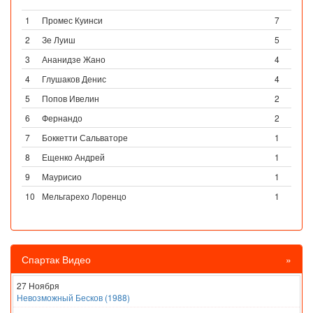
1
Промес Куинси
7
2
Зе Луиш
5
3
Ананидзе Жано
4
4
Глушаков Денис
4
5
Попов Ивелин
2
6
Фернандо
2
7
Боккетти Сальваторе
1
8
Ещенко Андрей
1
9
Маурисио
1
10
Мельгарехо Лоренцо
1
Спартак Видео
»
27 Ноября
Невозможный Бесков (1988)