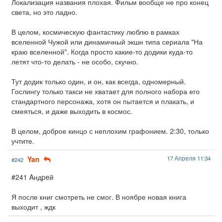
Локализация названия плохая. Фильм вообще не про конец
света, но это ладно.
В целом, космическую фантастику люблю в рамках
вселенной Чужой или динамичный экшн типа сериала "На
краю вселенной". Когда просто какие-то додики куда-то
летят что-то делать - не особо, скучно.
Тут додик только один, и он, как всегда, одномерный.
Гослингу только такси не хватает для полного набора его
стандартного персонажа, хотя он пытается и плакать, и
смеяться, и даже выходить в космос.
В целом, доброе кинцо с неплохим графонием. 2:30, только
учтите.
Yan
17 Апреля 11:34
#242
#241 Aндpeй
Я после книг смотреть не смог. В ноябре новая книга
выходит , ждк