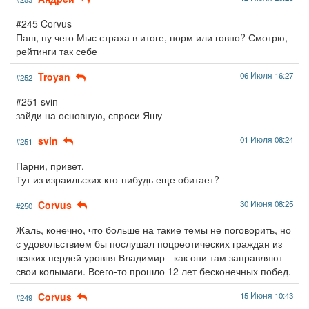
#245 Corvus
Паш, ну чего Мыс страха в итоге, норм или говно? Смотрю,
рейтинги так себе
Troyan
06 Июля 16:27
#252
#251 svin
зайди на основную, спроси Яшу
svin
01 Июля 08:24
#251
Парни, привет.
Тут из израильских кто-нибудь еще обитает?
Corvus
30 Июня 08:25
#250
Жаль, конечно, что больше на такие темы не поговорить, но
с удовольствием бы послушал поцреотических граждан из
всяких пердей уровня Владимир - как они там заправляют
свои колымаги. Всего-то прошло 12 лет бесконечных побед.
Corvus
15 Июня 10:43
#249