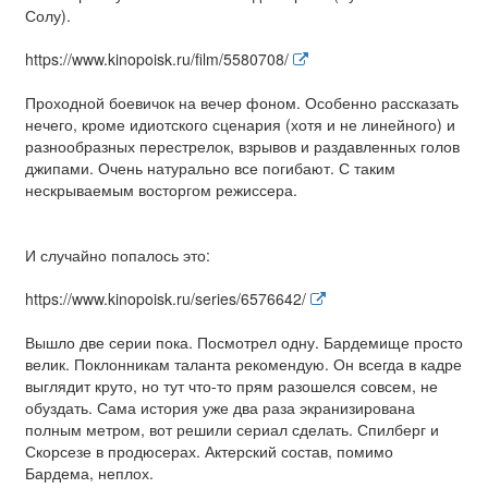
Солу).
https://www.kinopoisk.ru/film/5580708/
Проходной боевичок на вечер фоном. Особенно рассказать
нечего, кроме идиотского сценария (хотя и не линейного) и
разнообразных перестрелок, взрывов и раздавленных голов
джипами. Очень натурально все погибают. С таким
нескрываемым восторгом режиссера.
И случайно попалось это:
https://www.kinopoisk.ru/series/6576642/
Вышло две серии пока. Посмотрел одну. Бардемище просто
велик. Поклонникам таланта рекомендую. Он всегда в кадре
выглядит круто, но тут что-то прям разошелся совсем, не
обуздать. Сама история уже два раза экранизирована
полным метром, вот решили сериал сделать. Спилберг и
Скорсезе в продюсерах. Актерский состав, помимо
Бардема, неплох.