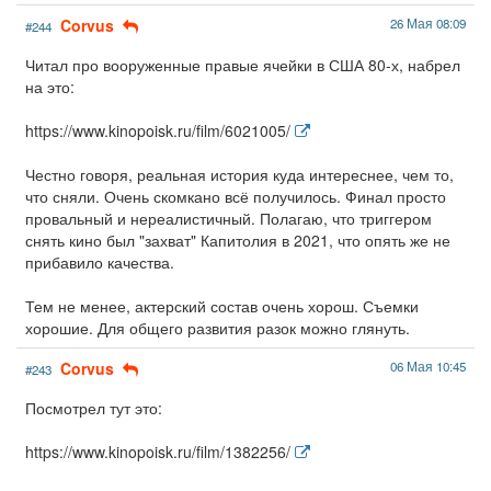
Corvus
26 Мая 08:09
#244
Читал про вооруженные правые ячейки в США 80-х, набрел
на это:
https://www.kinopoisk.ru/film/6021005/
Честно говоря, реальная история куда интереснее, чем то,
что сняли. Очень скомкано всё получилось. Финал просто
провальный и нереалистичный. Полагаю, что триггером
снять кино был "захват" Капитолия в 2021, что опять же не
прибавило качества.
Тем не менее, актерский состав очень хорош. Съемки
хорошие. Для общего развития разок можно глянуть.
Corvus
06 Мая 10:45
#243
Посмотрел тут это:
https://www.kinopoisk.ru/film/1382256/