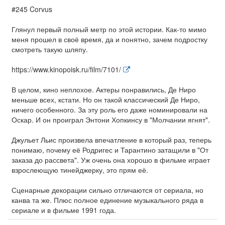
#245 Corvus
Глянул первый полный метр по этой истории. Как-то мимо
меня прошел в своё время, да и понятно, зачем подростку
смотреть такую шляпу.
https://www.kinopoisk.ru/film/7101/
В целом, кино неплохое. Актеры понравились, Де Ниро
меньше всех, кстати. Но он такой классический Де Ниро,
ничего особенного. За эту роль его даже номинировали на
Оскар. И он проиграл Энтони Хопкинсу в "Молчании ягнят".
Джульет Льис произвела впечатление в который раз, теперь
понимаю, почему её Родригес и Тарантино затащили в "От
заказа до рассвета". Уж очень она хорошо в фильме играет
взрослеющую тинейджерку, это прям её.
Сценарные декорации сильно отличаются от сериала, но
канва та же. Плюс полное единение музыкального ряда в
сериале и в фильме 1991 года.