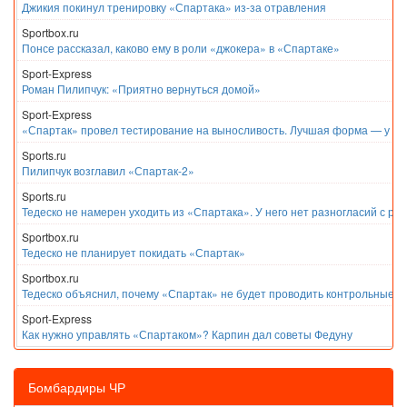
Джикия покинул тренировку «Спартака» из-за отравления
Sportbox.ru
Понсе рассказал, каково ему в роли «джокера» в «Спартаке»
Sport-Express
Роман Пилипчук: «Приятно вернуться домой»
Sport-Express
«Спартак» провел тестирование на выносливость. Лучшая форма — у Е
Sports.ru
Пилипчук возглавил «Спартак-2»
Sports.ru
Тедеско не намерен уходить из «Спартака». У него нет разногласий с ру
Sportbox.ru
Тедеско не планирует покидать «Спартак»
Sportbox.ru
Тедеско объяснил, почему «Спартак» не будет проводить контрольные м
Sport-Express
Как нужно управлять «Спартаком»? Карпин дал советы Федуну
Бомбардиры ЧР