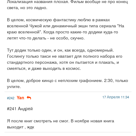
Локализация названия плохая. Фильм вообще не про конец
света, но это ладно.
В целом, космическую фантастику люблю в рамках
вселенной Чужой или динамичный экшн типа сериала "На
краю вселенной". Когда просто какие-то додики куда-то
летят что-то делать - не особо, скучно.
Тут додик только один, и он, как всегда, одномерный.
Гослингу только такси не хватает для полного набора его
стандартного персонажа, хотя он пытается и плакать, и
смеяться, и даже выходить в космос.
В целом, доброе кинцо с неплохим графонием. 2:30, только
учтите.
Yan
17 Апреля 11:34
#242
#241 Aндpeй
Я после книг смотреть не смог. В ноябре новая книга
выходит , ждк