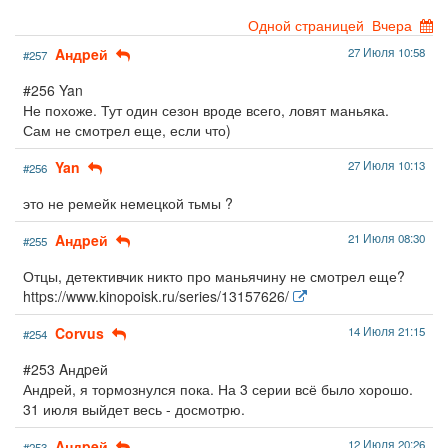
Одной страницей
Вчера
Aндpeй
27 Июля 10:58
#257
#256 Yan
Не похоже. Тут один сезон вроде всего, ловят маньяка.
Сам не смотрел еще, если что)
Yan
27 Июля 10:13
#256
это не ремейк немецкой тьмы ?
Aндpeй
21 Июля 08:30
#255
Отцы, детективчик никто про маньячину не смотрел еще?
https://www.kinopoisk.ru/series/13157626/
Corvus
14 Июля 21:15
#254
#253 Aндpeй
Андрей, я тормознулся пока. На 3 серии всё было хорошо.
31 июля выйдет весь - досмотрю.
Aндpeй
12 Июля 20:26
#253