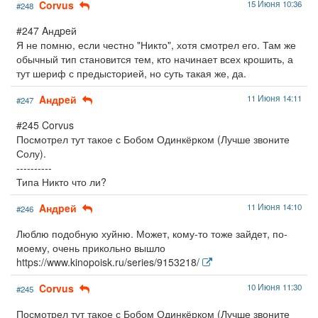
Corvus
15 Июня 10:36
#248
#247 Aндpeй
Я не помню, если честно "Никто", хотя смотрел его. Там же
обычный тип становится тем, кто начинает всех крошить, а
тут шериф с предысторией, но суть такая же, да.
Aндpeй
11 Июня 14:11
#247
#245 Corvus
Посмотрел тут такое с Бобом Одинкёрком (Лучше звоните
Солу).
----------
Типа Никто что ли?
Aндpeй
11 Июня 14:10
#246
Люблю подобную хуйню. Может, кому-то тоже зайдет, по-
моему, очень прикольно вышло
https://www.kinopoisk.ru/series/9153218/
Corvus
10 Июня 11:30
#245
Посмотрел тут такое с Бобом Одинкёрком (Лучше звоните