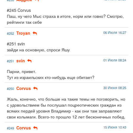
#245 Corvus
Паш, ну чего Мыс страха в итоге, норм или говно? Смотрю,
рейтинги так себе
Troyan
06 Июля 16:27
#252
#251 svin
зайди на основную, спроси Яшу
svin
01 Июля 08:24
#251
Парни, привет.
Тут из израильских кто-нибудь еще обитает?
Corvus
30 Июня 08:25
#250
Жаль, конечно, что больше на такие темы не поговорить, но
с удовольствием бы послушал поцреотических граждан из
всяких пердей уровня Владимир - как они там заправляют
свои колымаги. Всего-то прошло 12 лет бесконечных побед.
Corvus
15 Июня 10:43
#249