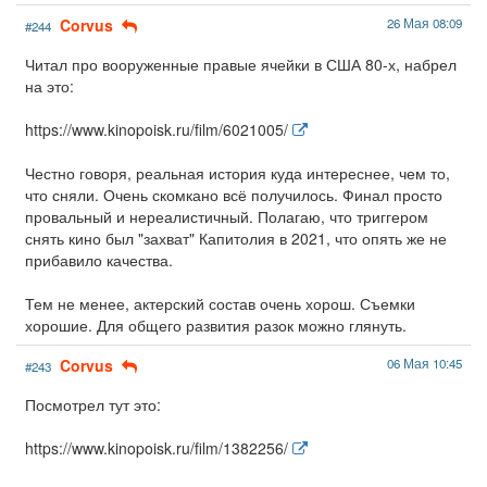
Corvus
26 Мая 08:09
#244
Читал про вооруженные правые ячейки в США 80-х, набрел
на это:
https://www.kinopoisk.ru/film/6021005/
Честно говоря, реальная история куда интереснее, чем то,
что сняли. Очень скомкано всё получилось. Финал просто
провальный и нереалистичный. Полагаю, что триггером
снять кино был "захват" Капитолия в 2021, что опять же не
прибавило качества.
Тем не менее, актерский состав очень хорош. Съемки
хорошие. Для общего развития разок можно глянуть.
Corvus
06 Мая 10:45
#243
Посмотрел тут это:
https://www.kinopoisk.ru/film/1382256/