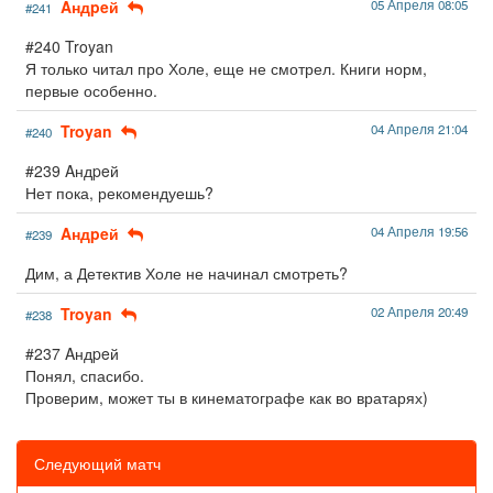
Aндpeй
05 Апреля 08:05
#241
#240 Troyan
Я только читал про Холе, еще не смотрел. Книги норм,
первые особенно.
Troyan
04 Апреля 21:04
#240
#239 Aндpeй
Нет пока, рекомендуешь?
Aндpeй
04 Апреля 19:56
#239
Дим, а Детектив Холе не начинал смотреть?
Troyan
02 Апреля 20:49
#238
#237 Aндpeй
Понял, спасибо.
Проверим, может ты в кинематографе как во вратарях)
Следующий матч