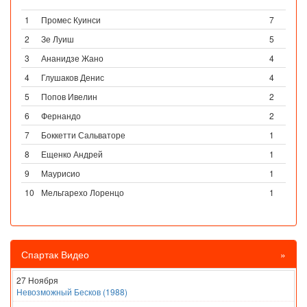
1
Промес Куинси
7
2
Зе Луиш
5
3
Ананидзе Жано
4
4
Глушаков Денис
4
5
Попов Ивелин
2
6
Фернандо
2
7
Боккетти Сальваторе
1
8
Ещенко Андрей
1
9
Маурисио
1
10
Мельгарехо Лоренцо
1
Спартак Видео
»
27 Ноября
Невозможный Бесков (1988)