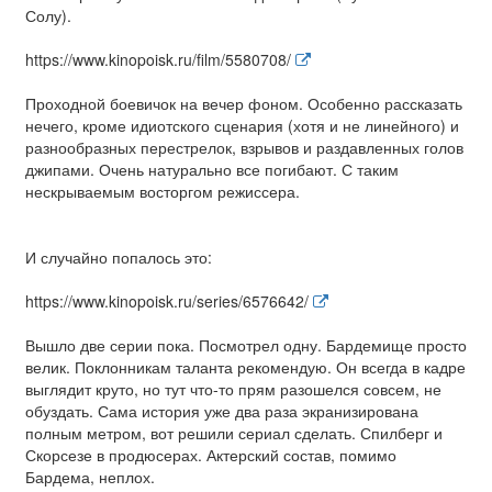
Солу).
https://www.kinopoisk.ru/film/5580708/
Проходной боевичок на вечер фоном. Особенно рассказать
нечего, кроме идиотского сценария (хотя и не линейного) и
разнообразных перестрелок, взрывов и раздавленных голов
джипами. Очень натурально все погибают. С таким
нескрываемым восторгом режиссера.
И случайно попалось это:
https://www.kinopoisk.ru/series/6576642/
Вышло две серии пока. Посмотрел одну. Бардемище просто
велик. Поклонникам таланта рекомендую. Он всегда в кадре
выглядит круто, но тут что-то прям разошелся совсем, не
обуздать. Сама история уже два раза экранизирована
полным метром, вот решили сериал сделать. Спилберг и
Скорсезе в продюсерах. Актерский состав, помимо
Бардема, неплох.