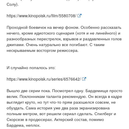
Солу).
https://www.kinopoisk.ru/film/5580708/
Проходной боевичок на вечер фоном. Особенно рассказать
нечего, кроме идиотского сценария (хотя и не линейного) и
разнообразных перестрелок, взрывов и раздавленных голов
джипами. Очень натурально все погибают. С таким
нескрываемым восторгом режиссера.
И случайно попалось это:
https://www.kinopoisk.ru/series/6576642/
Вышло две серии пока. Посмотрел одну. Бардемище просто
велик. Поклонникам таланта рекомендую. Он всегда в кадре
выглядит круто, но тут что-то прям разошелся совсем, не
обуздать. Сама история уже два раза экранизирована
полным метром, вот решили сериал сделать. Спилберг и
Скорсезе в продюсерах. Актерский состав, помимо
Бардема, неплох.