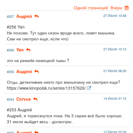
Одной страницей
Вчера
Aндpeй
27 Июля 10:58
#257
#256 Yan
Не похоже. Тут один сезон вроде всего, ловят маньяка.
Сам не смотрел еще, если что)
Yan
27 Июля 10:13
#256
это не ремейк немецкой тьмы ?
Aндpeй
21 Июля 08:30
#255
Отцы, детективчик никто про маньячину не смотрел еще?
https://www.kinopoisk.ru/series/13157626/
Corvus
14 Июля 21:15
#254
#253 Aндpeй
Андрей, я тормознулся пока. На 3 серии всё было хорошо.
31 июля выйдет весь - досмотрю.
Aндpeй
12 Июля 20:26
#253