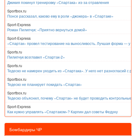
Джикия покинул тренировку «Спартака» из-за отравления
Sportbox.ru
Понсе рассказал, каково ему в роли «джокера» в «Спартаке»
Sport-Express
Роман Пилипчук: «Приятно вернуться домой»
Sport-Express
«Спартак» провел тестирование на выносливость. Лучшая форма — у Е
Sports.ru
Пилипчук возглавил «Спартак-2»
Sports.ru
Тедеско не намерен уходить из «Спартака». У него нет разногласий с ру
Sportbox.ru
Тедеско не планирует покидать «Спартак»
Sportbox.ru
Тедеско объяснил, почему «Спартак» не будет проводить контрольные м
Sport-Express
Как нужно управлять «Спартаком»? Карпин дал советы Федуну
Бомбардиры ЧР