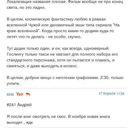
Локализация названия плохая. Фильм вообще не про конец
света, но это ладно.
В целом, космическую фантастику люблю в рамках
вселенной Чужой или динамичный экшн типа сериала "На
краю вселенной". Когда просто какие-то додики куда-то
летят что-то делать - не особо, скучно.
Тут додик только один, и он, как всегда, одномерный.
Гослингу только такси не хватает для полного набора его
стандартного персонажа, хотя он пытается и плакать, и
смеяться, и даже выходить в космос.
В целом, доброе кинцо с неплохим графонием. 2:30, только
учтите.
Yan
17 Апреля 11:34
#242
#241 Aндpeй
Я после книг смотреть не смог. В ноябре новая книга
выходит , ждк