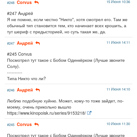
Corvus
15 Июня 10:36
#248
#247 Aндpeй
Я не помню, если честно "Никто", хотя смотрел его. Там же
обычный тип становится тем, кто начинает всех крошить, а
тут шериф с предысторией, но суть такая же, да.
Aндpeй
11 Июня 14:11
#247
#245 Corvus
Посмотрел тут такое с Бобом Одинкёрком (Лучше звоните
Солу).
----------
Типа Никто что ли?
Aндpeй
11 Июня 14:10
#246
Люблю подобную хуйню. Может, кому-то тоже зайдет, по-
моему, очень прикольно вышло
https://www.kinopoisk.ru/series/9153218/
Corvus
10 Июня 11:30
#245
Посмотрел тут такое с Бобом Одинкёрком (Лучше звоните