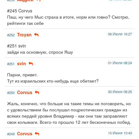
#245 Corvus
Паш, ну чего Мыс страха в итоге, норм или говно? Смотрю,
рейтинги так себе
Troyan
06 Июля 16:27
#252
#251 svin
зайди на основную, спроси Яшу
svin
01 Июля 08:24
#251
Парни, привет.
Тут из израильских кто-нибудь еще обитает?
Corvus
30 Июня 08:25
#250
Жаль, конечно, что больше на такие темы не поговорить, но
с удовольствием бы послушал поцреотических граждан из
всяких пердей уровня Владимир - как они там заправляют
свои колымаги. Всего-то прошло 12 лет бесконечных побед.
Corvus
15 Июня 10:43
#249