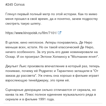
#245 Corvus
Глянул первый полный метр по этой истории. Как-то мимо
меня прошел в своё время, да и понятно, зачем подростку
смотреть такую шляпу.
https://www.kinopoisk.ru/film/7101/
В целом, кино неплохое. Актеры понравились, Де Ниро
меньше всех, кстати. Но он такой классический Де Ниро,
ничего особенного. За эту роль его даже номинировали на
Оскар. И он проиграл Энтони Хопкинсу в "Молчании ягнят".
Джульет Льис произвела впечатление в который раз, теперь
понимаю, почему её Родригес и Тарантино затащили в "От
заказа до рассвета". Уж очень она хорошо в фильме играет
взрослеющую тинейджерку, это прям её.
Сценарные декорации сильно отличаются от сериала, но
канва та же. Плюс полное единение музыкального ряда в
сериале и в фильме 1991 года.