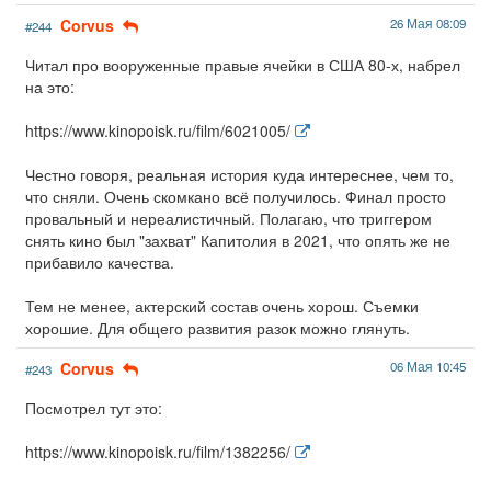
Corvus
26 Мая 08:09
#244
Читал про вооруженные правые ячейки в США 80-х, набрел
на это:
https://www.kinopoisk.ru/film/6021005/
Честно говоря, реальная история куда интереснее, чем то,
что сняли. Очень скомкано всё получилось. Финал просто
провальный и нереалистичный. Полагаю, что триггером
снять кино был "захват" Капитолия в 2021, что опять же не
прибавило качества.
Тем не менее, актерский состав очень хорош. Съемки
хорошие. Для общего развития разок можно глянуть.
Corvus
06 Мая 10:45
#243
Посмотрел тут это:
https://www.kinopoisk.ru/film/1382256/