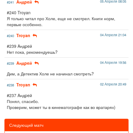
Aндpeй
05 Апреля 08:05
#241
#240 Troyan
Я только читал про Холе, еще не смотрел. Книги норм,
первые особенно.
Troyan
04 Апреля 21:04
#240
#239 Aндpeй
Нет пока, рекомендуешь?
Aндpeй
04 Апреля 19:56
#239
Дим, а Детектив Холе не начинал смотреть?
Troyan
02 Апреля 20:49
#238
#237 Aндpeй
Понял, спасибо.
Проверим, может ты в кинематографе как во вратарях)
Следующий матч