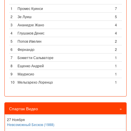
1
Промес Куинси
7
2
Зе Луиш
5
3
Ананидзе Жано
4
4
Глушаков Денис
4
5
Попов Ивелин
2
6
Фернандо
2
7
Боккетти Сальваторе
1
8
Ещенко Андрей
1
9
Маурисио
1
10
Мельгарехо Лоренцо
1
Спартак Видео
»
27 Ноября
Невозможный Бесков (1988)