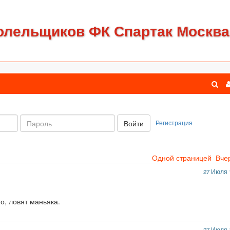
олельщиков ФК Спартак Москва
Пароль:
Регистрация
Войти
Одной страницей
Вче
27 Июля 
о, ловят маньяка.
27 Июля 