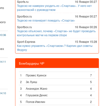
Sports.ru
16 Января 00:27
Тедеско не намерен уходить из «Спартака». У него нет
это
разногласий с руководством
Sportbox.ru
16 Января 00:27
Тедеско не планирует покидать «Спартак»
ного
Sportbox.ru
16 Января 00:26
Тедеско объяснил, почему «Спартак» не будет проводить
10:36
контрольные матчи на первом сборе
Sport-Express
15 Января 15:28
Как нужно управлять «Спартаком»? Карпин дал советы
сех
Федуну
14:11
Бомбардиры ЧР
1
Промес Куинси
7
2
Зе Луиш
5
3
Ананидзе Жано
4
14:10
4
Глушаков Денис
4
5
Попов Ивелин
2