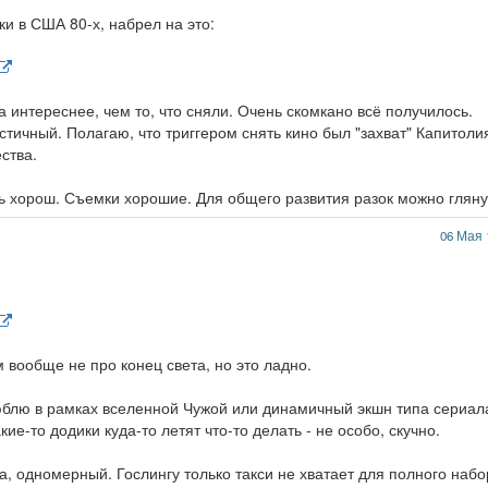
и в США 80-х, набрел на это:
а интереснее, чем то, что сняли. Очень скомкано всё получилось.
тичный. Полагаю, что триггером снять кино был "захват" Капитоли
ства.
нь хорош. Съемки хорошие. Для общего развития разок можно гляну
06 Мая 
 вообще не про конец света, но это ладно.
юблю в рамках вселенной Чужой или динамичный экшн типа сериал
кие-то додики куда-то летят что-то делать - не особо, скучно.
гда, одномерный. Гослингу только такси не хватает для полного наб