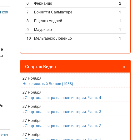
6
Фернандо
2
7
Боккетти Сальваторе
1
11:30
8
Ещенко Андрей
1
9
Маурисио
1
10
Мельгарехо Лоренцо
1
не
се
Спартак Видео
»
27 Ноября
Невозможный Бесков (1988)
27 Ноября
«Спартак» — игра на поле истории. Часть 4
Он
27 Ноября
«Спартак» — игра на поле истории. Часть 3
27 Ноября
«Спартак» — игра на поле истории. Часть 2
27 Ноября
08:09
«Спартак» — игра на поле истории. Часть 1