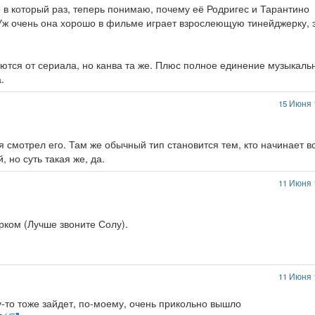
 в который раз, теперь понимаю, почему её Родригес и Тарантино
. Уж очень она хорошо в фильме играет взрослеющую тинейджерку, 
тся от сериала, но канва та же. Плюс полное единение музыкаль
.
15 Июня 
тя смотрел его. Там же обычный тип становится тем, кто начинает в
 но суть такая же, да.
11 Июня 
рком (Лучше звоните Солу).
11 Июня 
то тоже зайдет, по-моему, очень прикольно вышло