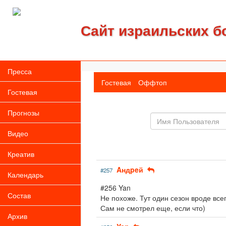
Сайт израильских б
Пресса
Гостевая
Оффтоп
Гостевая
Прогнозы
Имя
пользователя
Видео
Креатив
Aндpeй
#257
Календарь
#256 Yan
Состав
Не похоже. Тут один сезон вроде всег
Сам не смотрел еще, если что)
Архив