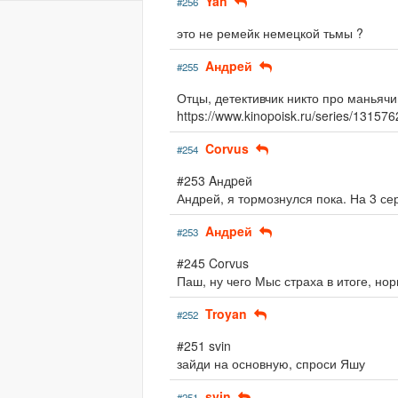
Yan
#256
это не ремейк немецкой тьмы ?
Aндpeй
#255
Отцы, детективчик никто про маньяч
https://www.kinopoisk.ru/series/13157
Corvus
#254
#253 Aндpeй
Андрей, я тормознулся пока. На 3 се
Aндpeй
#253
#245 Corvus
Паш, ну чего Мыс страха в итоге, но
Troyan
#252
#251 svin
зайди на основную, спроси Яшу
svin
#251