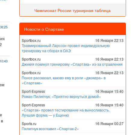
Чемпионат России турнирная таблица
08:25
Новости о Спартаке
ких
Sportbox.ru
16 Января 22:13
2
Травмированный Ларссон провел индивидуальную
тренировку на сборах в ОАЭ
Sportbox.ru
16 Января 22:13
10:43
Джикия покинул тренировку «Спартака» из-за отравления
Sportbox.ru
16 Января 22:13
Понсе рассказал, каково ему в роли «джокера» в
«Спартаке»
чем
Sport-Express
16 Января 15:40
Роман Пилипчук: «Приятно вернуться домой»
Sport-Express
16 Января 15:40
«Спартак» провел тестирование на выносливость.
е
Лучшая форма — у Ещенко
 в
Sports.ru
16 Января 00:27
Пилипчук возглавил «Спартак-2»