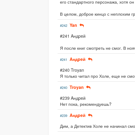
его стандартного персонажа, хотя он 
В целом, доброе кинцо с неплохим гр
Yan
#242
#241 Aндpeй
Я после книг смотреть не смог. В ноя
Aндpeй
#241
#240 Troyan
Я только читал про Холе, еще не смо
Troyan
#240
#239 Aндpeй
Нет пока, рекомендуешь?
Aндpeй
#239
Дим, а Детектив Холе не начинал см