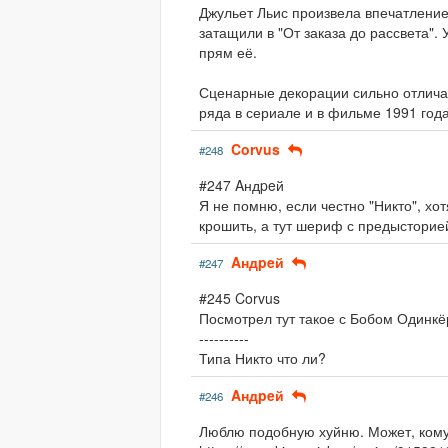
Джульет Льис произвела впечатление
затащили в "От заказа до рассвета"
прям её.
Сценарные декорации сильно отличаю
ряда в сериале и в фильме 1991 года
Corvus
#248
#247 Aндpeй
Я не помню, если честно "Никто", хо
крошить, а тут шериф с предысторией,
Aндpeй
#247
#245 Corvus
Посмотрел тут такое с Бобом Одинкё
----------
Типа Никто что ли?
Aндpeй
#246
Люблю подобную хуйню. Может, кому-