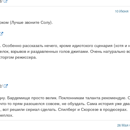
8/
10 Июня 
рком (Лучше звоните Солу).
 Особенно рассказать нечего, кроме идиотского сценария (хотя и 
елок, взрывов и раздавленных голов джипами. Очень натурально в
сторгом режиссера.
2/
дну. Бардемище просто велик. Поклонникам таланта рекомендую. 
т что-то прям разошелся совсем, не обуздать. Сама история уже два
 вот решили сериал сделать. Спилберг и Скорсезе в продюсерах.
неплох.
26 Мая 