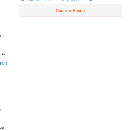
Спартак Видео
я в
ть.
10:45
а
ора