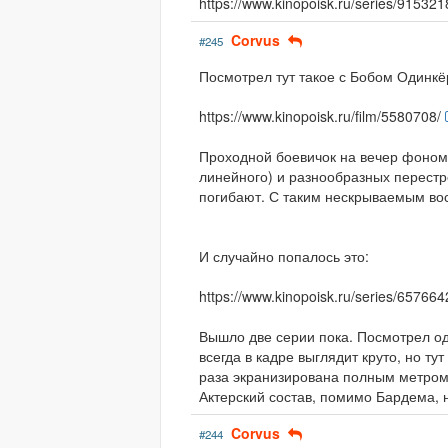
https://www.kinopoisk.ru/series/915321
Corvus
#245
Посмотрел тут такое с Бобом Одинкё
https://www.kinopoisk.ru/film/5580708/
Проходной боевичок на вечер фоном.
линейного) и разнообразных перестр
погибают. С таким нескрываемым во
И случайно попалось это:
https://www.kinopoisk.ru/series/657664
Вышло две серии пока. Посмотрел о
всегда в кадре выглядит круто, но ту
раза экранизирована полным метром,
Актерский состав, помимо Бардема, 
Corvus
#244