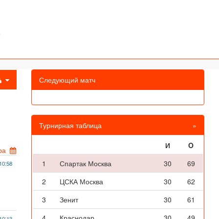
Следующий матч
Турнирная таблица
»
И
O
ра
1
Спартак Москва
30
69
10:58
2
ЦСКА Москва
30
62
3
Зенит
30
61
4
Краснодар
30
49
10:13