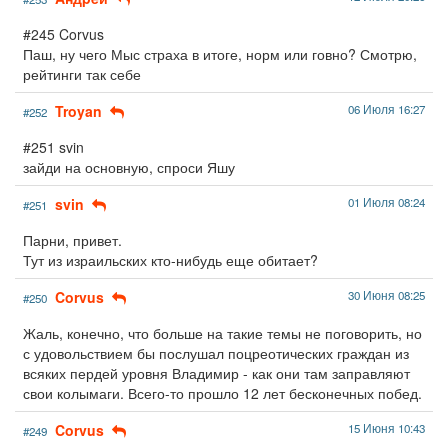
#245 Corvus
Паш, ну чего Мыс страха в итоге, норм или говно? Смотрю,
рейтинги так себе
Troyan
06 Июля 16:27
#252
#251 svin
зайди на основную, спроси Яшу
svin
01 Июля 08:24
#251
Парни, привет.
Тут из израильских кто-нибудь еще обитает?
Corvus
30 Июня 08:25
#250
Жаль, конечно, что больше на такие темы не поговорить, но
с удовольствием бы послушал поцреотических граждан из
всяких пердей уровня Владимир - как они там заправляют
свои колымаги. Всего-то прошло 12 лет бесконечных побед.
Corvus
15 Июня 10:43
#249