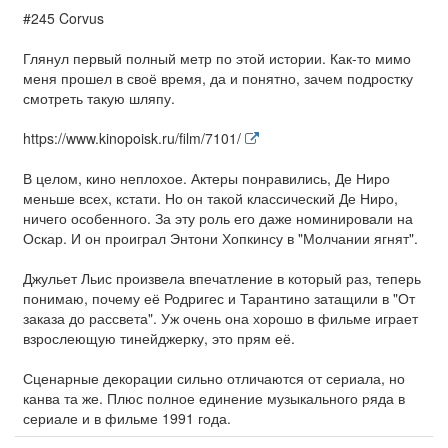
#245 Corvus
Глянул первый полный метр по этой истории. Как-то мимо
меня прошел в своё время, да и понятно, зачем подростку
смотреть такую шляпу.
https://www.kinopoisk.ru/film/7101/
В целом, кино неплохое. Актеры понравились, Де Ниро
меньше всех, кстати. Но он такой классический Де Ниро,
ничего особенного. За эту роль его даже номинировали на
Оскар. И он проиграл Энтони Хопкинсу в "Молчании ягнят".
Джульет Льис произвела впечатление в который раз, теперь
понимаю, почему её Родригес и Тарантино затащили в "От
заказа до рассвета". Уж очень она хорошо в фильме играет
взрослеющую тинейджерку, это прям её.
Сценарные декорации сильно отличаются от сериала, но
канва та же. Плюс полное единение музыкального ряда в
сериале и в фильме 1991 года.