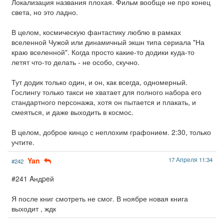
Локализация названия плохая. Фильм вообще не про конец
света, но это ладно.
В целом, космическую фантастику люблю в рамках
вселенной Чужой или динамичный экшн типа сериала "На
краю вселенной". Когда просто какие-то додики куда-то
летят что-то делать - не особо, скучно.
Тут додик только один, и он, как всегда, одномерный.
Гослингу только такси не хватает для полного набора его
стандартного персонажа, хотя он пытается и плакать, и
смеяться, и даже выходить в космос.
В целом, доброе кинцо с неплохим графонием. 2:30, только
учтите.
Yan
17 Апреля 11:34
#242
#241 Aндpeй
Я после книг смотреть не смог. В ноябре новая книга
выходит , ждк