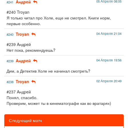
Aндpeй
05 Апреля 08:05
#241
#240 Troyan
Я только читал про Холе, еще не смотрел. Книги норм,
первые особенно.
Troyan
04 Апреля 21:04
#240
#239 Aндpeй
Нет пока, рекомендуешь?
Aндpeй
04 Апреля 19:56
#239
Дим, а Детектив Холе не начинал смотреть?
Troyan
02 Апреля 20:49
#238
#237 Aндpeй
Понял, спасибо.
Проверим, может ты в кинематографе как во вратарях)
Следующий матч