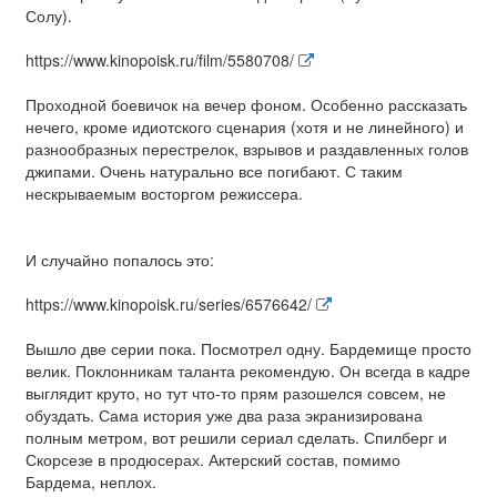
Солу).
https://www.kinopoisk.ru/film/5580708/
Проходной боевичок на вечер фоном. Особенно рассказать
нечего, кроме идиотского сценария (хотя и не линейного) и
разнообразных перестрелок, взрывов и раздавленных голов
джипами. Очень натурально все погибают. С таким
нескрываемым восторгом режиссера.
И случайно попалось это:
https://www.kinopoisk.ru/series/6576642/
Вышло две серии пока. Посмотрел одну. Бардемище просто
велик. Поклонникам таланта рекомендую. Он всегда в кадре
выглядит круто, но тут что-то прям разошелся совсем, не
обуздать. Сама история уже два раза экранизирована
полным метром, вот решили сериал сделать. Спилберг и
Скорсезе в продюсерах. Актерский состав, помимо
Бардема, неплох.