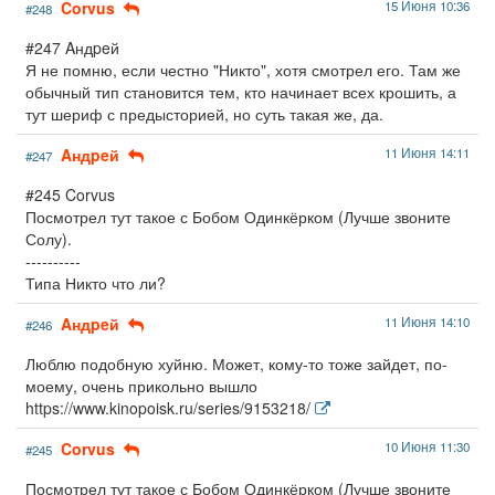
Corvus
15 Июня 10:36
#248
#247 Aндpeй
Я не помню, если честно "Никто", хотя смотрел его. Там же
обычный тип становится тем, кто начинает всех крошить, а
тут шериф с предысторией, но суть такая же, да.
Aндpeй
11 Июня 14:11
#247
#245 Corvus
Посмотрел тут такое с Бобом Одинкёрком (Лучше звоните
Солу).
----------
Типа Никто что ли?
Aндpeй
11 Июня 14:10
#246
Люблю подобную хуйню. Может, кому-то тоже зайдет, по-
моему, очень прикольно вышло
https://www.kinopoisk.ru/series/9153218/
Corvus
10 Июня 11:30
#245
Посмотрел тут такое с Бобом Одинкёрком (Лучше звоните