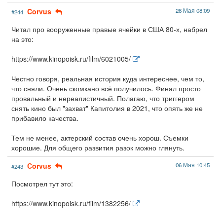
Corvus
26 Мая 08:09
#244
Читал про вооруженные правые ячейки в США 80-х, набрел
на это:
https://www.kinopoisk.ru/film/6021005/
Честно говоря, реальная история куда интереснее, чем то,
что сняли. Очень скомкано всё получилось. Финал просто
провальный и нереалистичный. Полагаю, что триггером
снять кино был "захват" Капитолия в 2021, что опять же не
прибавило качества.
Тем не менее, актерский состав очень хорош. Съемки
хорошие. Для общего развития разок можно глянуть.
Corvus
06 Мая 10:45
#243
Посмотрел тут это:
https://www.kinopoisk.ru/film/1382256/