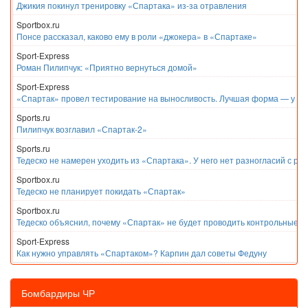
Джикия покинул тренировку «Спартака» из-за отравления
Sportbox.ru
Понсе рассказал, каково ему в роли «джокера» в «Спартаке»
Sport-Express
Роман Пилипчук: «Приятно вернуться домой»
Sport-Express
«Спартак» провел тестирование на выносливость. Лучшая форма — у Е
Sports.ru
Пилипчук возглавил «Спартак-2»
Sports.ru
Тедеско не намерен уходить из «Спартака». У него нет разногласий с ру
Sportbox.ru
Тедеско не планирует покидать «Спартак»
Sportbox.ru
Тедеско объяснил, почему «Спартак» не будет проводить контрольные м
Sport-Express
Как нужно управлять «Спартаком»? Карпин дал советы Федуну
Бомбардиры ЧР