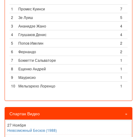
1
Промес Куинси
7
2
Зе Луиш
5
3
Ананидзе Жано
4
4
Глушаков Денис
4
5
Попов Ивелин
2
6
Фернандо
2
7
Боккетти Сальваторе
1
8
Ещенко Андрей
1
9
Маурисио
1
10
Мельгарехо Лоренцо
1
Спартак Видео
»
27 Ноября
Невозможный Бесков (1988)