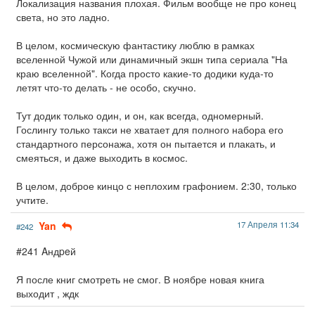
Локализация названия плохая. Фильм вообще не про конец
света, но это ладно.
В целом, космическую фантастику люблю в рамках
вселенной Чужой или динамичный экшн типа сериала "На
краю вселенной". Когда просто какие-то додики куда-то
летят что-то делать - не особо, скучно.
Тут додик только один, и он, как всегда, одномерный.
Гослингу только такси не хватает для полного набора его
стандартного персонажа, хотя он пытается и плакать, и
смеяться, и даже выходить в космос.
В целом, доброе кинцо с неплохим графонием. 2:30, только
учтите.
Yan
17 Апреля 11:34
#242
#241 Aндpeй
Я после книг смотреть не смог. В ноябре новая книга
выходит , ждк