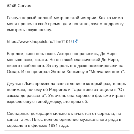
#245 Corvus
Глянул первый полный метр по этой истории. Как-то мимо
меня прошел в своё время, да и понятно, зачем подростку
смотреть такую шляпу.
https://www.kinopoisk.ru/film/7101/
В целом, кино неплохое. Актеры понравились, Де Ниро
меньше всех, кстати. Но он такой классический Де Ниро,
ничего особенного. За эту роль его даже номинировали на
Оскар. И он проиграл Энтони Хопкинсу в "Молчании ягнят".
Джульет Льис произвела впечатление в который раз, теперь
понимаю, почему её Родригес и Тарантино затащили в "От
заказа до рассвета". Уж очень она хорошо в фильме играет
взрослеющую тинейджерку, это прям её.
Сценарные декорации сильно отличаются от сериала, но
канва та же. Плюс полное единение музыкального ряда в
сериале и в фильме 1991 года.