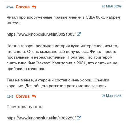
Corvus
26 Мая 08:09
#244
Читал про вооруженные правые ячейки в США 80-х, набрел
на это:
https://www.kinopoisk.ru/film/6021005/
Честно говоря, реальная история куда интереснее, чем то,
что сняли. Очень скомкано всё получилось. Финал просто
провальный и нереалистичный. Полагаю, что триггером
снять кино был "захват" Капитолия в 2021, что опять же не
прибавило качества.
Тем не менее, актерский состав очень хорош. Съемки
хорошие. Для общего развития разок можно глянуть.
Corvus
06 Мая 10:45
#243
Посмотрел тут это:
https://www.kinopoisk.ru/film/1382256/