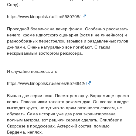
Солу).
https://www.kinopoisk.ru/film/5580708/
Проходной боевичок на вечер фоном. Особенно рассказать
нечего, кроме идиотского сценария (хотя и не линейного) и
разнообразных перестрелок, взрывов и раздавленных голов
джипами. Очень натурально все погибают. С таким
нескрываемым восторгом режиссера.
И случайно попалось это:
https://www.kinopoisk.ru/series/6576642/
Вышло две серии пока. Посмотрел одну. Бардемище просто
велик. Поклонникам таланта рекомендую. Он всегда в кадре
выглядит круто, но тут что-то прям разошелся совсем, не
обуздать. Сама история уже два раза экранизирована
полным метром, вот решили сериал сделать. Спилберг и
Скорсезе в продюсерах. Актерский состав, помимо
Бардема, неплох.