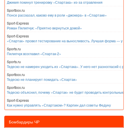
Джикия покинул тренировку «Спартака» из-за отравления
Sportbox.ru
Понсе рассказал, каково ему в роли «джокера» в «Спартаке»
Sport-Express
Роман Пилипчук: «Приятно вернуться домой»
Sport-Express
«Спартак» провел тестирование на выносливость. Лучшая форма — у Е
Sports.ru
Пилипчук возглавил «Спартак-2»
Sports.ru
Тедеско не намерен уходить из «Спартака». У него нет разногласий с ру
Sportbox.ru
Тедеско не планирует покидать «Спартак»
Sportbox.ru
Тедеско объяснил, почему «Спартак» не будет проводить контрольные м
Sport-Express
Как нужно управлять «Спартаком»? Карпин дал советы Федуну
Бомбардиры ЧР