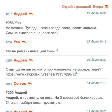
Одной страницей
Вчера
Aндpeй
27 Июля 10:58
#257
#256 Yan
Не похоже. Тут один сезон вроде всего, ловят маньяка.
Сам не смотрел еще, если что)
Yan
27 Июля 10:13
#256
это не ремейк немецкой тьмы ?
Aндpeй
21 Июля 08:30
#255
Отцы, детективчик никто про маньячину не смотрел еще?
https://www.kinopoisk.ru/series/13157626/
Corvus
14 Июля 21:15
#254
#253 Aндpeй
Андрей, я тормознулся пока. На 3 серии всё было хорошо.
31 июля выйдет весь - досмотрю.
Aндpeй
12 Июля 20:26
#253