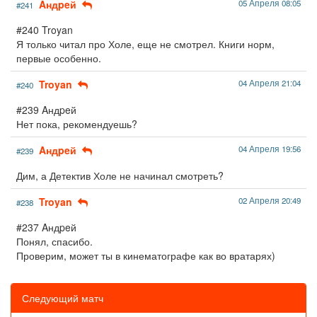
Aндpeй
05 Апреля 08:05
#241
#240 Troyan
Я только читал про Холе, еще не смотрел. Книги норм,
первые особенно.
Troyan
04 Апреля 21:04
#240
#239 Aндpeй
Нет пока, рекомендуешь?
Aндpeй
04 Апреля 19:56
#239
Дим, а Детектив Холе не начинал смотреть?
Troyan
02 Апреля 20:49
#238
#237 Aндpeй
Понял, спасибо.
Проверим, может ты в кинематографе как во вратарях)
Следующий матч