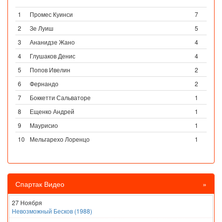
1
Промес Куинси
7
2
Зе Луиш
5
3
Ананидзе Жано
4
4
Глушаков Денис
4
5
Попов Ивелин
2
6
Фернандо
2
7
Боккетти Сальваторе
1
8
Ещенко Андрей
1
9
Маурисио
1
10
Мельгарехо Лоренцо
1
Спартак Видео
»
27 Ноября
Невозможный Бесков (1988)