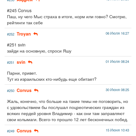
#245 Corvus
Паш, ну чего Мыс страха в итоге, норм или говно? Смотрю,
рейтинги так себе
Troyan
06 Июля 16:27
#252
#251 svin
зайди на основную, спроси Яшу
svin
01 Июля 08:24
#251
Парни, привет.
Тут из израильских кто-нибудь еще обитает?
Corvus
30 Июня 08:25
#250
Жаль, конечно, что больше на такие темы не поговорить, но
с удовольствием бы послушал поцреотических граждан из
всяких пердей уровня Владимир - как они там заправляют
свои колымаги. Всего-то прошло 12 лет бесконечных побед.
Corvus
15 Июня 10:43
#249