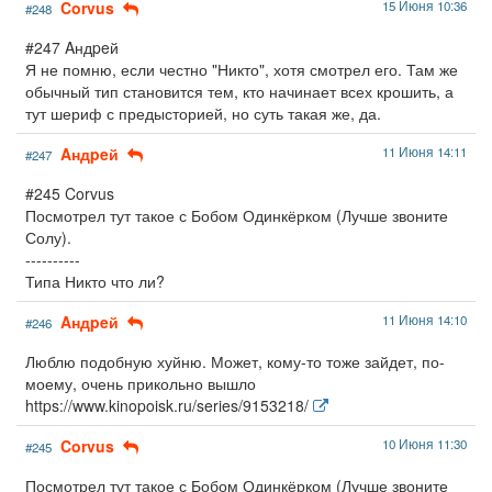
Corvus
15 Июня 10:36
#248
#247 Aндpeй
Я не помню, если честно "Никто", хотя смотрел его. Там же
обычный тип становится тем, кто начинает всех крошить, а
тут шериф с предысторией, но суть такая же, да.
Aндpeй
11 Июня 14:11
#247
#245 Corvus
Посмотрел тут такое с Бобом Одинкёрком (Лучше звоните
Солу).
----------
Типа Никто что ли?
Aндpeй
11 Июня 14:10
#246
Люблю подобную хуйню. Может, кому-то тоже зайдет, по-
моему, очень прикольно вышло
https://www.kinopoisk.ru/series/9153218/
Corvus
10 Июня 11:30
#245
Посмотрел тут такое с Бобом Одинкёрком (Лучше звоните