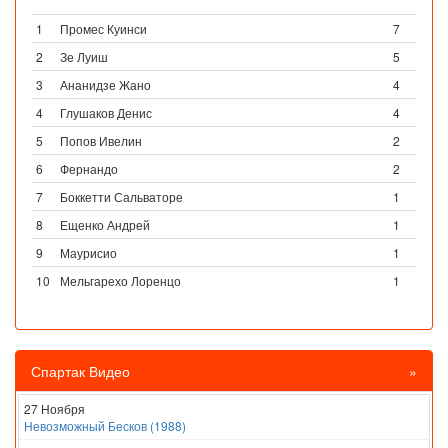
1
Промес Куинси
7
2
Зе Луиш
5
3
Ананидзе Жано
4
4
Глушаков Денис
4
5
Попов Ивелин
2
6
Фернандо
2
7
Боккетти Сальваторе
1
8
Ещенко Андрей
1
9
Маурисио
1
10
Мельгарехо Лоренцо
1
Спартак Видео
»
27 Ноября
Невозможный Бесков (1988)