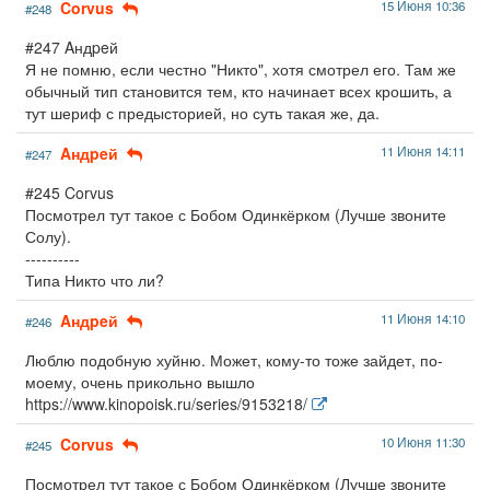
Corvus
15 Июня 10:36
#248
#247 Aндpeй
Я не помню, если честно "Никто", хотя смотрел его. Там же
обычный тип становится тем, кто начинает всех крошить, а
тут шериф с предысторией, но суть такая же, да.
Aндpeй
11 Июня 14:11
#247
#245 Corvus
Посмотрел тут такое с Бобом Одинкёрком (Лучше звоните
Солу).
----------
Типа Никто что ли?
Aндpeй
11 Июня 14:10
#246
Люблю подобную хуйню. Может, кому-то тоже зайдет, по-
моему, очень прикольно вышло
https://www.kinopoisk.ru/series/9153218/
Corvus
10 Июня 11:30
#245
Посмотрел тут такое с Бобом Одинкёрком (Лучше звоните