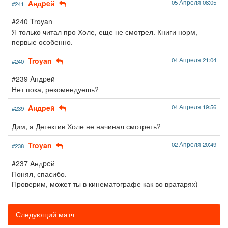
Aндpeй
05 Апреля 08:05
#241
#240 Troyan
Я только читал про Холе, еще не смотрел. Книги норм,
первые особенно.
Troyan
04 Апреля 21:04
#240
#239 Aндpeй
Нет пока, рекомендуешь?
Aндpeй
04 Апреля 19:56
#239
Дим, а Детектив Холе не начинал смотреть?
Troyan
02 Апреля 20:49
#238
#237 Aндpeй
Понял, спасибо.
Проверим, может ты в кинематографе как во вратарях)
Следующий матч