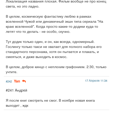
Локализация названия плохая. Фильм вообще не про конец
света, но это ладно.
В целом, космическую фантастику люблю в рамках
вселенной Чужой или динамичный экшн типа сериала "На
краю вселенной". Когда просто какие-то додики куда-то
летят что-то делать - не особо, скучно.
Тут додик только один, и он, как всегда, одномерный.
Гослингу только такси не хватает для полного набора его
стандартного персонажа, хотя он пытается и плакать, и
смеяться, и даже выходить в космос.
В целом, доброе кинцо с неплохим графонием. 2:30, только
учтите.
Yan
17 Апреля 11:34
#242
#241 Aндpeй
Я после книг смотреть не смог. В ноябре новая книга
выходит , ждк