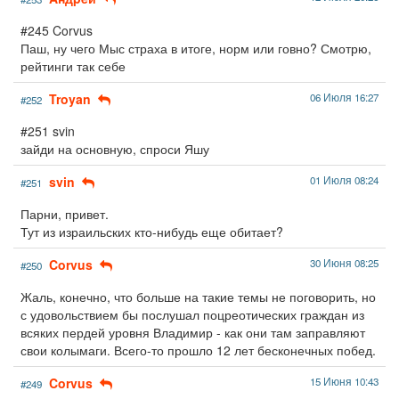
#245 Corvus
Паш, ну чего Мыс страха в итоге, норм или говно? Смотрю,
рейтинги так себе
Troyan
06 Июля 16:27
#252
#251 svin
зайди на основную, спроси Яшу
svin
01 Июля 08:24
#251
Парни, привет.
Тут из израильских кто-нибудь еще обитает?
Corvus
30 Июня 08:25
#250
Жаль, конечно, что больше на такие темы не поговорить, но
с удовольствием бы послушал поцреотических граждан из
всяких пердей уровня Владимир - как они там заправляют
свои колымаги. Всего-то прошло 12 лет бесконечных побед.
Corvus
15 Июня 10:43
#249