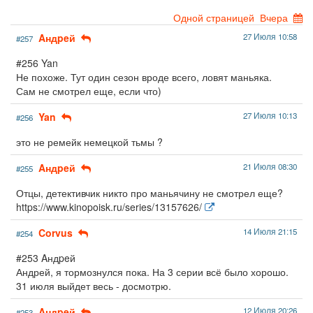
Одной страницей
Вчера
Aндpeй
27 Июля 10:58
#257
#256 Yan
Не похоже. Тут один сезон вроде всего, ловят маньяка.
Сам не смотрел еще, если что)
Yan
27 Июля 10:13
#256
это не ремейк немецкой тьмы ?
Aндpeй
21 Июля 08:30
#255
Отцы, детективчик никто про маньячину не смотрел еще?
https://www.kinopoisk.ru/series/13157626/
Corvus
14 Июля 21:15
#254
#253 Aндpeй
Андрей, я тормознулся пока. На 3 серии всё было хорошо.
31 июля выйдет весь - досмотрю.
Aндpeй
12 Июля 20:26
#253