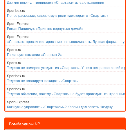
Джикия покинул тренировку «Спартака» из-за отравления
Sportbox.ru
Понсе рассказал, каково ему в роли «джокера» в «Спартаке»
Sport-Express
Роман Пилипчук: «Приятно вернуться домой»
Sport-Express
«Спартак» провел тестирование на выносливость. Лучшая форма — у Е
Sports.ru
Пилипчук возглавил «Спартак-2»
Sports.ru
Тедеско не намерен уходить из «Спартака». У него нет разногласий с ру
Sportbox.ru
Тедеско не планирует покидать «Спартак»
Sportbox.ru
Тедеско объяснил, почему «Спартак» не будет проводить контрольные м
Sport-Express
Как нужно управлять «Спартаком»? Карпин дал советы Федуну
Бомбардиры ЧР