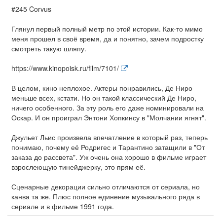
#245 Corvus
Глянул первый полный метр по этой истории. Как-то мимо
меня прошел в своё время, да и понятно, зачем подростку
смотреть такую шляпу.
https://www.kinopoisk.ru/film/7101/
В целом, кино неплохое. Актеры понравились, Де Ниро
меньше всех, кстати. Но он такой классический Де Ниро,
ничего особенного. За эту роль его даже номинировали на
Оскар. И он проиграл Энтони Хопкинсу в "Молчании ягнят".
Джульет Льис произвела впечатление в который раз, теперь
понимаю, почему её Родригес и Тарантино затащили в "От
заказа до рассвета". Уж очень она хорошо в фильме играет
взрослеющую тинейджерку, это прям её.
Сценарные декорации сильно отличаются от сериала, но
канва та же. Плюс полное единение музыкального ряда в
сериале и в фильме 1991 года.