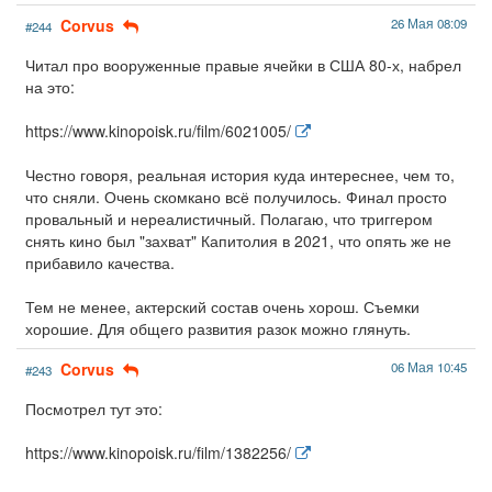
Corvus
26 Мая 08:09
#244
Читал про вооруженные правые ячейки в США 80-х, набрел
на это:
https://www.kinopoisk.ru/film/6021005/
Честно говоря, реальная история куда интереснее, чем то,
что сняли. Очень скомкано всё получилось. Финал просто
провальный и нереалистичный. Полагаю, что триггером
снять кино был "захват" Капитолия в 2021, что опять же не
прибавило качества.
Тем не менее, актерский состав очень хорош. Съемки
хорошие. Для общего развития разок можно глянуть.
Corvus
06 Мая 10:45
#243
Посмотрел тут это:
https://www.kinopoisk.ru/film/1382256/