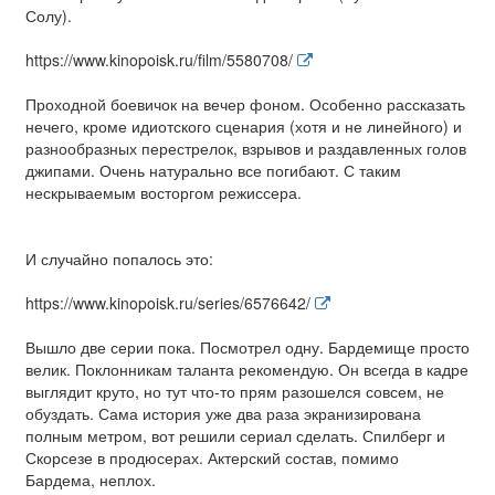
Солу).
https://www.kinopoisk.ru/film/5580708/
Проходной боевичок на вечер фоном. Особенно рассказать
нечего, кроме идиотского сценария (хотя и не линейного) и
разнообразных перестрелок, взрывов и раздавленных голов
джипами. Очень натурально все погибают. С таким
нескрываемым восторгом режиссера.
И случайно попалось это:
https://www.kinopoisk.ru/series/6576642/
Вышло две серии пока. Посмотрел одну. Бардемище просто
велик. Поклонникам таланта рекомендую. Он всегда в кадре
выглядит круто, но тут что-то прям разошелся совсем, не
обуздать. Сама история уже два раза экранизирована
полным метром, вот решили сериал сделать. Спилберг и
Скорсезе в продюсерах. Актерский состав, помимо
Бардема, неплох.