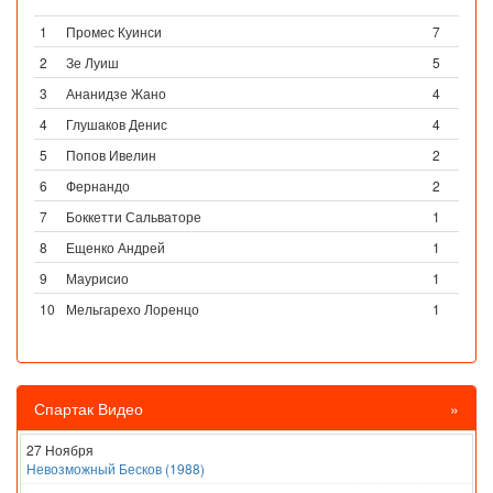
1
Промес Куинси
7
2
Зе Луиш
5
3
Ананидзе Жано
4
4
Глушаков Денис
4
5
Попов Ивелин
2
6
Фернандо
2
7
Боккетти Сальваторе
1
8
Ещенко Андрей
1
9
Маурисио
1
10
Мельгарехо Лоренцо
1
Спартак Видео
»
27 Ноября
Невозможный Бесков (1988)