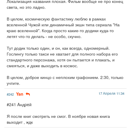
Локализация названия плохая. Фильм вообще не про конец
света, но это ладно.
В целом, космическую фантастику люблю в рамках
вселенной Чужой или динамичный экшн типа сериала "На
краю вселенной". Когда просто какие-то додики куда-то
летят что-то делать - не особо, скучно.
Тут додик только один, и он, как всегда, одномерный.
Гослингу только такси не хватает для полного набора его
стандартного персонажа, хотя он пытается и плакать, и
смеяться, и даже выходить в космос.
В целом, доброе кинцо с неплохим графонием. 2:30, только
учтите.
Yan
17 Апреля 11:34
#242
#241 Aндpeй
Я после книг смотреть не смог. В ноябре новая книга
выходит , ждк