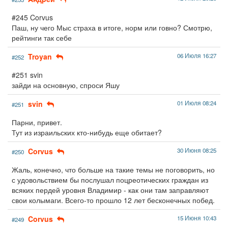
#245 Corvus
Паш, ну чего Мыс страха в итоге, норм или говно? Смотрю,
рейтинги так себе
Troyan
06 Июля 16:27
#252
#251 svin
зайди на основную, спроси Яшу
svin
01 Июля 08:24
#251
Парни, привет.
Тут из израильских кто-нибудь еще обитает?
Corvus
30 Июня 08:25
#250
Жаль, конечно, что больше на такие темы не поговорить, но
с удовольствием бы послушал поцреотических граждан из
всяких пердей уровня Владимир - как они там заправляют
свои колымаги. Всего-то прошло 12 лет бесконечных побед.
Corvus
15 Июня 10:43
#249