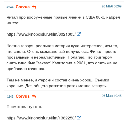
Corvus
26 Мая 08:09
#244
Читал про вооруженные правые ячейки в США 80-х, набрел
на это:
https://www.kinopoisk.ru/film/6021005/
Честно говоря, реальная история куда интереснее, чем то,
что сняли. Очень скомкано всё получилось. Финал просто
провальный и нереалистичный. Полагаю, что триггером
снять кино был "захват" Капитолия в 2021, что опять же не
прибавило качества.
Тем не менее, актерский состав очень хорош. Съемки
хорошие. Для общего развития разок можно глянуть.
Corvus
06 Мая 10:45
#243
Посмотрел тут это:
https://www.kinopoisk.ru/film/1382256/