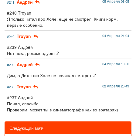
Aндpeй
05 Апреля 08:05
#241
#240 Troyan
Я только читал про Холе, еще не смотрел. Книги норм,
первые особенно.
Troyan
04 Апреля 21:04
#240
#239 Aндpeй
Нет пока, рекомендуешь?
Aндpeй
04 Апреля 19:56
#239
Дим, а Детектив Холе не начинал смотреть?
Troyan
02 Апреля 20:49
#238
#237 Aндpeй
Понял, спасибо.
Проверим, может ты в кинематографе как во вратарях)
Следующий матч