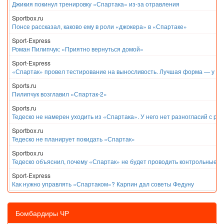
Джикия покинул тренировку «Спартака» из-за отравления
Sportbox.ru
Понсе рассказал, каково ему в роли «джокера» в «Спартаке»
Sport-Express
Роман Пилипчук: «Приятно вернуться домой»
Sport-Express
«Спартак» провел тестирование на выносливость. Лучшая форма — у Е
Sports.ru
Пилипчук возглавил «Спартак-2»
Sports.ru
Тедеско не намерен уходить из «Спартака». У него нет разногласий с ру
Sportbox.ru
Тедеско не планирует покидать «Спартак»
Sportbox.ru
Тедеско объяснил, почему «Спартак» не будет проводить контрольные м
Sport-Express
Как нужно управлять «Спартаком»? Карпин дал советы Федуну
Бомбардиры ЧР