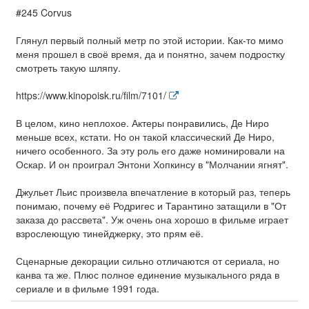
#245 Corvus
Глянул первый полный метр по этой истории. Как-то мимо
меня прошел в своё время, да и понятно, зачем подростку
смотреть такую шляпу.
https://www.kinopoisk.ru/film/7101/
В целом, кино неплохое. Актеры понравились, Де Ниро
меньше всех, кстати. Но он такой классический Де Ниро,
ничего особенного. За эту роль его даже номинировали на
Оскар. И он проиграл Энтони Хопкинсу в "Молчании ягнят".
Джульет Льис произвела впечатление в который раз, теперь
понимаю, почему её Родригес и Тарантино затащили в "От
заказа до рассвета". Уж очень она хорошо в фильме играет
взрослеющую тинейджерку, это прям её.
Сценарные декорации сильно отличаются от сериала, но
канва та же. Плюс полное единение музыкального ряда в
сериале и в фильме 1991 года.