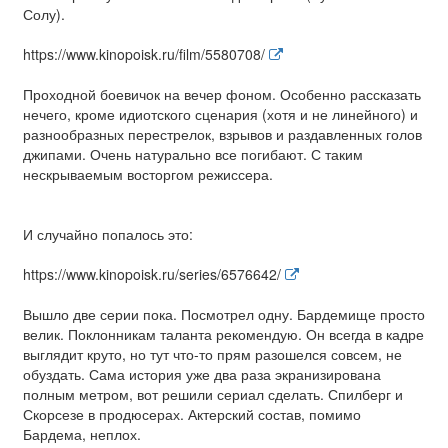
Солу).
https://www.kinopoisk.ru/film/5580708/
Проходной боевичок на вечер фоном. Особенно рассказать
нечего, кроме идиотского сценария (хотя и не линейного) и
разнообразных перестрелок, взрывов и раздавленных голов
джипами. Очень натурально все погибают. С таким
нескрываемым восторгом режиссера.
И случайно попалось это:
https://www.kinopoisk.ru/series/6576642/
Вышло две серии пока. Посмотрел одну. Бардемище просто
велик. Поклонникам таланта рекомендую. Он всегда в кадре
выглядит круто, но тут что-то прям разошелся совсем, не
обуздать. Сама история уже два раза экранизирована
полным метром, вот решили сериал сделать. Спилберг и
Скорсезе в продюсерах. Актерский состав, помимо
Бардема, неплох.