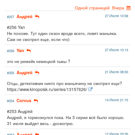
Одной страницей
Вчера
Aндpeй
27 Июля 10:58
#257
#256 Yan
Не похоже. Тут один сезон вроде всего, ловят маньяка.
Сам не смотрел еще, если что)
Yan
27 Июля 10:13
#256
это не ремейк немецкой тьмы ?
Aндpeй
21 Июля 08:30
#255
Отцы, детективчик никто про маньячину не смотрел еще?
https://www.kinopoisk.ru/series/13157626/
Corvus
14 Июля 21:15
#254
#253 Aндpeй
Андрей, я тормознулся пока. На 3 серии всё было хорошо.
31 июля выйдет весь - досмотрю.
Aндpeй
12 Июля 20:26
#253