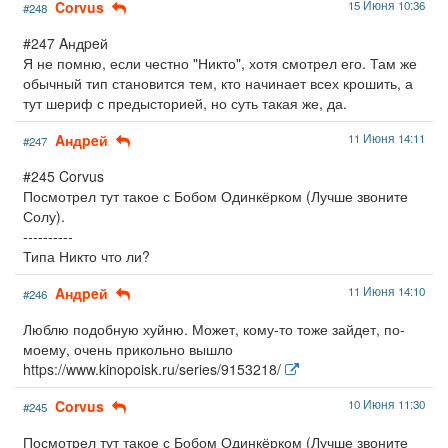
Corvus
15 Июня 10:36
#248
#247 Aндpeй
Я не помню, если честно "Никто", хотя смотрел его. Там же
обычный тип становится тем, кто начинает всех крошить, а
тут шериф с предысторией, но суть такая же, да.
Aндpeй
11 Июня 14:11
#247
#245 Corvus
Посмотрел тут такое с Бобом Одинкёрком (Лучше звоните
Солу).
----------
Типа Никто что ли?
Aндpeй
11 Июня 14:10
#246
Люблю подобную хуйню. Может, кому-то тоже зайдет, по-
моему, очень прикольно вышло
https://www.kinopoisk.ru/series/9153218/
Corvus
10 Июня 11:30
#245
Посмотрел тут такое с Бобом Одинкёрком (Лучше звоните