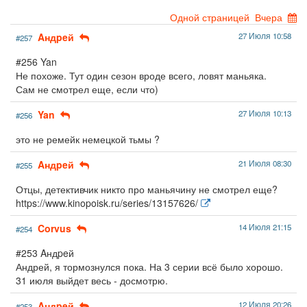
Одной страницей
Вчера
Aндpeй
27 Июля 10:58
#257
#256 Yan
Не похоже. Тут один сезон вроде всего, ловят маньяка.
Сам не смотрел еще, если что)
Yan
27 Июля 10:13
#256
это не ремейк немецкой тьмы ?
Aндpeй
21 Июля 08:30
#255
Отцы, детективчик никто про маньячину не смотрел еще?
https://www.kinopoisk.ru/series/13157626/
Corvus
14 Июля 21:15
#254
#253 Aндpeй
Андрей, я тормознулся пока. На 3 серии всё было хорошо.
31 июля выйдет весь - досмотрю.
Aндpeй
12 Июля 20:26
#253