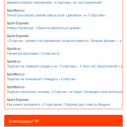
Джикия покинул тренировку «Спартака» из-за отравления
Sportbox.ru
Понсе рассказал, каково ему в роли «джокера» в «Спартаке»
Sport-Express
Роман Пилипчук: «Приятно вернуться домой»
Sport-Express
«Спартак» провел тестирование на выносливость. Лучшая форма — у Е
Sports.ru
Пилипчук возглавил «Спартак-2»
Sports.ru
Тедеско не намерен уходить из «Спартака». У него нет разногласий с ру
Sportbox.ru
Тедеско не планирует покидать «Спартак»
Sportbox.ru
Тедеско объяснил, почему «Спартак» не будет проводить контрольные м
Sport-Express
Как нужно управлять «Спартаком»? Карпин дал советы Федуну
Бомбардиры ЧР