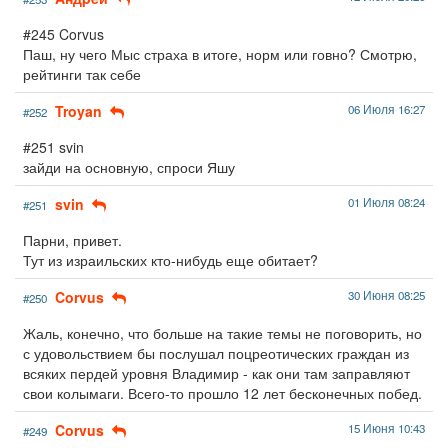
#245 Corvus
Паш, ну чего Мыс страха в итоге, норм или говно? Смотрю,
рейтинги так себе
Troyan
06 Июля 16:27
#252
#251 svin
зайди на основную, спроси Яшу
svin
01 Июля 08:24
#251
Парни, привет.
Тут из израильских кто-нибудь еще обитает?
Corvus
30 Июня 08:25
#250
Жаль, конечно, что больше на такие темы не поговорить, но
с удовольствием бы послушал поцреотических граждан из
всяких пердей уровня Владимир - как они там заправляют
свои колымаги. Всего-то прошло 12 лет бесконечных побед.
Corvus
15 Июня 10:43
#249