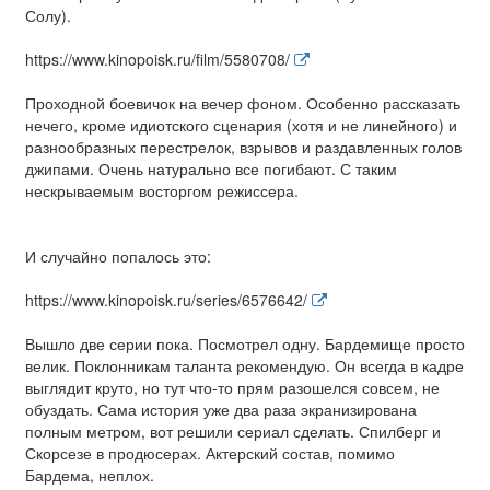
Солу).
https://www.kinopoisk.ru/film/5580708/
Проходной боевичок на вечер фоном. Особенно рассказать
нечего, кроме идиотского сценария (хотя и не линейного) и
разнообразных перестрелок, взрывов и раздавленных голов
джипами. Очень натурально все погибают. С таким
нескрываемым восторгом режиссера.
И случайно попалось это:
https://www.kinopoisk.ru/series/6576642/
Вышло две серии пока. Посмотрел одну. Бардемище просто
велик. Поклонникам таланта рекомендую. Он всегда в кадре
выглядит круто, но тут что-то прям разошелся совсем, не
обуздать. Сама история уже два раза экранизирована
полным метром, вот решили сериал сделать. Спилберг и
Скорсезе в продюсерах. Актерский состав, помимо
Бардема, неплох.