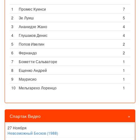
1
Промес Куинси
7
2
Зе Луиш
5
3
Ананидзе Жано
4
4
Глушаков Денис
4
5
Попов Ивелин
2
6
Фернандо
2
7
Боккетти Сальваторе
1
8
Ещенко Андрей
1
9
Маурисио
1
10
Мельгарехо Лоренцо
1
Спартак Видео
»
27 Ноября
Невозможный Бесков (1988)