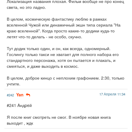
Локализация названия плохая. Фильм вообще не про конец
света, но это ладно.
В целом, космическую фантастику люблю в рамках
вселенной Чужой или динамичный экшн типа сериала "На
краю вселенной". Когда просто какие-то додики куда-то
летят что-то делать - не особо, скучно.
Тут додик только один, и он, как всегда, одномерный.
Гослингу только такси не хватает для полного набора его
стандартного персонажа, хотя он пытается и плакать, и
смеяться, и даже выходить в космос.
В целом, доброе кинцо с неплохим графонием. 2:30, только
учтите.
Yan
17 Апреля 11:34
#242
#241 Aндpeй
Я после книг смотреть не смог. В ноябре новая книга
выходит , ждк