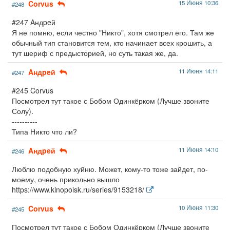
Corvus
15 Июня 10:36
#248
#247 Aндpeй
Я не помню, если честно "Никто", хотя смотрел его. Там же
обычный тип становится тем, кто начинает всех крошить, а
тут шериф с предысторией, но суть такая же, да.
Aндpeй
11 Июня 14:11
#247
#245 Corvus
Посмотрел тут такое с Бобом Одинкёрком (Лучше звоните
Солу).
----------
Типа Никто что ли?
Aндpeй
11 Июня 14:10
#246
Люблю подобную хуйню. Может, кому-то тоже зайдет, по-
моему, очень прикольно вышло
https://www.kinopoisk.ru/series/9153218/
Corvus
10 Июня 11:30
#245
Посмотрел тут такое с Бобом Одинкёрком (Лучше звоните