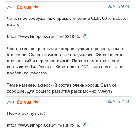
Corvus
26 Мая 08:09
#244
Читал про вооруженные правые ячейки в США 80-х, набрел
на это:
https://www.kinopoisk.ru/film/6021005/
Честно говоря, реальная история куда интереснее, чем то,
что сняли. Очень скомкано всё получилось. Финал просто
провальный и нереалистичный. Полагаю, что триггером
снять кино был "захват" Капитолия в 2021, что опять же не
прибавило качества.
Тем не менее, актерский состав очень хорош. Съемки
хорошие. Для общего развития разок можно глянуть.
Corvus
06 Мая 10:45
#243
Посмотрел тут это:
https://www.kinopoisk.ru/film/1382256/