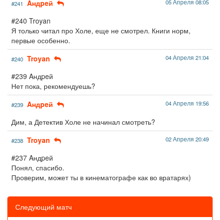
Aндpeй
05 Апреля 08:05
#241
#240 Troyan
Я только читал про Холе, еще не смотрел. Книги норм,
первые особенно.
Troyan
04 Апреля 21:04
#240
#239 Aндpeй
Нет пока, рекомендуешь?
Aндpeй
04 Апреля 19:56
#239
Дим, а Детектив Холе не начинал смотреть?
Troyan
02 Апреля 20:49
#238
#237 Aндpeй
Понял, спасибо.
Проверим, может ты в кинематографе как во вратарях)
Следующий матч