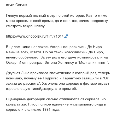
#245 Corvus
Глянул первый полный метр по этой истории. Как-то мимо
меня прошел в своё время, да и понятно, зачем подростку
смотреть такую шляпу.
https://www.kinopoisk.ru/film/7101/
В целом, кино неплохое. Актеры понравились, Де Ниро
меньше всех, кстати. Но он такой классический Де Ниро,
ничего особенного. За эту роль его даже номинировали на
Оскар. И он проиграл Энтони Хопкинсу в "Молчании ягнят".
Джульет Льис произвела впечатление в который раз, теперь
понимаю, почему её Родригес и Тарантино затащили в "От
заказа до рассвета". Уж очень она хорошо в фильме играет
взрослеющую тинейджерку, это прям её.
Сценарные декорации сильно отличаются от сериала, но
канва та же. Плюс полное единение музыкального ряда в
сериале и в фильме 1991 года.