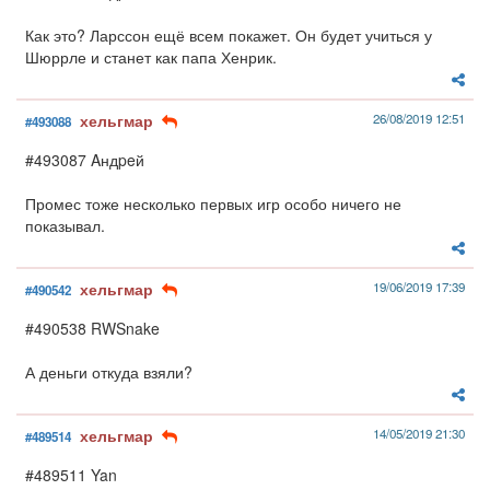
Как это? Ларссон ещё всем покажет. Он будет учиться у
Шюррле и станет как папа Хенрик.
хельгмар
26/08/2019 12:51
#493088
#493087 Aндpeй
Промес тоже несколько первых игр особо ничего не
показывал.
хельгмар
19/06/2019 17:39
#490542
#490538 RWSnake
А деньги откуда взяли?
хельгмар
14/05/2019 21:30
#489514
#489511 Yan