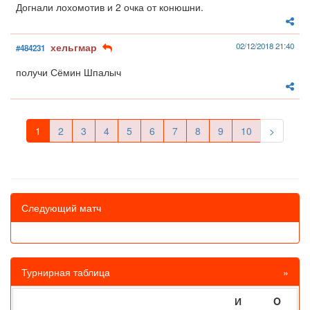
Догнали лохомотив и 2 очка от конюшни.
хельгмар
02/12/2018 21:40
#484231
получи Сёмин Шпалыч
1
2
3
4
5
6
7
8
9
10
>
Следующий матч
Турнирная таблица
»
И
O