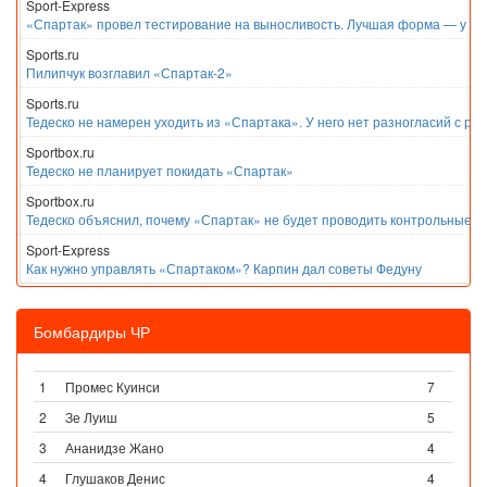
Sport-Express
«Спартак» провел тестирование на выносливость. Лучшая форма — у Е
Sports.ru
Пилипчук возглавил «Спартак-2»
Sports.ru
Тедеско не намерен уходить из «Спартака». У него нет разногласий с ру
Sportbox.ru
Тедеско не планирует покидать «Спартак»
Sportbox.ru
Тедеско объяснил, почему «Спартак» не будет проводить контрольные м
Sport-Express
Как нужно управлять «Спартаком»? Карпин дал советы Федуну
Бомбардиры ЧР
1
Промес Куинси
7
2
Зе Луиш
5
3
Ананидзе Жано
4
4
Глушаков Денис
4