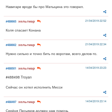
Навигаре вроде бы про Матыцина это говорил.
хельгмар
21/04/2019 22:52
#488665
Коля спасает Конана
хельгмар
21/04/2019 22:34
#488662
Нужно сильно и точно бить по воротам, всего делов-то.
хельгмар
14/04/2019 23:23
#488501
#488498 Troyan
Сейчас он хотел исполнить Месси
хельгмар
14/04/2019 23:14
#488497
Серёня Песьяков должен нам помочь