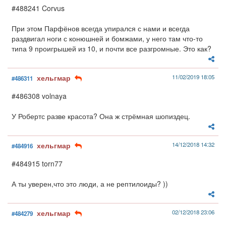
#488241 Corvus
При этом Парфёнов всегда упирался с нами и всегда
раздвигал ноги с конюшней и бомжами, у него там что-то
типа 9 проигрышей из 10, и почти все разгромные. Это как?
хельгмар
11/02/2019 18:05
#486311
#486308 volnaya
У Робертс разве красота? Она ж стрёмная шопиздец.
хельгмар
14/12/2018 14:32
#484916
#484915 torn77
А ты уверен,что это люди, а не рептилоиды? ))
хельгмар
02/12/2018 23:06
#484279