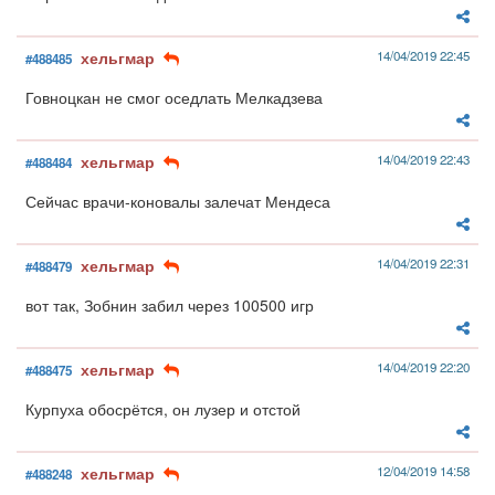
хельгмар
14/04/2019 22:45
#488485
Говноцкан не смог оседлать Мелкадзева
хельгмар
14/04/2019 22:43
#488484
Сейчас врачи-коновалы залечат Мендеса
хельгмар
14/04/2019 22:31
#488479
вот так, Зобнин забил через 100500 игр
хельгмар
14/04/2019 22:20
#488475
Курпуха обосрётся, он лузер и отстой
хельгмар
12/04/2019 14:58
#488248