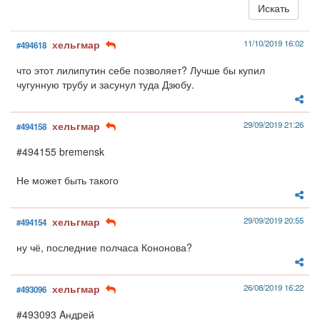
хельгмар
11/10/2019 16:02
#494618
что этот лилипутин себе позволяет? Лучше бы купил
чугунную трубу и засунул туда Дзюбу.
хельгмар
29/09/2019 21:26
#494158
#494155 bremensk
Не может быть такого
хельгмар
29/09/2019 20:55
#494154
ну чё, последние полчаса Кононова?
хельгмар
26/08/2019 16:22
#493096
#493093 Aндpeй