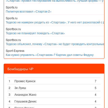
«Спартак» провел тестирование на выносливость. Лучшая форма — у Е
Sports.ru
Пилипчук возглавил «Спартак-2»
Sports.ru
Тедеско не намерен уходить из «Спартака». У него нет разногласий с ру
Sportbox.ru
Тедеско не планирует покидать «Спартак»
Sportbox.ru
Тедеско объяснил, почему «Спартак» не будет проводить контрольные м
Sport-Express
Как нужно управлять «Спартаком»? Карпин дал советы Федуну
Бомбардиры ЧР
1
Промес Куинси
7
2
Зе Луиш
5
3
Ананидзе Жано
4
4
Глушаков Денис
4
5
Попов Ивелин
2