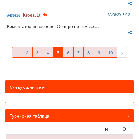
Kross.Lt
30/06/2015 0:21
#435826
Коментатор повеселил. Об игре нет смысла.
1
2
3
4
5
6
7
8
9
10
>
Следующий матч
Турнирная таблица
»
И
O