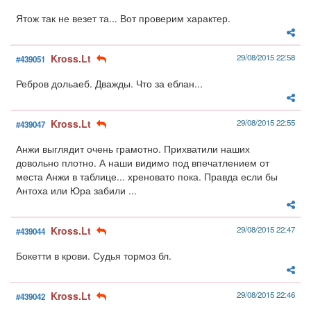
Ятож так не везет та... Вот проверим характер.
Kross.Lt
29/08/2015 22:58
#439051
Ребров дольаеб. Дважды. Что за еблан...
Kross.Lt
29/08/2015 22:55
#439047
Анжи выглядит очень грамотно. Прихватили наших
довольно плотно. А наши видимо под впечатлением от
места Анжи в таблице... хреновато пока. Правда если бы
Антоха или Юра забили ...
Kross.Lt
29/08/2015 22:47
#439044
Бокетти в крови. Судья тормоз бл.
Kross.Lt
29/08/2015 22:46
#439042