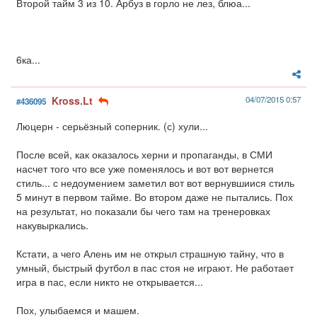
Второй тайм 3 из 10. Арбуз в горло не лез, блюа...
6ка...
Kross.Lt
04/07/2015 0:57
#436095
Люцерн - серьёзный соперник. (с) хули...
После всей, как оказалось херни и пропаганды, в СМИ
насчет того что все уже поменялось и вот вот вернется
стиль... с недоумением заметил вот вот вернувшиися стиль
5 минут в первом тайме. Во втором даже не пытались. Пох
на результат, но показали бы чего там на тренеровках
накувыркались.
Кстати, а чего Алень им не открыл страшную тайну, что в
умный, быстрый футбол в пас стоя не играют. Не работает
игра в пас, если никто не открывается...
Пох, улыбаемся и машем.