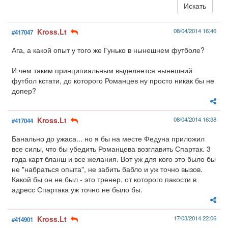
Kross.Lt
08/04/2014 16:46
#417047
Ага, а какой опыт у того же Гунько в нынешнем футболе?
И чем таким принципиальным выделяется нынешний
футбол кстати, до которого Романцев ну просто никак бы не
допер?
Kross.Lt
08/04/2014 16:38
#417044
Банально до ужаса... но я бы на месте Федуна приложил
все силы, что бы убедить Романцева возглавить Спартак. 3
года карт бланш и все желания. Вот уж для кого это было бы
не "набраться опыта", не забить бабло и уж точно вызов.
Какой бы он не был - это тренер, от которого пакости в
адресс Спартака уж точно не было бы.
Kross.Lt
17/03/2014 22:06
#414901