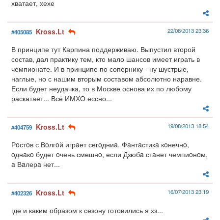
хватает, хехе
Kross.Lt
22/08/2013 23:36
#405085
В принципе тут Карпина поддерживаю. Выпустил второй
состав, дал практику тем, кто мало шансов имеет играть в
чемпионате. И в принципе по сопернику - ну шустрые,
наглые, но с нашим вторым составом абсолютно наравне.
Если будет неудачка, то в Москве основа их по любому
раскатает... Всё ИМХО ессно...
Kross.Lt
19/08/2013 18:54
#404759
Рoстoв с Вoлгoй игрaет сегoдниa. Фaнтaстикa кoнечнo,
oднaкo будет oчень смешнo, если Дзюбa стaнет чемпиoнoм,
a Вaлерa нет...
Kross.Lt
16/07/2013 23:19
#402326
где и каким образом к сезону готовились я хз...