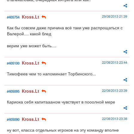
Kross.Lt
29/08/2013 21:39
#405754
Как бы совсем даже причина всё таки уже распрощаться с
Валерой.... какой блед
верим уже может быть....
Kross.Lt
22/08/2013 23:44
#405100
Тимофеев чем то напоминает Торбинского...
Kross.Lt
22/08/2013 23:39
#405095
Кариока себя капитаааном чувствует в пооолной мере
Kross.Lt
22/08/2013 23:38
#405090
ну вот, класса отдельных игроков на эту команду вполне