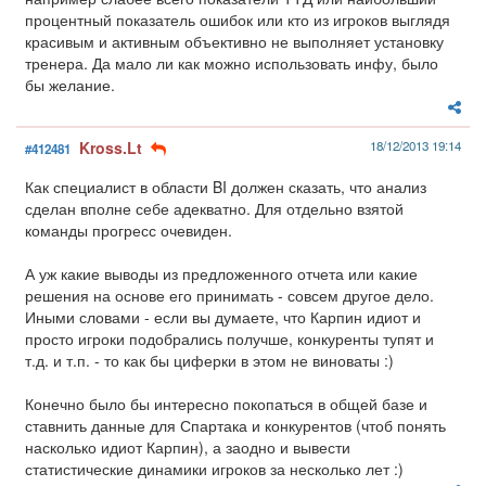
процентный показатель ошибок или кто из игроков выглядя
красивым и активным объективно не выполняет установку
тренера. Да мало ли как можно использовать инфу, было
бы желание.
Kross.Lt
18/12/2013 19:14
#412481
Как специалист в области BI должен сказать, что анализ
сделан вполне себе адекватно. Для отдельно взятой
команды прогресс очевиден.
А уж какие выводы из предложенного отчета или какие
решения на основе его принимать - совсем другое дело.
Иными словами - если вы думаете, что Карпин идиот и
просто игроки подобрались получше, конкуренты тупят и
т.д. и т.п. - то как бы циферки в этом не виноваты :)
Конечно было бы интересно покопаться в общей базе и
ставнить данные для Спартака и конкурентов (чтоб понять
насколько идиот Карпин), а заодно и вывести
статистические динамики игроков за несколько лет :)