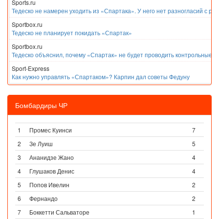
Sports.ru
Тедеско не намерен уходить из «Спартака». У него нет разногласий с ру
Sportbox.ru
Тедеско не планирует покидать «Спартак»
Sportbox.ru
Тедеско объяснил, почему «Спартак» не будет проводить контрольные м
Sport-Express
Как нужно управлять «Спартаком»? Карпин дал советы Федуну
Бомбардиры ЧР
1
Промес Куинси
7
2
Зе Луиш
5
3
Ананидзе Жано
4
4
Глушаков Денис
4
5
Попов Ивелин
2
6
Фернандо
2
7
Боккетти Сальваторе
1