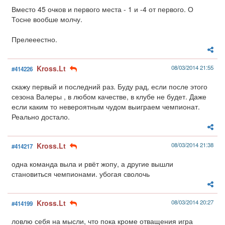
Вместо 45 очков и первого места - 1 и -4 от первого. О
Тосне вообше молчу.
Прелееестно.
Kross.Lt
08/03/2014 21:55
#414226
скажу первый и последний раз. Буду рад, если после этого
сезона Валеры , в любом качестве, в клубе не будет. Даже
если каким то невероятным чудом выиграем чемпионат.
Реально достало.
Kross.Lt
08/03/2014 21:38
#414217
одна команда выла и рвёт жопу, а другие вышли
становиться чемпионами. убогая сволочь
Kross.Lt
08/03/2014 20:27
#414199
ловлю себя на мысли, что пока кроме отващения игра