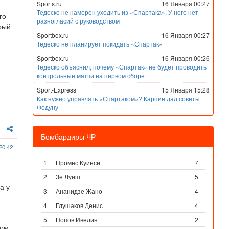
Sports.ru
16 Января 00:27
Тедеско не намерен уходить из «Спартака». У него нет
го
разногласий с руководством
рый
Sportbox.ru
16 Января 00:27
Тедеско не планирует покидать «Спартак»
Sportbox.ru
16 Января 00:26
Тедеско объяснил, почему «Спартак» не будет проводить
контрольные матчи на первом сборе
Sport-Express
15 Января 15:28
Как нужно управлять «Спартаком»? Карпин дал советы
Федуну
Бомбардиры ЧР
20:42
1
Промес Куинси
7
2
Зе Луиш
5
а у
3
Ананидзе Жано
4
4
Глушаков Денис
4
5
Попов Ивелин
2
вом