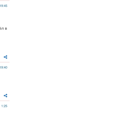
19:45
ёл в
19:40
 1:25