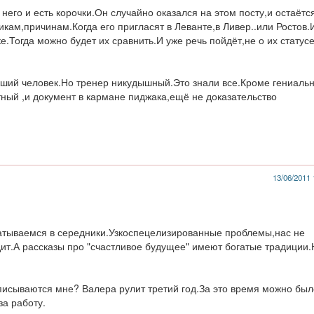
 него и есть корочки.Он случайно оказался на этом посту,и остаётс
кам,причинам.Когда его пригласят в Леванте,в Ливер..или Ростов.
е.Тогда можно будет их сравнить.И уже речь пойдёт,не о их статус
оший человек.Но тренер никудышный.Это знали все.Кроме гениаль
тный ,и документ в кармане пиджака,ещё не доказательство
13/06/2011 
катываемся в середники.Узкоспецелизированные проблемы,нас не
дит.А рассказы про "счастливое будущее" имеют богатые традиции.
писываются мне? Валера рулит третий год.За это время можно был
за работу.