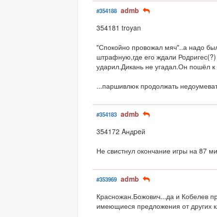
admb
#354188
354181 troyan
"Спокойно провожал мяч"..а надо бы
штрафную,где его ждали Родригес(?)
ударил.Дикань не угадал.Он пошёл к
...паршивлюк продолжать недоумеват
admb
#354183
354172 Aндpeй
Не свистнул окончание игры на 87 ми
admb
#353969
Красножан.Божович...да и Кобелев 
имеющиеся предложения от других кл