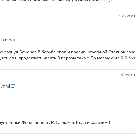
15/06/2011
 на фол)
ру рванул Баженов.В борьбе упал и просил штрафной.Стадион сви
няться и продолжить играть.В первом тайме.По моему,ещё 0-0 бы
15/06/2011
4.html
рует Челси,Феейноорд и ЛА Гэллакси.Тогда и сравним.)