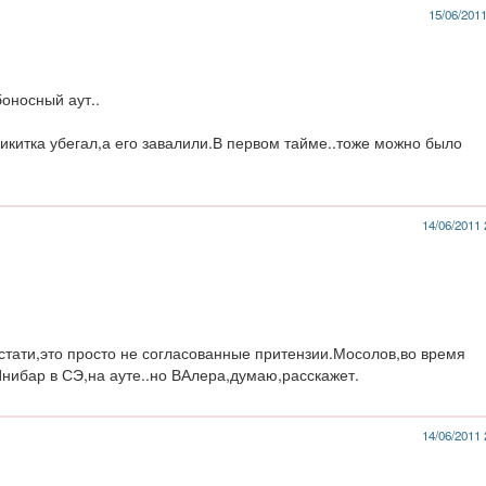
15/06/2011
оносный аут..
икитка убегал,а его завалили.В первом тайме..тоже можно было
14/06/2011 
кстати,это просто не согласованные притензии.Мосолов,во время
нибар в СЭ,на ауте..но ВАлера,думаю,расскажет.
14/06/2011 