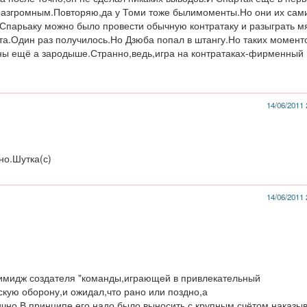
 разгромным.Повторяю,да у Томи тоже былимоменты.Но они их сам
 Спарьаку можно было провести обычную контратаку и разыграть м
та.Один раз получилось.Но Дзюба попал в штангу.Но таких момент
ены ещё а зародыше.Странно,ведь,игра на контратаках-фирменный
14/06/2011 
но.Шутка(с)
14/06/2011 
 имидж создателя "команды,играющей в привлекательный
скую оборону,и ожидал,что рано или поздно,а
гично.В принципе,его надо было выносить с крупным счётом,наказы