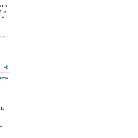
я на
Или
е.А
ного
18:39
Но
о