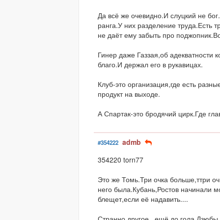
Да всё же очевидно.И слуцкий не бог
ранга.У них разделение труда.Есть т
не даёт ему забыть про поджопник.Вот
Гинер даже Газзая,об адекватности к
благо.И держал его в рукавицах.
Клуб-это организация,где есть разн
продукт на выходе.
А Спартак-это бродячий цирк.Где гла
admb
#354222
354220 torn77
Это же Томь.Три очка больше,ттри оч
него была.Кубань,Ростов начинали м
блещет,если её надавить....
Странно другое...ещё до гола Дзюбы