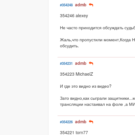
admb
#354248
354246 alexey
Не часто приходится обсуждать судьб
Жаль,что пропустили момент,Когда Н
обсудить.
admb
#354231
354223 MichaelZ
И где это видно из видео?
Зато видно,как сыграли защитники...
трансляции настаивал на фоле ,а МИ
admb
#354226
354221 torn77