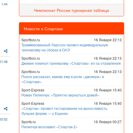
 1:44
Чемпионат России турнирная таблица
Новости о Спартаке
Sportbox.ru
16 Января 22:13
Травмированный Ларссон провел индивидуальную
тренировку на сборах в ОАЭ
Sportbox.ru
16 Января 22:13
21:08
Джикия покинул тренировку «Спартака» из-за отравления
Sportbox.ru
16 Января 22:13
Понсе рассказал, каково ему в роли «джокера» в
«Спартаке»
Sport-Express
16 Января 15:40
Роман Пилипчук: «Приятно вернуться домой»
Sport-Express
16 Января 15:40
«Спартак» провел тестирование на выносливость.
Лучшая форма — у Ещенко
20:52
Sports.ru
16 Января 00:27
Пилипчук возглавил «Спартак-2»