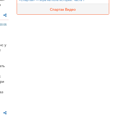
ы
Спартак Видео
20:05
нс у
т
ать
с
три
аз