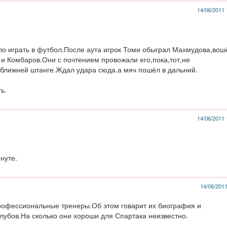
14/06/2011 
ло играть в футбол.После аута игрок Томи обыграл Махмудова,вош
 и Комбаров.Они с почтением провожали его,пока,тот,не
 ближней штанге.Ждал удара сюда.а мяч пошёл в дальний.
ь.
14/06/2011 
нуте.
14/06/2011
профессиональные тренеры.Об этом говарит их биография и
убов.На сколько они хороши для Спартака неизвестно.