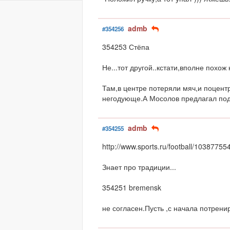
admb
#354256
354253 Стёпа
Не...тот другой..кстати,вполне похож
Там,в центре потеряли мяч,и поцент
негодующе.А Мосолов предлагал под
admb
#354255
http://www.sports.ru/football/10387755
Знает про традиции...
354251 bremensk
не согласен.Пусть ,с начала потрени