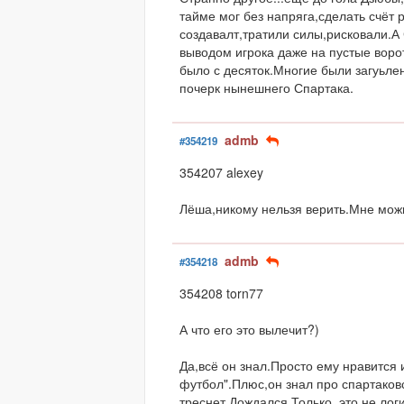
тайме мог без напряга,сделать счёт
создавалт,тратили силы,рисковали.А
выводом игрока даже на пустые воро
было с десяток.Многие были загуьл
почерк нынешнего Спартака.
admb
#354219
354207 alexey
Лёша,никому нельзя верить.Мне мож
admb
#354218
354208 torn77
А что его это вылечит?)
Да,всё он знал.Просто ему нравится
футбол".Плюс,он знал про спартаков
треснет.Дождался.Только ,это не ло