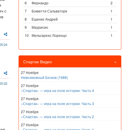
6
Фернандо
2
и
яч с
7
Боккетти Сальваторе
1
ов
8
Ещенко Андрей
1
9
Маурисио
1
10
Мельгарехо Лоренцо
1
20:24
Спартак Видео
»
27 Ноября
Невозможный Бесков (1988)
20:22
27 Ноября
«Спартак» — игра на поле истории. Часть 4
27 Ноября
«Спартак» — игра на поле истории. Часть 3
27 Ноября
«Спартак» — игра на поле истории. Часть 2
27 Ноября
вая
«Спартак» — игра на поле истории. Часть 1