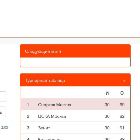
Следующий матч
Турнирная таблица
»
И
O
1
Спартак Москва
30
69
2
ЦСКА Москва
30
62
3
Зенит
30
61
 2:03
4
Краснодар
30
49