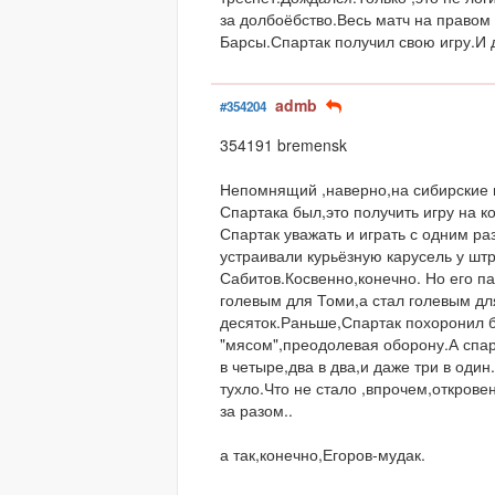
за долбоёбство.Весь матч на правом
Барсы.Спартак получил свою игру.И 
admb
#354204
354191 bremensk
Непомнящий ,наверно,на сибирские г
Спартака был,это получить игру на к
Спартак уважать и играть с одним ра
устраивали курьёзную карусель у шт
Сабитов.Косвенно,конечно. Но его па
голевым для Томи,а стал голевым для
десяток.Раньше,Спартак похоронил 
"мясом",преодолевая оборону.А спар
в четыре,два в два,и даже три в оди
тухло.Что не стало ,впрочем,откров
за разом..
а так,конечно,Егоров-мудак.