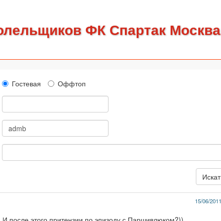
олельщиков ФК Спартак Москва
Гостевая
Оффтоп
15/06/2011
. И после этого притензии по эпизоду с Паршивлюком?))