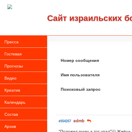
Сайт израильских б
Пресса
Гостевая
Номер сообщения
Прогнозы
Имя пользователя
Видео
Поисковый запрос
Креатив
Календарь
Состав
admb
#354257
Архив
"Положил ручку,а тот упал"))) Жжёшь