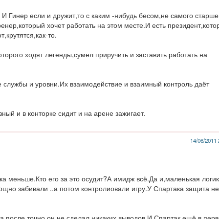
. И Гинер если и дружит,то с каким -нибудь бесом,не самого старше
ренер,который хочет работать на этом месте.И есть президент,кото
,крутятся,как-то.
оторого ходят легенды,сумел приручить и заставить работать на
ые службы и уровни.Их взаимодействие и взаимный контроль даёт
вный и в конторке сидит и на арене зажигает.
14/06/2011 
ка меньше.Кто его за это осудит?А имидж всё.Да и,маленькая логик
ощно забивали ..а потом контролиовали игру.У Спартака защита не
,а после точно,он не сделал никаких выводов.И Спартак ещё в пер