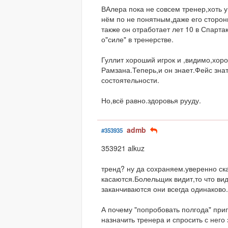
ВАлера пока не совсем тренер,хоть у
нём по не понятным,даже его сторони
также он отработает лет 10 в Спартак
о"силе" в тренерстве.
Гуллит хороший игрок и ,видимо,хор
Рамзана.Теперь,и он знает.Фейс зна
состоятельности.
Но,всё равно.здоровья рууду.
admb
#353935
353921 alkuz
тренд? ну да сохраняем.уверенно с
касаются.Болельщик видит,то что ви
заканчиваются они всегда одинаково.
А почему "попробовать полгода" при
назначить тренера и спросить с него 