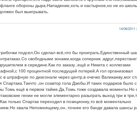
 фланге обороны дыра.Нападение,хоть и настырное,но не из школ
должен был выигрывать.
14/06/2011 
рибочки подсел.Он сделал всё,что бы проиграть.Единственный ша
онтратаках.Со свободными зонами,когда соперник ,вдруг,перестане
зрушителем в середине.Как по заказу..ещё и Никита с коллегами
рафной,с 100 процентной последущей потерей.А гол организовал
с в штрафную по диагонали через центр,в очечко Валикаеву,мог ст
 Спартака.Такчто ,он соавтор гола Дзюбы.И таких подарков было с
бы Томь ещё в первом тайме.Да,Томь тоже создавала моменты.Но 
таковские гении не могли элементарно разыграть выход три в три,
н.Как только Спартак переходил в позиционку,то всё моментально
ением.Но хвала Непомнящему,он..точнее его банде давала шансы р