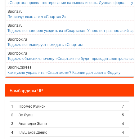
«Спартак» провел тестирование на выносливость. Лучшая форма — у Е
Sports.ru
Пилипчук возглавил «Спартак-2»
Sports.ru
Тедеско не намерен уходить из «Спартака». У него нет разногласий с ру
Sportbox.ru
Тедеско не планирует покидать «Спартак»
Sportbox.ru
Тедеско объяснил, почему «Спартак» не будет проводить контрольные м
Sport-Express
Как нужно управлять «Спартаком»? Карпин дал советы Федуну
Бомбардиры ЧР
1
Промес Куинси
7
2
Зе Луиш
5
3
Ананидзе Жано
4
4
Глушаков Денис
4