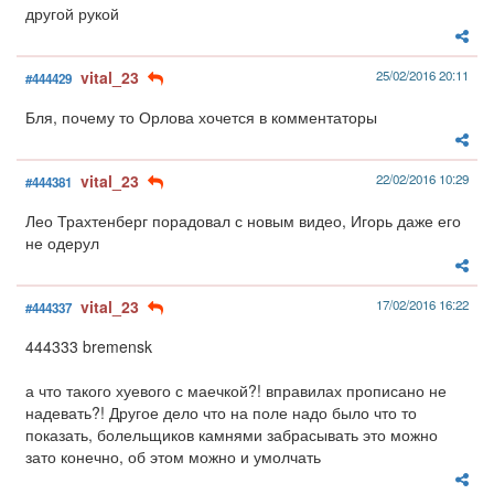
другой рукой
vital_23
25/02/2016 20:11
#444429
Бля, почему то Орлова хочется в комментаторы
vital_23
22/02/2016 10:29
#444381
Лео Трахтенберг порадовал с новым видео, Игорь даже его
не одерул
vital_23
17/02/2016 16:22
#444337
444333 bremensk
а что такого хуевого с маечкой?! вправилах прописано не
надевать?! Другое дело что на поле надо было что то
показать, болельщиков камнями забрасывать это можно
зато конечно, об этом можно и умолчать