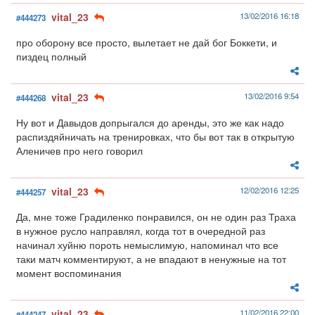
vital_23
13/02/2016 16:18
#444273
про оборону все просто, вылетает не дай бог Боккети, и
пиздец полный
vital_23
13/02/2016 9:54
#444268
Ну вот и Давыдов допрыгался до аренды, это же как надо
распиздяйничать на тренировках, что бы вот так в открытую
Аленичев про него говорил
vital_23
12/02/2016 12:25
#444257
Да, мне тоже Градиленко понравился, он не один раз Траха
в нужное русло направлял, когда тот в очередной раз
начинал хуйню пороть немыслимую, напоминал что все
таки матч комментируют, а не впадают в ненужные на тот
момент воспоминания
vital_23
11/02/2016 22:00
#444247