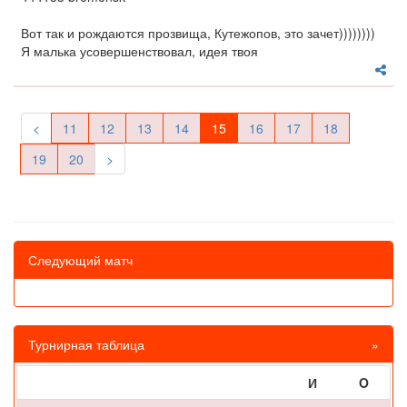
Вот так и рождаются прозвища, Кутежопов, это зачет))))))))
Я малька усовершенствовал, идея твоя
<
11
12
13
14
15
16
17
18
19
20
>
Следующий матч
Турнирная таблица
»
И
O