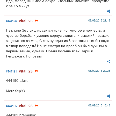
Нда, молодняк имел 3 оохренительных момента, пропустил
2 за 15 минут
vital_23
08/02/2016 21:18
#444196
Нет, мне Зе Луиш нравится конечно, многое в нем есть, и
чувство борьбы и умение корпус ставить, и высокий прыжок,
зацепиться за мяч, блять ну один из 3 все таки хотя бы надо
в створ попадать! Но не смотря на проеб он был лучшим в
первом тайме, однако. Срали больше всех Парш и
Глушаков с Поповым
vital_23
08/02/2016 20:23
#444191
444190 Шико
МегаХер"О
vital_23
08/02/2016 16:43
#444185
444183 bremensk