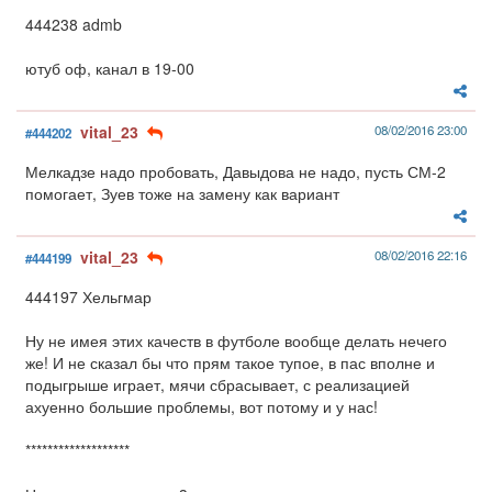
444238 admb
ютуб оф, канал в 19-00
vital_23
08/02/2016 23:00
#444202
Мелкадзе надо пробовать, Давыдова не надо, пусть СМ-2
помогает, Зуев тоже на замену как вариант
vital_23
08/02/2016 22:16
#444199
444197 Хельгмар
Ну не имея этих качеств в футболе вообще делать нечего
же! И не сказал бы что прям такое тупое, в пас вполне и
подыгрыше играет, мячи сбрасывает, с реализацией
ахуенно большие проблемы, вот потому и у нас!
*******************