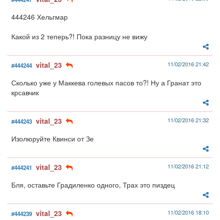
444246 Хельгмар
Какой из 2 теперь?! Пока разницу не вижу
vital_23
11/02/2016 21:42
#444244
Сколько уже у Маккева голевых пасов то?! Ну а Гранат это
крсавчик
vital_23
11/02/2016 21:32
#444243
Изолюруйте Квинси от Зе
vital_23
11/02/2016 21:12
#444241
Бля, оставьте Градиленко одного, Трах это пиздец
vital_23
11/02/2016 18:10
#444239