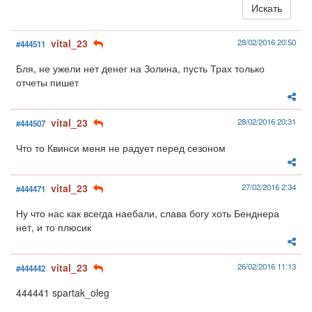
vital_23
28/02/2016 20:50
#444511
Бля, не ужели нет денег на Золина, пусть Трах только
отчеты пишет
vital_23
28/02/2016 20:31
#444507
Что то Квинси меня не радует перед сезоном
vital_23
27/02/2016 2:34
#444471
Ну что нас как всегда наебали, слава богу хоть Бенднера
нет, и то плюсик
vital_23
26/02/2016 11:13
#444442
444441 spartak_oleg