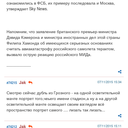
ознакомились в ФСБ, их примеру последовала и Москва,
утверждает Sky News.
Напомним, что заявление британского премьер-министра
Дэвида Кэмерона и министра иностранных дел этой страны
Филипа Хамонда об имеющихся серьезных основаниях
считать авиакатастрофу российского самолета терактом,
вызвало острую реакцию российского МИДа.
-----------------
Jak
07/11/2015 15:34
#74215
Смотрю сейчас дубль из Грозного - на одной осветительной
мачте портрет того,чеьего имени стадион,а ну а на другой
осветительной мачте освещает своим взглядом всё
пространство портрет самого .... лизать так лизать...
Jak
07/11/2015 15:11
#74212