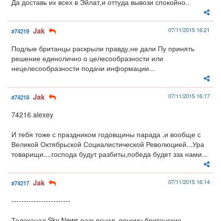
Да доставь их всех в Эйлат,и оттуда вывози спокойно..
Jak
07/11/2015 16:21
#74219
Подлые британцы раскрыли правду,не дали Пу принять
решение единолично о целесообразности или
нецелесообразности подачи информации...
Jak
07/11/2015 16:17
#74218
74216 alexey
И тебя тоже с праздником годовщины парада ,и вообще с
Великой Октябрьской Социалистической Революцией...Ура
товарищи....господа будут разбиты,победа будет зза нами...
Jak
07/11/2015 16:14
#74217
------------------------
Телеканал Sky News разъяснил, почему британские