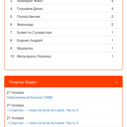
3
Ананидзе Жано
4
4
Глушаков Денис
4
5
Попов Ивелин
2
6
Фернандо
2
7
Боккетти Сальваторе
1
8
Ещенко Андрей
1
9
Маурисио
1
10
Мельгарехо Лоренцо
1
Спартак Видео
»
27 Ноября
Невозможный Бесков (1988)
27 Ноября
«Спартак» — игра на поле истории. Часть 4
27 Ноября
«Спартак» — игра на поле истории. Часть 3