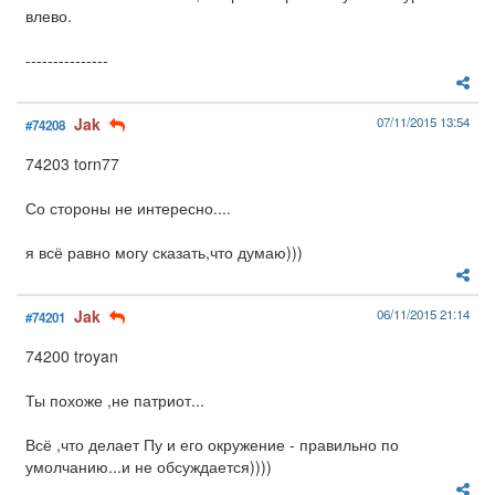
влево.
---------------
Jak
07/11/2015 13:54
#74208
74203 torn77
Со стороны не интересно....
я всё равно могу сказать,что думаю)))
Jak
06/11/2015 21:14
#74201
74200 troyan
Ты похоже ,не патриот...
Всё ,что делает Пу и его окружение - правильно по
умолчанию...и не обсуждается))))