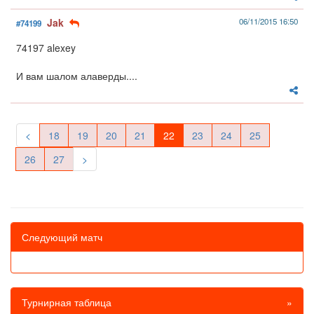
Jak
06/11/2015 16:50
#74199
74197 alexey
И вам шалом алаверды....
<
18
19
20
21
22
23
24
25
26
27
>
Следующий матч
Турнирная таблица
»