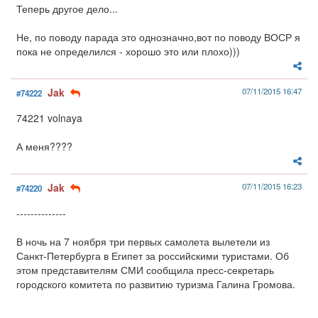
Теперь другое дело...
Не, по поводу парада это однозначно,вот по поводу ВОСР я
пока не определился - хорошо это или плохо)))
Jak
07/11/2015 16:47
#74222
74221 volnaya
А меня????
Jak
07/11/2015 16:23
#74220
--------------
В ночь на 7 ноября три первых самолета вылетели из
Санкт-Петербурга в Египет за российскими туристами. Об
этом представителям СМИ сообщила пресс-секретарь
городского комитета по развитию туризма Галина Громова.