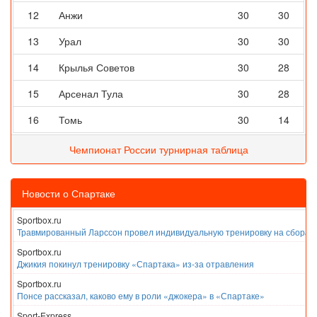
12
Анжи
30
30
13
Урал
30
30
14
Крылья Советов
30
28
15
Арсенал Тула
30
28
16
Томь
30
14
Чемпионат России турнирная таблица
Новости о Спартаке
Sportbox.ru
Травмированный Ларссон провел индивидуальную тренировку на сборах
Sportbox.ru
Джикия покинул тренировку «Спартака» из-за отравления
Sportbox.ru
Понсе рассказал, каково ему в роли «джокера» в «Спартаке»
Sport-Express