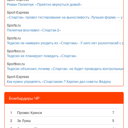
Роман Пилипчук: «Приятно вернуться домой»
Sport-Express
«Спартак» провел тестирование на выносливость. Лучшая форма — у Е
Sports.ru
Пилипчук возглавил «Спартак-2»
Sports.ru
Тедеско не намерен уходить из «Спартака». У него нет разногласий с ру
Sportbox.ru
Тедеско не планирует покидать «Спартак»
Sportbox.ru
Тедеско объяснил, почему «Спартак» не будет проводить контрольные м
Sport-Express
Как нужно управлять «Спартаком»? Карпин дал советы Федуну
Бомбардиры ЧР
1
Промес Куинси
7
2
Зе Луиш
5