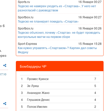
Sports.ru
16 Января 00:27
Тедеско не намерен уходить из «Спартака». У него нет
разногласий с руководством
Sportbox.ru
16 Января 00:27
Тедеско не планирует покидать «Спартак»
о 6
Sportbox.ru
16 Января 00:26
Тедеско объяснил, почему «Спартак» не будет проводить
контрольные матчи на первом сборе
Sport-Express
15 Января 15:28
Как нужно управлять «Спартаком»? Карпин дал советы
.
Федуну
ерез
Бомбардиры ЧР
17:10
1
Промес Куинси
7
2
Зе Луиш
5
3
Ананидзе Жано
4
4
Глушаков Денис
4
5
Попов Ивелин
2