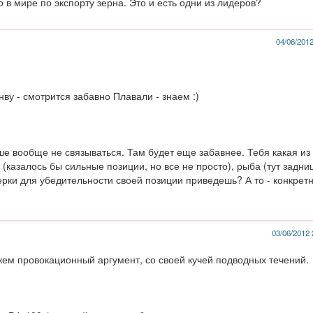
 в мире по экспорту зерна. Это и есть одни из лидеров?
04/06/2012
анву - смотрится забавно Плавали - знаем :)
ше вообще не связываться. Там будет еще забавнее. Тебя какая из
(казалось бы сильные позиции, но все не просто), рыба (тут задниц
рки для убедительности своей позиции приведешь? А то - конкретн
03/06/2012 
ем провокационный аргумент, со своей кучей подводных течений.