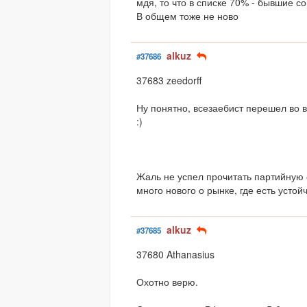
мдя, то что в списке 70% - бывшие 
В общем тоже не ново
alkuz
#37686
37683 zeedorff
Ну понятно, всезаебист перешел во 
:)
Жаль не успел прочитать партийную 
много нового о рынке, где есть устой
alkuz
#37685
37680 Athanasius
Охотно верю.