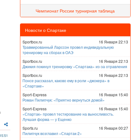
Чемпионат России турнирная таблица
Новости о Спартаке
Sportbox.ru
16 Января 22:13
Травмированный Ларссон провел индивидуальную
тренировку на сборах в ОАЭ
Sportbox.ru
16 Января 22:13
Джикия покинул тренировку «Спартака» из-за отравления
Sportbox.ru
16 Января 22:13
Понсе рассказал, каково ему в роли «джокера» в
«Спартаке»
Sport-Express
16 Января 15:40
Роман Пилипчук: «Приятно вернуться домой»
Sport-Express
16 Января 15:40
а
«Спартак» провел тестирование на выносливость.
Лучшая форма — у Ещенко
Sports.ru
16 Января 00:27
Пилипчук возглавил «Спартак-2»
15:51