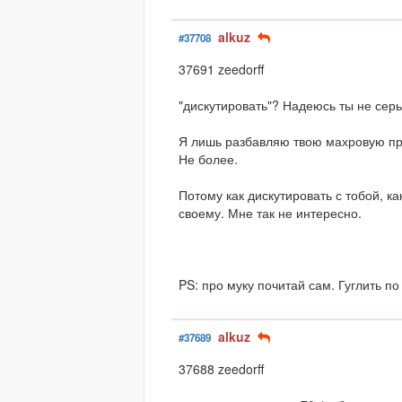
alkuz
#37708
37691 zeedorff
"дискутировать"? Надеюсь ты не серь
Я лишь разбавляю твою махровую п
Не более.
Потому как дискутировать с тобой, ка
своему. Мне так не интересно.
PS: про муку почитай сам. Гуглить по
alkuz
#37689
37688 zeedorff