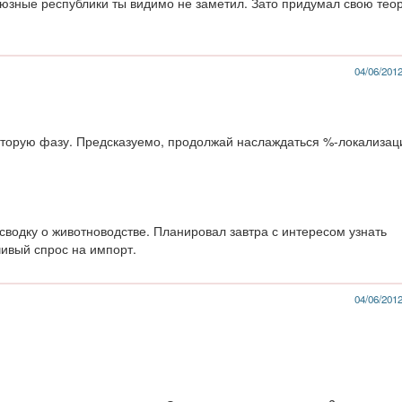
союзные республики ты видимо не заметил. Зато придумал свою тео
04/06/2012
вторую фазу. Предсказуемо, продолжай наслаждаться %-локализац
сводку о животноводстве. Планировал завтра с интересом узнать
чивый спрос на импорт.
04/06/2012