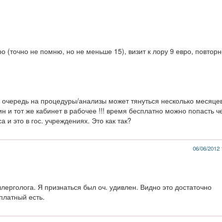
ро (точно не помню, но не меньше 15), визит к лору 9 евро, повторн
 очередь на процедуры/анализы может тянуться несколько месяцев
ин и тот же кабинет в рабочее !!! время бесплатно можно попасть ч
а и это в гос. учреждениях. Это как так?
06/06/2012 
аллерголога. Я признаться был оч. удивлен. Видно это достаточно
платный есть.