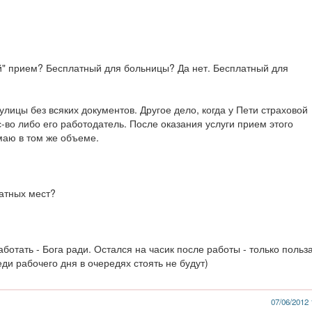
й" прием? Бесплатный для больницы? Да нет. Бесплатный для
улицы без всяких документов. Другое дело, когда у Пети страховой
с-во либо его работодатель. После оказания услуги прием этого
маю в том же объеме.
атных мест?
аботать - Бога ради. Остался на часик после работы - только польз
ди рабочего дня в очередях стоять не будут)
07/06/2012 