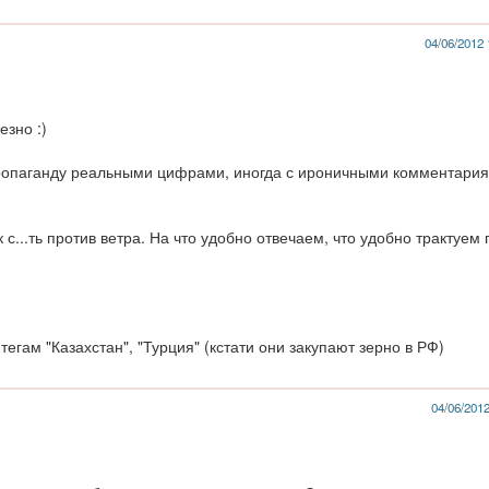
04/06/2012 
езно :)
ропаганду реальными цифрами, иногда с ироничными комментария
к с...ть против ветра. На что удобно отвечаем, что удобно трактуем 
 тегам "Казахстан", "Турция" (кстати они закупают зерно в РФ)
04/06/2012