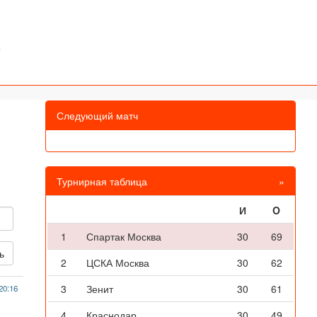
Следующий матч
Турнирная таблица
»
И
O
1
Спартак Москва
30
69
2
ЦСКА Москва
30
62
3
Зенит
30
61
20:16
4
Краснодар
30
49