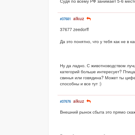
Судя по всему РФ занимает 5-6 место
alkuz
#37681
37677 zeedorff
Да это понятно, что у тебя как не в к
Ну да ладно. С животноводством луч
категорий больше интересует? Птица 
свинья или говядина? Может ты цифе
способны и все тут :)
alkuz
#37676
Внешний рынок сбыта это прямо скаж