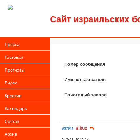
Сайт израильских б
Пресса
Гостевая
Номер сообщения
Прогнозы
Имя пользователя
Видео
Поисковый запрос
Креатив
Календарь
Состав
alkuz
#37914
Архив
37910 torn77