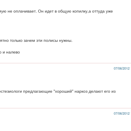
мую не оплачивает. Он идет в общую копилку,а оттуда уже
нятно только зачем эти полисы нужны.
о и налево
07/06/2012 
естезиологи предлагающие "хороший" наркоз делают его из
07/06/2012 