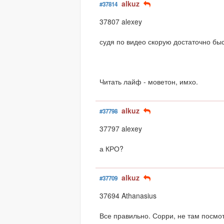
alkuz
#37814
37807 alexey
судя по видео скорую достаточно бы
Читать лайф - моветон, имхо.
alkuz
#37798
37797 alexey
а КРО?
alkuz
#37709
37694 Athanasius
Все правильно. Сорри, не там посмо