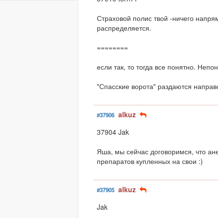
Страховой полис твой -ничего напря
распределяется.
========
если так, то тогда все понятно. Непо
"Спасские ворота" раздаются направ
alkuz
#37906
37904 Jak
Яша, мы сейчас договоримся, что ан
препаратов купленных на свои :)
alkuz
#37905
Jak