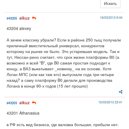
alkuz
16/03/2013 9:44
#43205
43204 alexey
А зачем классику убрали? Если в районе 250 тыщ получали
приличный вместительный универсал, конкурентов
которому на рынке не было. Это устаревшая модель. Так и
тут, Ниссан-рено считает, что срок жизни платформы В0 (а
возможно и всей "B", где B0 самая простая подходит к
концу, а ВАЗ выкатывает _новинку_ на ее основе. Хотя
Логан МПС (или как там его) выпускали года три-четыре
назад? а саму платформу B0 делали для производства
Логана в конце 90-х годов (15 лет прошло)
alkuz
15/03/2013 23:41
#43203
43201 Athanasius
в РФ есть вид бизнеса, где валовка большая, прибыли нет.