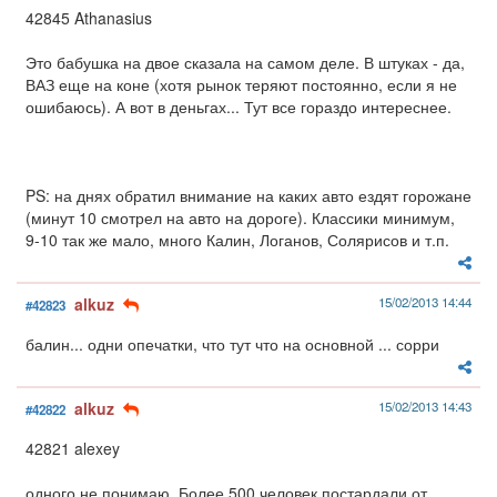
42845 Athanasius
Это бабушка на двое сказала на самом деле. В штуках - да,
ВАЗ еще на коне (хотя рынок теряют постоянно, если я не
ошибаюсь). А вот в деньгах... Тут все гораздо интереснее.
PS: на днях обратил внимание на каких авто ездят горожане
(минут 10 смотрел на авто на дороге). Классики минимум,
9-10 так же мало, много Калин, Логанов, Солярисов и т.п.
alkuz
15/02/2013 14:44
#42823
балин... одни опечатки, что тут что на основной ... сорри
alkuz
15/02/2013 14:43
#42822
42821 alexey
одного не понимаю. Более 500 человек постардали от