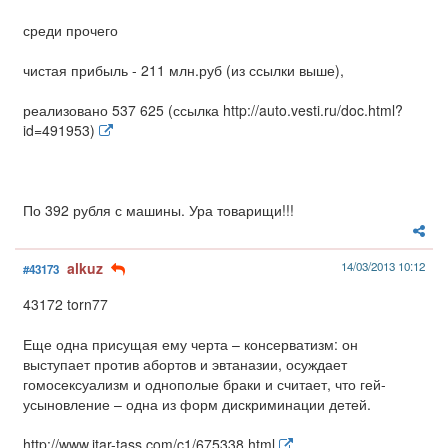
среди прочего
чистая прибыль - 211 млн.руб (из ссылки выше),
реализовано 537 625 (ссылка http://auto.vesti.ru/doc.html?
id=491953)
По 392 рубля с машины. Ура товарищи!!!
alkuz
14/03/2013 10:12
#43173
43172 torn77
Еще одна присущая ему черта – консерватизм: он
выступает против абортов и эвтаназии, осуждает
гомосексуализм и однополые браки и считает, что гей-
усыновление – одна из форм дискриминации детей.
http://www.itar-tass.com/c1/675338.html