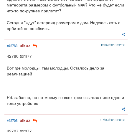
метеорита размером с футбольный мяч? Что же будет если
что-то покрупнее прилетит?
Сегодня "ждут" астероид размером с дом. Надеюсь хоть с
орбитой не ошиблись.
alkuz
12/02/2013 22:03
#42783
42780 torn77
Вот где молодцы, там молодцы. Осталось дело за
реализацией
PS: забавно, но по-моему во всех трех ссылках ниже одно и
тоже устройство
alkuz
07/02/2013 20:33
#42708
42707 torn77