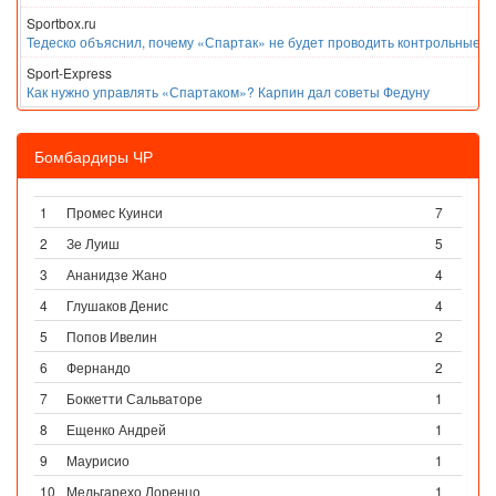
Sportbox.ru
Тедеско объяснил, почему «Спартак» не будет проводить контрольные м
Sport-Express
Как нужно управлять «Спартаком»? Карпин дал советы Федуну
Бомбардиры ЧР
1
Промес Куинси
7
2
Зе Луиш
5
3
Ананидзе Жано
4
4
Глушаков Денис
4
5
Попов Ивелин
2
6
Фернандо
2
7
Боккетти Сальваторе
1
8
Ещенко Андрей
1
9
Маурисио
1
10
Мельгарехо Лоренцо
1