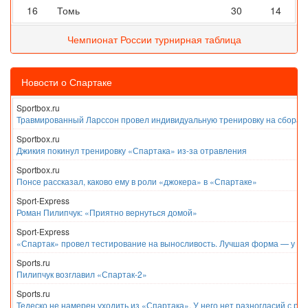
16
Томь
30
14
Чемпионат России турнирная таблица
Новости о Спартаке
Sportbox.ru
Травмированный Ларссон провел индивидуальную тренировку на сборах
Sportbox.ru
Джикия покинул тренировку «Спартака» из-за отравления
Sportbox.ru
Понсе рассказал, каково ему в роли «джокера» в «Спартаке»
Sport-Express
Роман Пилипчук: «Приятно вернуться домой»
Sport-Express
«Спартак» провел тестирование на выносливость. Лучшая форма — у Е
Sports.ru
Пилипчук возглавил «Спартак-2»
Sports.ru
Тедеско не намерен уходить из «Спартака». У него нет разногласий с ру