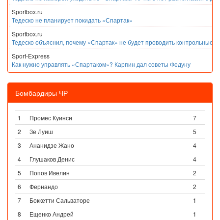
Sportbox.ru
Тедеско не планирует покидать «Спартак»
Sportbox.ru
Тедеско объяснил, почему «Спартак» не будет проводить контрольные м
Sport-Express
Как нужно управлять «Спартаком»? Карпин дал советы Федуну
Бомбардиры ЧР
1
Промес Куинси
7
2
Зе Луиш
5
3
Ананидзе Жано
4
4
Глушаков Денис
4
5
Попов Ивелин
2
6
Фернандо
2
7
Боккетти Сальваторе
1
8
Ещенко Андрей
1