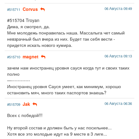
Corvus
06 Августа 09:49
#515711
#515704 Troyan
Дима, я смотрел, да.
Мне молодежь понравилась наша. Массалыга чет самый
невзрачный был вчера из них. Будет так себя вести -
придется искать нового кумира.
magnet
06 Августа 09:13
#515710
зачем нам иностранец уровня сауся когда тут и своих таких
полно
—------------
Иностранец уровня Сауся умеет, как минимум, хорошо
остановить мяч, много таких паспортов знаешь?
Jak
06 Августа 06:36
#515709
Всех с победой!!!
Ну второй состав и должен быть у нас посильнее...
Хотя все это молодые идут на 9 месте в 3 лиге...