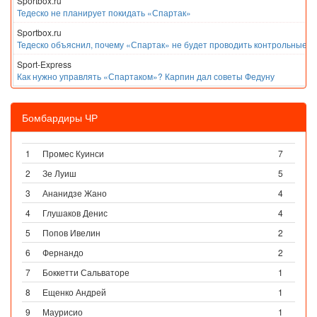
Sportbox.ru
Тедеско не планирует покидать «Спартак»
Sportbox.ru
Тедеско объяснил, почему «Спартак» не будет проводить контрольные м
Sport-Express
Как нужно управлять «Спартаком»? Карпин дал советы Федуну
Бомбардиры ЧР
1
Промес Куинси
7
2
Зе Луиш
5
3
Ананидзе Жано
4
4
Глушаков Денис
4
5
Попов Ивелин
2
6
Фернандо
2
7
Боккетти Сальваторе
1
8
Ещенко Андрей
1
9
Маурисио
1