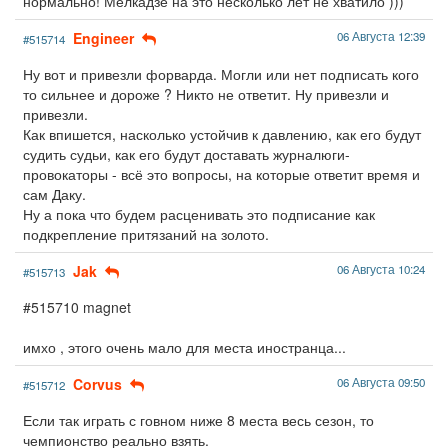
нормально! Мелкадзе на это несколько лет не хватило )))
Engineer
06 Августа 12:39
#515714
Ну вот и привезли форварда. Могли или нет подписать кого
то сильнее и дороже ? Никто не ответит. Ну привезли и
привезли.
Как впишется, насколько устойчив к давлению, как его будут
судить судьи, как его будут доставать журналюги-
провокаторы - всё это вопросы, на которые ответит время и
сам Даку.
Ну а пока что будем расценивать это подписание как
подкрепление притязаний на золото.
Jak
06 Августа 10:24
#515713
#515710 magnet
имхо , этого очень мало для места иностранца...
Corvus
06 Августа 09:50
#515712
Если так играть с говном ниже 8 места весь сезон, то
чемпионство реально взять.