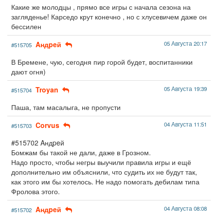
Какие же молодцы , прямо все игры с начала сезона на
загляденье! Карседо крут конечно , но с хлусевичем даже он
бессилен
Aндpeй
05 Августа 20:17
#515705
В Бремене, чую, сегодня пир горой будет, воспитанники
дают огня)
Troyan
05 Августа 19:39
#515704
Паша, там масалыга, не пропусти
Corvus
04 Августа 11:51
#515703
#515702 Aндpeй
Бомжам бы такой не дали, даже в Грозном.
Надо просто, чтобы негры выучили правила игры и ещё
дополнительно им объяснили, что судить их не будут так,
как этого им бы хотелось. Не надо помогать дебилам типа
Фролова этого.
Aндpeй
04 Августа 08:08
#515702