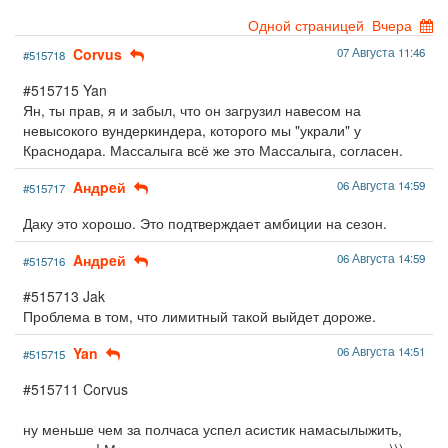
Одной страницей
Вчера
Corvus
07 Августа 11:46
#515718
#515715 Yan
Ян, ты прав, я и забыл, что он загрузил навесом на
невысокого вундеркиндера, которого мы "украли" у
Краснодара. Массалыга всё же это Массалыга, согласен.
Aндpeй
06 Августа 14:59
#515717
Даку это хорошо. Это подтверждает амбиции на сезон.
Aндpeй
06 Августа 14:59
#515716
#515713 Jak
Проблема в том, что лимитный такой выйдет дороже.
Yan
06 Августа 14:51
#515715
#515711 Corvus
ну меньше чем за полчаса успел асистик намасылыжить,