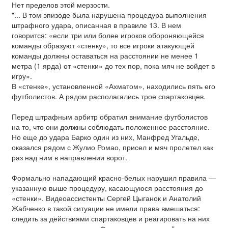
Нет пределов этой мерзости.
"... В том эпизоде была нарушена процедура выполнения
штрафного удара, описанная в правиле 13. В нем
говорится: «если три или более игроков обороняющейся
команды образуют «стенку», то все игроки атакующей
команды должны оставаться на расстоянии не менее 1
метра (1 ярда) от «стенки» до тех пор, пока мяч не войдет в
игру».
В «стенке», установленной «Ахматом», находились пять его
футболистов. А рядом располагались трое спартаковцев.
Перед штрафным арбитр обратил внимание футболистов
на то, что они должны соблюдать положенное расстояние.
Но еще до удара Барко один из них, Манфред Угальде,
оказался рядом с Жулио Ромао, присел и мяч пролетел как
раз над ним в направлении ворот.
Формально нападающий красно-белых нарушил правила —
указанную выше процедуру, касающуюся расстояния до
«стенки». Видеоассистенты Сергей Цыганок и Анатолий
Жабченко в такой ситуации не имели права вмешаться:
следить за действиями спартаковцев и реагировать на них