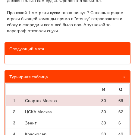
должен только сам судья. Фролов гол засчитал."
Про какой 1 метр эти куски гавна пишут ? Сплошь и рядом
игроки бьющей команды прямо в "стенку" встраиваются и
сбоку и спереди и всем всё было пох. А тут какой то
параграф откопали сцуки.
Следующий матч
Турнирная таблица
»
И
O
1
Спартак Москва
30
69
2
ЦСКА Москва
30
62
3
Зенит
30
61
4
Краснодар
30
49