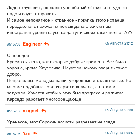
Ладно хлусевич , он давно уже сбитый лётчик...но туда же
надо и сауся отправить...
И самое непонятное и странное - покупка этого испанца
пареды,очень похоже на помыв денег...зачем нам
иностранец уровня сауся когда тут и своих таких полно...???
Engineer
05 Августа 23:12
#515708
С победой !
Красиво и легко, как в старые добрые времена. Все было
хорошо, кроме Хлусевича. Неужели некому впарить такое
добро.
Понравились молодые наши, уверенные и талантливые. Но
многие подобные тоже сверкали вначале, а потом и
затухали. Хочется чтобы у этих был прогресс и развитие.
Карседо работает многообещающе.
magnet
05 Августа 21:30
#515707
Хренассе, этот Сорокин ассисты разрезает не глядя.
Yan
05 Августа 20:25
#515706