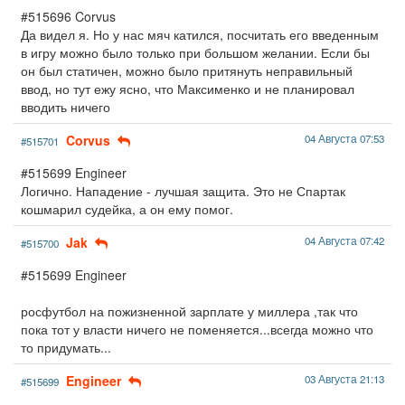
#515696 Corvus
Да видел я. Но у нас мяч катился, посчитать его введенным
в игру можно было только при большом желании. Если бы
он был статичен, можно было притянуть неправильный
ввод, но тут ежу ясно, что Максименко и не планировал
вводить ничего
Corvus
04 Августа 07:53
#515701
#515699 Engineer
Логично. Нападение - лучшая защита. Это не Спартак
кошмарил судейка, а он ему помог.
Jak
04 Августа 07:42
#515700
#515699 Engineer
росфутбол на пожизненной зарплате у миллера ,так что
пока тот у власти ничего не поменяется...всегда можно что
то придумать...
Engineer
03 Августа 21:13
#515699