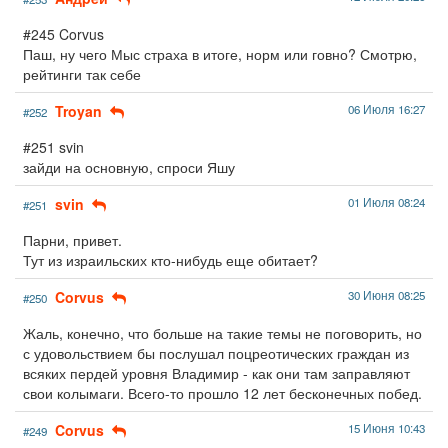
#245 Corvus
Паш, ну чего Мыс страха в итоге, норм или говно? Смотрю,
рейтинги так себе
Troyan
06 Июля 16:27
#252
#251 svin
зайди на основную, спроси Яшу
svin
01 Июля 08:24
#251
Парни, привет.
Тут из израильских кто-нибудь еще обитает?
Corvus
30 Июня 08:25
#250
Жаль, конечно, что больше на такие темы не поговорить, но
с удовольствием бы послушал поцреотических граждан из
всяких пердей уровня Владимир - как они там заправляют
свои колымаги. Всего-то прошло 12 лет бесконечных побед.
Corvus
15 Июня 10:43
#249