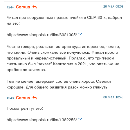
Corvus
26 Мая 08:09
#244
Читал про вооруженные правые ячейки в США 80-х, набрел
на это:
https://www.kinopoisk.ru/film/6021005/
Честно говоря, реальная история куда интереснее, чем то,
что сняли. Очень скомкано всё получилось. Финал просто
провальный и нереалистичный. Полагаю, что триггером
снять кино был "захват" Капитолия в 2021, что опять же не
прибавило качества.
Тем не менее, актерский состав очень хорош. Съемки
хорошие. Для общего развития разок можно глянуть.
Corvus
06 Мая 10:45
#243
Посмотрел тут это:
https://www.kinopoisk.ru/film/1382256/