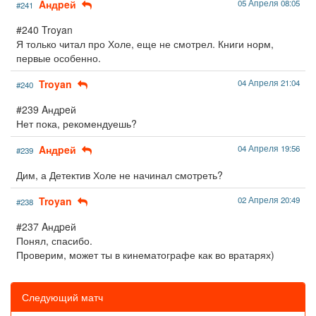
Aндpeй
05 Апреля 08:05
#241
#240 Troyan
Я только читал про Холе, еще не смотрел. Книги норм,
первые особенно.
Troyan
04 Апреля 21:04
#240
#239 Aндpeй
Нет пока, рекомендуешь?
Aндpeй
04 Апреля 19:56
#239
Дим, а Детектив Холе не начинал смотреть?
Troyan
02 Апреля 20:49
#238
#237 Aндpeй
Понял, спасибо.
Проверим, может ты в кинематографе как во вратарях)
Следующий матч