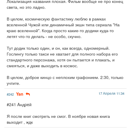
Локализация названия плохая. Фильм вообще не про конец
света, но это ладно.
В целом, космическую фантастику люблю в рамках
вселенной Чужой или динамичный экшн типа сериала "На
краю вселенной". Когда просто какие-то додики куда-то
летят что-то делать - не особо, скучно.
Тут додик только один, и он, как всегда, одномерный.
Гослингу только такси не хватает для полного набора его
стандартного персонажа, хотя он пытается и плакать, и
смеяться, и даже выходить в космос.
В целом, доброе кинцо с неплохим графонием. 2:30, только
учтите.
Yan
17 Апреля 11:34
#242
#241 Aндpeй
Я после книг смотреть не смог. В ноябре новая книга
выходит , ждк