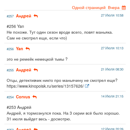
Одной страницей
Вчера
Aндpeй
27 Июля 10:58
#257
#256 Yan
Не похоже. Тут один сезон вроде всего, ловят маньяка.
Сам не смотрел еще, если что)
Yan
27 Июля 10:13
#256
это не ремейк немецкой тьмы ?
Aндpeй
21 Июля 08:30
#255
Отцы, детективчик никто про маньячину не смотрел еще?
https://www.kinopoisk.ru/series/13157626/
Corvus
14 Июля 21:15
#254
#253 Aндpeй
Андрей, я тормознулся пока. На 3 серии всё было хорошо.
31 июля выйдет весь - досмотрю.
Aндpeй
12 Июля 20:26
#253