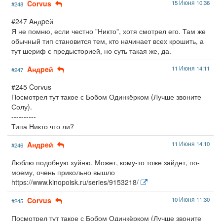
Corvus
15 Июня 10:36
#248
#247 Aндpeй
Я не помню, если честно "Никто", хотя смотрел его. Там же
обычный тип становится тем, кто начинает всех крошить, а
тут шериф с предысторией, но суть такая же, да.
Aндpeй
11 Июня 14:11
#247
#245 Corvus
Посмотрел тут такое с Бобом Одинкёрком (Лучше звоните
Солу).
----------
Типа Никто что ли?
Aндpeй
11 Июня 14:10
#246
Люблю подобную хуйню. Может, кому-то тоже зайдет, по-
моему, очень прикольно вышло
https://www.kinopoisk.ru/series/9153218/
Corvus
10 Июня 11:30
#245
Посмотрел тут такое с Бобом Одинкёрком (Лучше звоните