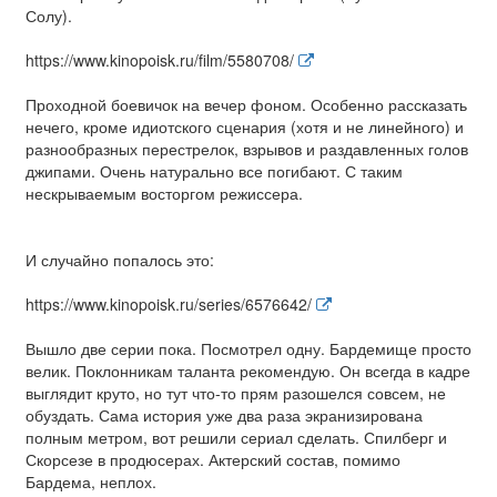
Солу).
https://www.kinopoisk.ru/film/5580708/
Проходной боевичок на вечер фоном. Особенно рассказать
нечего, кроме идиотского сценария (хотя и не линейного) и
разнообразных перестрелок, взрывов и раздавленных голов
джипами. Очень натурально все погибают. С таким
нескрываемым восторгом режиссера.
И случайно попалось это:
https://www.kinopoisk.ru/series/6576642/
Вышло две серии пока. Посмотрел одну. Бардемище просто
велик. Поклонникам таланта рекомендую. Он всегда в кадре
выглядит круто, но тут что-то прям разошелся совсем, не
обуздать. Сама история уже два раза экранизирована
полным метром, вот решили сериал сделать. Спилберг и
Скорсезе в продюсерах. Актерский состав, помимо
Бардема, неплох.