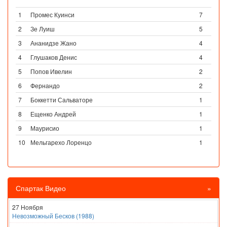
1
Промес Куинси
7
2
Зе Луиш
5
3
Ананидзе Жано
4
4
Глушаков Денис
4
5
Попов Ивелин
2
6
Фернандо
2
7
Боккетти Сальваторе
1
8
Ещенко Андрей
1
9
Маурисио
1
10
Мельгарехо Лоренцо
1
Спартак Видео
»
27 Ноября
Невозможный Бесков (1988)