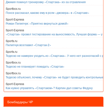
Джикия покинул тренировку «Спартака» из-за отравления
Sportbox.ru
Понсе рассказал, каково ему в роли «джокера» в «Спартаке»
Sport-Express
Роман Пилипчук: «Приятно вернуться домой»
Sport-Express
«Спартак» провел тестирование на выносливость. Лучшая форма — у Е
Sports.ru
Пилипчук возглавил «Спартак-2»
Sports.ru
Тедеско не намерен уходить из «Спартака». У него нет разногласий с ру
Sportbox.ru
Тедеско не планирует покидать «Спартак»
Sportbox.ru
Тедеско объяснил, почему «Спартак» не будет проводить контрольные м
Sport-Express
Как нужно управлять «Спартаком»? Карпин дал советы Федуну
Бомбардиры ЧР