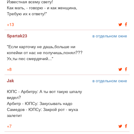
Известная всему свету!
Как мать, - говорю - и как женщина,
Требую их к ответу!"
+
13
Spartak23
в отдельном окне
"Если карточку не дашь,больше ни
копейки от нас не получишь,понял???
Ух,ты пес смердячий..."
+
8
Jak
в отдельном окне
ЮПС - Арбитру: А ты вот такую шпалу
видел?
Арбитр - ЮПСу: Закусывать надо
Самедов - ЮПСу: Закрой рот - муха
залетит
+
7