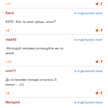
+
11
Kach
в отдельном окне
ЮПС: Фиг ты мне трёшь, конь!?
+
9
vlad45
в отдельном окне
-Молодой человек,потанцуйте же со
мной
+
10
torn77
в отдельном окне
До остановки поезда осталось 5
минут.....(с)
+
9
Navigare
в отдельном окне