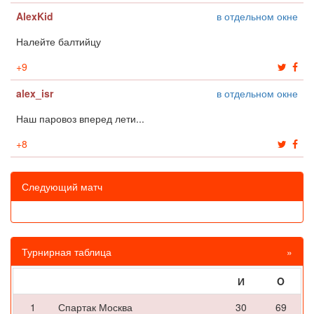
AlexKid
в отдельном окне
Налейте балтийцу
+
9
alex_isr
в отдельном окне
Наш паровоз вперед лети...
+
8
Следующий матч
Турнирная таблица
»
И
O
1
Спартак Москва
30
69