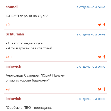
council
в отдельном окне
ЮПС:"Я первый на ОуКБ"
+
9
Schturman
в отдельном окне
- Я в костюме,галстуке.
- А ты в трусах без хлястика!
+
10
imhovich
в отдельном окне
Александр Самедов: "Юрий Палычу
очки,как корове башмачки"
+
9
imhovich
в отдельном окне
"Сербские ПВО - военщина,