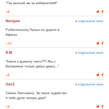
"Так выпьим жи за кибирнетикИ"
+
8
Navigare
в отдельном окне
Fuckелоносец Палыч по дороге в
Афины.
+
10
B.M.
в отдельном окне
"Какое к дьяволу танго?!!! Мы с
Валериком только джагу-джагу..."
+
8
GanZ
в отдельном окне
Сёмин Лапочкину: За такое судейство
я тебе дулю теперь дам!!
+
9