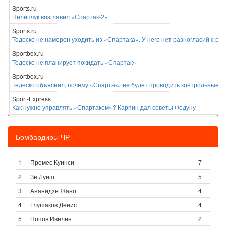
Sports.ru
Пилипчук возглавил «Спартак-2»
Sports.ru
Тедеско не намерен уходить из «Спартака». У него нет разногласий с ру
Sportbox.ru
Тедеско не планирует покидать «Спартак»
Sportbox.ru
Тедеско объяснил, почему «Спартак» не будет проводить контрольные м
Sport-Express
Как нужно управлять «Спартаком»? Карпин дал советы Федуну
Бомбардиры ЧР
1
Промес Куинси
7
2
Зе Луиш
5
3
Ананидзе Жано
4
4
Глушаков Денис
4
5
Попов Ивелин
2