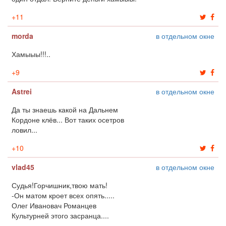
+
11
morda
в отдельном окне
Хамыыы!!!..
+
9
Astrei
в отдельном окне
Да ты знаешь какой на Дальнем
Кордоне клёв... Вот таких осетров
ловил...
+
10
vlad45
в отдельном окне
Судья!Горчишник,твою мать!
-Он матом кроет всех опять.....
Олег Ивановач Романцев
Культурней этого засранца....