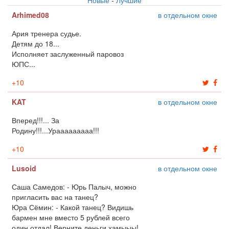
Arhimed08
в отдельном окне
Ария тренера судье.
Детям до 18...
Исполняет заслуженный паровоз
ЮПС...
+
10
KAT
в отдельном окне
Вперед!!!... За
Родину!!!...Урааааааааа!!!
+
10
Lusoid
в отдельном окне
Саша Самедов: - Юрь Палыч, можно
пригласить вас на танец?
Юра Сёмин: - Какой танец? Видишь
бармен мне вместо 5 рублей всего
один отдал! Верните деньги хамыыы!