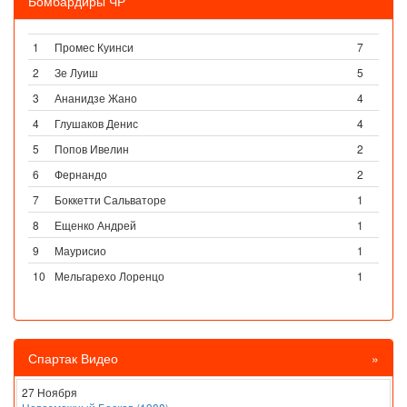
Бомбардиры ЧР
1
Промес Куинси
7
2
Зе Луиш
5
3
Ананидзе Жано
4
4
Глушаков Денис
4
5
Попов Ивелин
2
6
Фернандо
2
7
Боккетти Сальваторе
1
8
Ещенко Андрей
1
9
Маурисио
1
10
Мельгарехо Лоренцо
1
Спартак Видео
»
27 Ноября