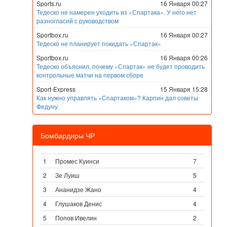
Sports.ru
16 Января 00:27
Тедеско не намерен уходить из «Спартака». У него нет
разногласий с руководством
Sportbox.ru
16 Января 00:27
Тедеско не планирует покидать «Спартак»
Sportbox.ru
16 Января 00:26
Тедеско объяснил, почему «Спартак» не будет проводить
контрольные матчи на первом сборе
Sport-Express
15 Января 15:28
Как нужно управлять «Спартаком»? Карпин дал советы
Федуну
Бомбардиры ЧР
1
Промес Куинси
7
2
Зе Луиш
5
3
Ананидзе Жано
4
4
Глушаков Денис
4
5
Попов Ивелин
2