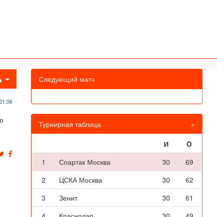
Следующий матч
21:06
ло
Турнирная таблица
»
И
O
1
Спартак Москва
30
69
2
ЦСКА Москва
30
62
3
Зенит
30
61
4
Краснодар
30
49