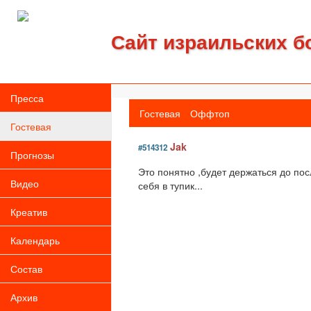
Сайт израильских б
Пресса
Гостевая
Оффтоп
Гостевая
Jak
#514312
Прогнозы
Это понятно ,будет держаться до пос
Видео
себя в тупик...
Креатив
Календарь
Состав
Архив