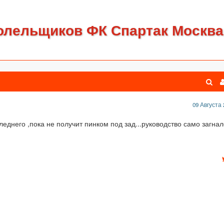
олельщиков ФК Спартак Москва
09 Августа 
леднего ,пока не получит пинком под зад...руководство само загна