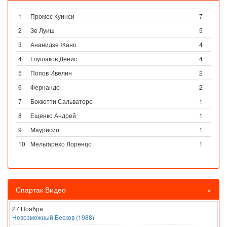
1
Промес Куинси
7
2
Зе Луиш
5
3
Ананидзе Жано
4
4
Глушаков Денис
4
5
Попов Ивелин
2
6
Фернандо
2
7
Боккетти Сальваторе
1
8
Ещенко Андрей
1
9
Маурисио
1
10
Мельгарехо Лоренцо
1
Спартак Видео
»
27 Ноября
Невозможный Бесков (1988)