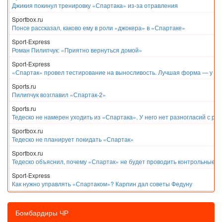
Джикия покинул тренировку «Спартака» из-за отравления
Sportbox.ru
Понсе рассказал, каково ему в роли «джокера» в «Спартаке»
Sport-Express
Роман Пилипчук: «Приятно вернуться домой»
Sport-Express
«Спартак» провел тестирование на выносливость. Лучшая форма — у Е
Sports.ru
Пилипчук возглавил «Спартак-2»
Sports.ru
Тедеско не намерен уходить из «Спартака». У него нет разногласий с ру
Sportbox.ru
Тедеско не планирует покидать «Спартак»
Sportbox.ru
Тедеско объяснил, почему «Спартак» не будет проводить контрольные м
Sport-Express
Как нужно управлять «Спартаком»? Карпин дал советы Федуну
Бомбардиры ЧР