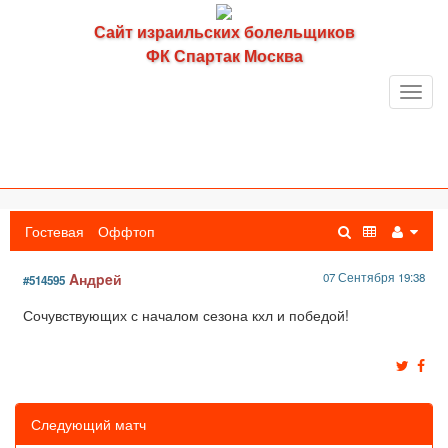
Сайт израильских болельщиков
ФК Спартак Москва
Toggl
navig
Гостевая
Оффтоп
Aндpeй
07 Сентября 19:38
#514595
Сочувствующих с началом сезона кхл и победой!
Следующий матч