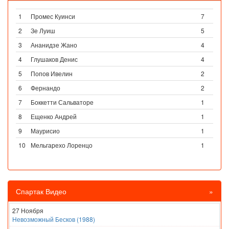
1
Промес Куинси
7
2
Зе Луиш
5
3
Ананидзе Жано
4
4
Глушаков Денис
4
5
Попов Ивелин
2
6
Фернандо
2
7
Боккетти Сальваторе
1
8
Ещенко Андрей
1
9
Маурисио
1
10
Мельгарехо Лоренцо
1
Спартак Видео
»
27 Ноября
Невозможный Бесков (1988)