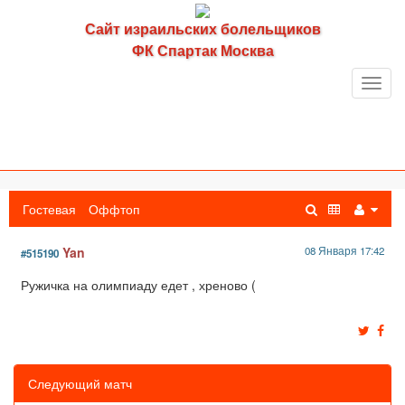
Сайт израильских болельщиков
ФК Спартак Москва
Toggl
navig
Гостевая
Оффтоп
Yan
08 Января 17:42
#515190
Ружичка на олимпиаду едет , хреново (
Следующий матч