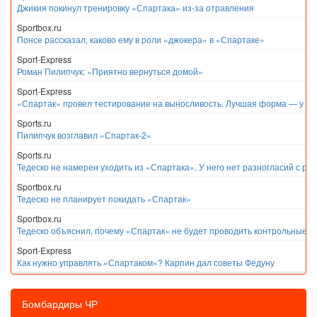
Джикия покинул тренировку «Спартака» из-за отравления
Sportbox.ru
Понсе рассказал, каково ему в роли «джокера» в «Спартаке»
Sport-Express
Роман Пилипчук: «Приятно вернуться домой»
Sport-Express
«Спартак» провел тестирование на выносливость. Лучшая форма — у Е
Sports.ru
Пилипчук возглавил «Спартак-2»
Sports.ru
Тедеско не намерен уходить из «Спартака». У него нет разногласий с ру
Sportbox.ru
Тедеско не планирует покидать «Спартак»
Sportbox.ru
Тедеско объяснил, почему «Спартак» не будет проводить контрольные м
Sport-Express
Как нужно управлять «Спартаком»? Карпин дал советы Федуну
Бомбардиры ЧР