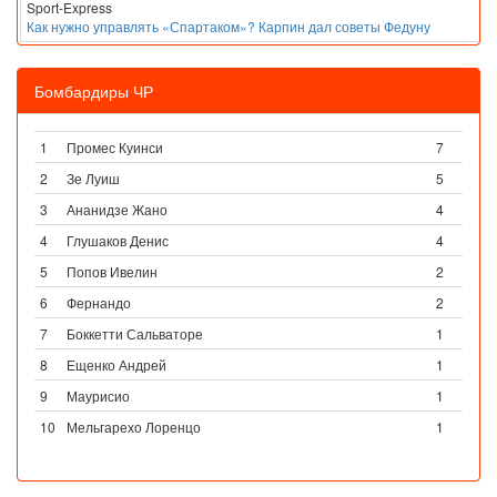
Sport-Express
Как нужно управлять «Спартаком»? Карпин дал советы Федуну
Бомбардиры ЧР
1
Промес Куинси
7
2
Зе Луиш
5
3
Ананидзе Жано
4
4
Глушаков Денис
4
5
Попов Ивелин
2
6
Фернандо
2
7
Боккетти Сальваторе
1
8
Ещенко Андрей
1
9
Маурисио
1
10
Мельгарехо Лоренцо
1