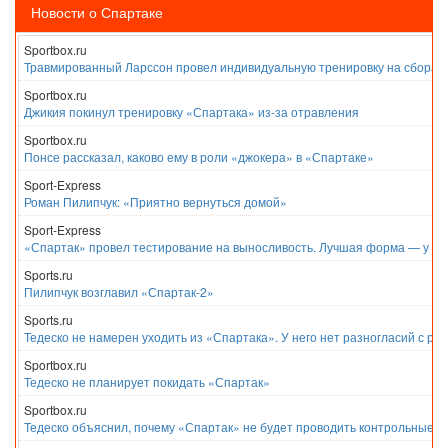
Новости о Спартаке
Sportbox.ru
Травмированный Ларссон провел индивидуальную тренировку на сборах
Sportbox.ru
Джикия покинул тренировку «Спартака» из-за отравления
Sportbox.ru
Понсе рассказал, каково ему в роли «джокера» в «Спартаке»
Sport-Express
Роман Пилипчук: «Приятно вернуться домой»
Sport-Express
«Спартак» провел тестирование на выносливость. Лучшая форма — у Е
Sports.ru
Пилипчук возглавил «Спартак-2»
Sports.ru
Тедеско не намерен уходить из «Спартака». У него нет разногласий с ру
Sportbox.ru
Тедеско не планирует покидать «Спартак»
Sportbox.ru
Тедеско объяснил, почему «Спартак» не будет проводить контрольные м