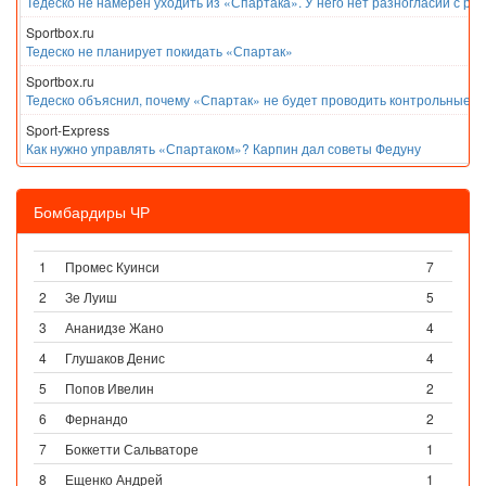
Тедеско не намерен уходить из «Спартака». У него нет разногласий с ру
Sportbox.ru
Тедеско не планирует покидать «Спартак»
Sportbox.ru
Тедеско объяснил, почему «Спартак» не будет проводить контрольные м
Sport-Express
Как нужно управлять «Спартаком»? Карпин дал советы Федуну
Бомбардиры ЧР
1
Промес Куинси
7
2
Зе Луиш
5
3
Ананидзе Жано
4
4
Глушаков Денис
4
5
Попов Ивелин
2
6
Фернандо
2
7
Боккетти Сальваторе
1
8
Ещенко Андрей
1