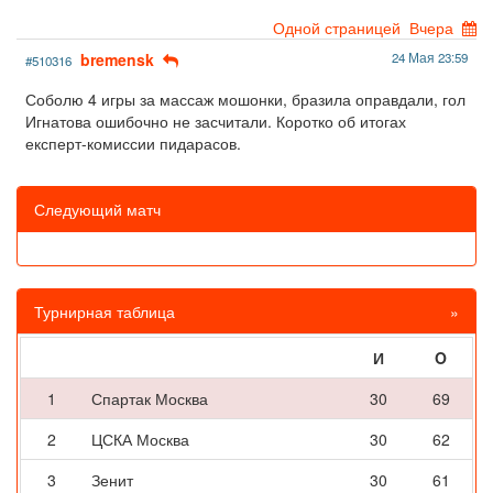
Одной страницей
Вчера
bremensk
24 Мая 23:59
#510316
Соболю 4 игры за массаж мошонки, бразила оправдали, гол
Игнатова ошибочно не засчитали. Коротко об итогах
експерт-комиссии пидарасов.
Следующий матч
Турнирная таблица
»
И
O
1
Спартак Москва
30
69
2
ЦСКА Москва
30
62
3
Зенит
30
61