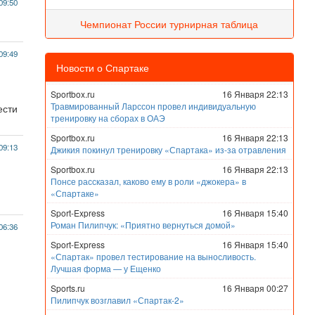
09:50
Чемпионат России турнирная таблица
09:49
Новости о Спартаке
Sportbox.ru
16 Января 22:13
Травмированный Ларссон провел индивидуальную
ести
тренировку на сборах в ОАЭ
Sportbox.ru
16 Января 22:13
09:13
Джикия покинул тренировку «Спартака» из-за отравления
Sportbox.ru
16 Января 22:13
Понсе рассказал, каково ему в роли «джокера» в
«Спартаке»
Sport-Express
16 Января 15:40
Роман Пилипчук: «Приятно вернуться домой»
06:36
Sport-Express
16 Января 15:40
«Спартак» провел тестирование на выносливость.
Лучшая форма — у Ещенко
Sports.ru
16 Января 00:27
Пилипчук возглавил «Спартак-2»