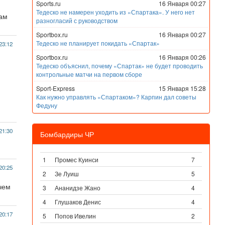
Sports.ru
16 Января 00:27
Тедеско не намерен уходить из «Спартака». У него нет
нам
разногласий с руководством
Sportbox.ru
16 Января 00:27
Тедеско не планирует покидать «Спартак»
23:12
Sportbox.ru
16 Января 00:26
Тедеско объяснил, почему «Спартак» не будет проводить
контрольные матчи на первом сборе
Sport-Express
15 Января 15:28
Как нужно управлять «Спартаком»? Карпин дал советы
Федуну
21:30
Бомбардиры ЧР
1
Промес Куинси
7
20:25
2
Зе Луиш
5
ичем
3
Ананидзе Жано
4
4
Глушаков Денис
4
20:17
5
Попов Ивелин
2