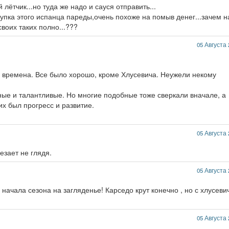
 лётчик...но туда же надо и сауся отправить...
купка этого испанца пареды,очень похоже на помыв денег...зачем 
своих таких полно...???
05 Августа 
ые времена. Все было хорошо, кроме Хлусевича. Неужели некому
ые и талантливые. Но многие подобные тоже сверкали вначале, а
их был прогресс и развитие.
05 Августа 
езает не глядя.
05 Августа 
 начала сезона на загляденье! Карседо крут конечно , но с хлусев
05 Августа 