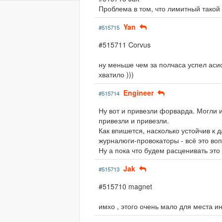
Проблема в том, что лимитный такой
Yan
#515715
#515711 Corvus
ну меньше чем за полчаса успел аси
хватило )))
Engineer
#515714
Ну вот и привезли форварда. Могли и
привезли и привезли.
Как впишется, насколько устойчив к д
журналюги-провокаторы - всё это воп
Ну а пока что будем расценивать это
Jak
#515713
#515710 magnet
имхо , этого очень мало для места ин