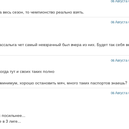
06 Августа 
а весь сезон, то чемпионство реально взять.
06 Августа 
салыга чет самый невзрачный был вчера из них. Будет так себя в
06 Августа 
огда тут и своих таких полно
 минимум, хорошо остановить мяч, много таких паспортов знаешь?
06 Августа 
 посильнее...
в 3 лиге...