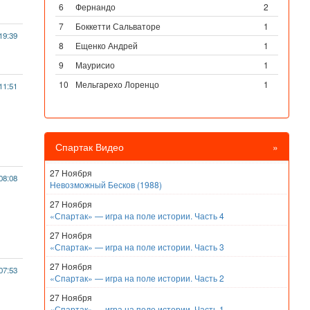
6
Фернандо
2
7
Боккетти Сальваторе
1
19:39
8
Ещенко Андрей
1
9
Маурисио
1
10
Мельгарехо Лоренцо
1
11:51
Спартак Видео
»
27 Ноября
08:08
Невозможный Бесков (1988)
27 Ноября
«Спартак» — игра на поле истории. Часть 4
27 Ноября
«Спартак» — игра на поле истории. Часть 3
27 Ноября
07:53
«Спартак» — игра на поле истории. Часть 2
27 Ноября
«Спартак» — игра на поле истории. Часть 1