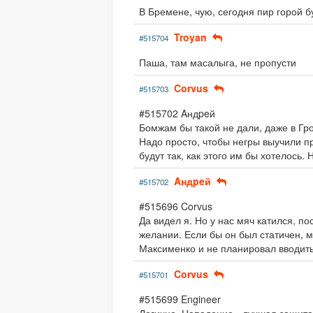
В Бремене, чую, сегодня пир горой б
Troyan
#515704
Паша, там масалыга, не пропусти
Corvus
#515703
#515702 Aндpeй
Бомжам бы такой не дали, даже в Гр
Надо просто, чтобы негры выучили п
будут так, как этого им бы хотелось.
Aндpeй
#515702
#515696 Corvus
Да видел я. Но у нас мяч катился, п
желании. Если бы он был статичен, м
Максименко и не планировал вводить
Corvus
#515701
#515699 Engineer