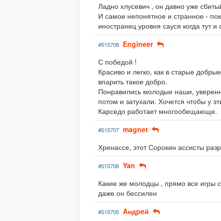
Ладно хлусевич , он давно уже сбитый
И самое непонятное и странное - по
иностранец уровня сауся когда тут и 
Engineer
#515708
С победой !
Красиво и легко, как в старые добр
впарить такое добро.
Понравились молодые наши, уверенн
потом и затухали. Хочется чтобы у эт
Карседо работает многообещающе.
magnet
#515707
Хренассе, этот Сорокин ассисты разр
Yan
#515706
Какие же молодцы , прямо все игры с
даже он бессилен
Aндpeй
#515705