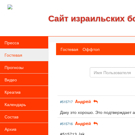
Сайт израильских б
Пресса
Гостевая
Оффтоп
Гостевая
Прогнозы
Имя
пользователя
Видео
Креатив
Aндpeй
#515717
Календарь
Даку это хорошо. Это подтверждает 
Состав
Aндpeй
#515716
Архив
#515713 Jak