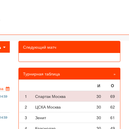
Следующий матч
Турнирная таблица
»
И
O
ра
1
Спартак Москва
30
69
14:59
2
ЦСКА Москва
30
62
3
Зенит
30
61
14:59
4
Краснодар
30
49