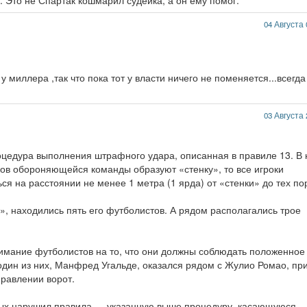
. Это не Спартак кошмарил судейка, а он ему помог.
04 Августа 
 миллера ,так что пока тот у власти ничего не поменяется...всегда
03 Августа 
роцедура выполнения штрафного удара, описанная в правиле 13. В
оков обороняющейся команды образуют «стенку», то все игроки
я на расстоянии не менее 1 метра (1 ярда) от «стенки» до тех по
», находились пять его футболистов. А рядом располагались трое
мание футболистов на то, что они должны соблюдать положенное
один из них, Манфред Угальде, оказался рядом с Жулио Ромао, пр
правлении ворот.
х нарушил правила — указанную выше процедуру, касающуюся