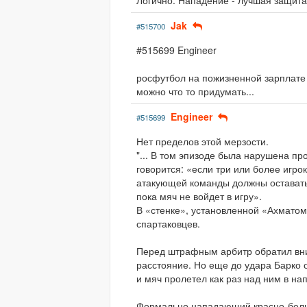
Логично. Нападение - лучшая защита
Jak
#515700
#515699 Engineer
росфутбол на пожизненной зарплате у
можно что то придумать...
Engineer
#515699
Нет пределов этой мерзости.
"... В том эпизоде была нарушена п
говорится: «если три или более игр
атакующей команды должны оставатьс
пока мяч не войдет в игру».
В «стенке», установленной «Ахматом
спартаковцев.
Перед штрафным арбитр обратил вни
расстояние. Но еще до удара Барко 
и мяч пролетел как раз над ним в на
Формально нападающий красно-белы