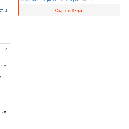
Спартак Видео
07:42
21:13
 нем
р,
исел