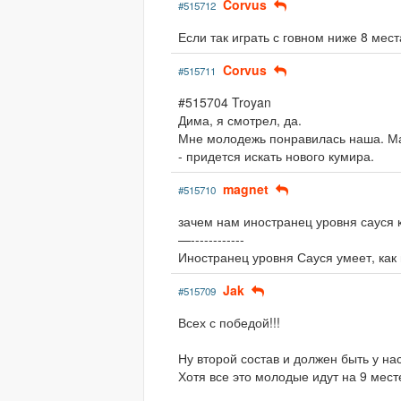
Corvus
#515712
Если так играть с говном ниже 8 мест
Corvus
#515711
#515704 Troyan
Дима, я смотрел, да.
Мне молодежь понравилась наша. Мас
- придется искать нового кумира.
magnet
#515710
зачем нам иностранец уровня сауся к
—------------
Иностранец уровня Сауся умеет, как
Jak
#515709
Всех с победой!!!
Ну второй состав и должен быть у нас
Хотя все это молодые идут на 9 месте 