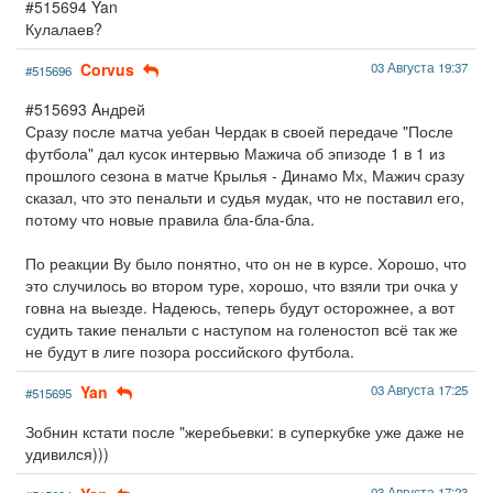
#515694 Yan
Кулалаев?
Corvus
03 Августа 19:37
#515696
#515693 Aндpeй
Сразу после матча уебан Чердак в своей передаче "После
футбола" дал кусок интервью Мажича об эпизоде 1 в 1 из
прошлого сезона в матче Крылья - Динамо Мх, Мажич сразу
сказал, что это пенальти и судья мудак, что не поставил его,
потому что новые правила бла-бла-бла.
По реакции Ву было понятно, что он не в курсе. Хорошо, что
это случилось во втором туре, хорошо, что взяли три очка у
говна на выезде. Надеюсь, теперь будут осторожнее, а вот
судить такие пенальти с наступом на голеностоп всё так же
не будут в лиге позора российского футбола.
Yan
03 Августа 17:25
#515695
Зобнин кстати после "жеребьевки: в суперкубке уже даже не
удивился)))
03 Августа 17:23