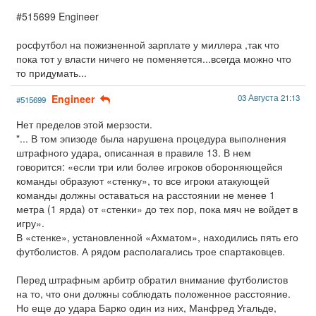
#515699 Engineer
росфутбол на пожизненной зарплате у миллера ,так что
пока тот у власти ничего не поменяется...всегда можно что
то придумать...
Engineer
03 Августа 21:13
#515699
Нет пределов этой мерзости.
"... В том эпизоде была нарушена процедура выполнения
штрафного удара, описанная в правиле 13. В нем
говорится: «если три или более игроков обороняющейся
команды образуют «стенку», то все игроки атакующей
команды должны оставаться на расстоянии не менее 1
метра (1 ярда) от «стенки» до тех пор, пока мяч не войдет в
игру».
В «стенке», установленной «Ахматом», находились пять его
футболистов. А рядом располагались трое спартаковцев.
Перед штрафным арбитр обратил внимание футболистов
на то, что они должны соблюдать положенное расстояние.
Но еще до удара Барко один из них, Манфред Угальде,