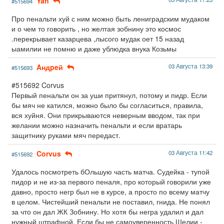
Yan
#515694
Про пенальти хуй с ним можно быть лениградским мудаком
и о чем то говорить , но желтая зобнину это космос
.перекрывает казарцева ,лысого мудак оет 15 назад
ыамилии не помню и даже ублюдка внука Козьмы
Aндpeй
03 Августа 13:39
#515693
#515692 Corvus
Первый пенальти он за уши притянул, потому и пидр. Если
бы мяч не катился, можно было бы согласиться, правила,
вся хуйня. Они прикрываются неверным вводом, так при
желании можно назначить пенальти и если вратарь
защитнику руками мяч передаст.
Corvus
03 Августа 11:42
#515692
Удалось посмотреть бОльшую часть матча. Судейка - тупой
пидор и не из-за первого пеналя, про который говорили уже
давно, просто негр был не в курсе, а просто по всему матчу
в целом. Чистейший пенальти не поставил, гнида. Не понял
за что он дал ЖК Зобнину. Но хотя бы негра удалил и дал
нужный штрафной. Если бы не самоуверенность Шелии -