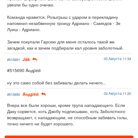
увезли бы одно очечко.
Команда нравится. Розыгрыш с ударом в перекладину
напомнил незабвенную троицу Адриано - Самедов - Зе
Луиш - Адриано.
Зачем покупали Гарсию для меня осталось такой же
загадкой, как и зачем подбирали кал уровня заболотный.
Jak
03 Августа 11:34
#515691
#515690 Aндpeй
ну это само собой без забивалы делать нечего...
Aндpeй
03 Августа 11:20
#515690
Вчера все были хороши, кроме трупа нападающего. Если
Даку сорвется, хоть Дзюбу подписываю, хоть Заболотного
возвращают, с нападающим, не способным забивать голы,
точно ничего не будет хорошего.