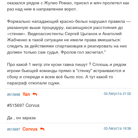
оказался рядом с Жулио Ромао, присел и мяч пролетел как
раз над ним в направлении ворот.
Формально нападающий красно-белых нарушил правила —
указанную выше процедуру, касающуюся расстояния до
«стенки». Видеоассистенты Сергей Цыганок и Анатолий
Жабченко в такой ситуации не имели права вмешаться:
следить за действиями спартаковцев и реагировать на них
должен только сам судья. Фролов гол засчитал."
Про какой 1 метр эти куски гавна пишут ? Сплошь и рядом
игроки бьющей команды прямо в "стенку" встраиваются и
сбоку и спереди и всем всё было пох. А тут какой то
параграф откопали сцуки.
Yan
03 Августа 21:02
#515698
#515697 Corvus
Да , он зараза
Corvus
03 Августа 19:38
#515697