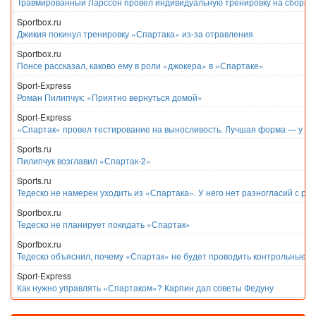
Травмированный Ларссон провел индивидуальную тренировку на сборах
Sportbox.ru
Джикия покинул тренировку «Спартака» из-за отравления
Sportbox.ru
Понсе рассказал, каково ему в роли «джокера» в «Спартаке»
Sport-Express
Роман Пилипчук: «Приятно вернуться домой»
Sport-Express
«Спартак» провел тестирование на выносливость. Лучшая форма — у Е
Sports.ru
Пилипчук возглавил «Спартак-2»
Sports.ru
Тедеско не намерен уходить из «Спартака». У него нет разногласий с ру
Sportbox.ru
Тедеско не планирует покидать «Спартак»
Sportbox.ru
Тедеско объяснил, почему «Спартак» не будет проводить контрольные м
Sport-Express
Как нужно управлять «Спартаком»? Карпин дал советы Федуну