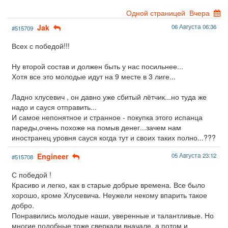
Одной страницей
Вчера
Jak
06 Августа 06:36
#515709
Всех с победой!!!
Ну второй состав и должен быть у нас посильнее...
Хотя все это молодые идут на 9 месте в 3 лиге...
Ладно хлусевич , он давно уже сбитый лётчик...но туда же
надо и сауся отправить...
И самое непонятное и странное - покупка этого испанца
пареды,очень похоже на помыв денег...зачем нам
иностранец уровня сауся когда тут и своих таких полно...???
Engineer
05 Августа 23:12
#515708
С победой !
Красиво и легко, как в старые добрые времена. Все было
хорошо, кроме Хлусевича. Неужели некому впарить такое
добро.
Понравились молодые наши, уверенные и талантливые. Но
многие подобные тоже сверкали вначале, а потом и