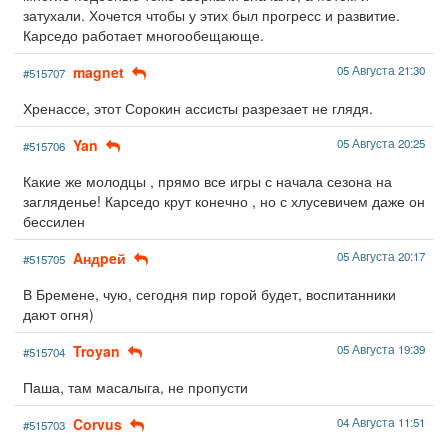
затухали. Хочется чтобы у этих был прогресс и развитие.
Карседо работает многообещающе.
magnet
05 Августа 21:30
#515707
Хренассе, этот Сорокин ассисты разрезает не глядя.
Yan
05 Августа 20:25
#515706
Какие же молодцы , прямо все игры с начала сезона на
загляденье! Карседо крут конечно , но с хлусевичем даже он
бессилен
Aндpeй
05 Августа 20:17
#515705
В Бремене, чую, сегодня пир горой будет, воспитанники
дают огня)
Troyan
05 Августа 19:39
#515704
Паша, там масалыга, не пропусти
Corvus
04 Августа 11:51
#515703