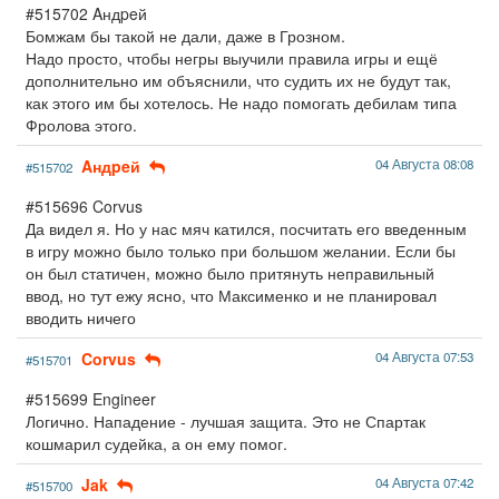
#515702 Aндpeй
Бомжам бы такой не дали, даже в Грозном.
Надо просто, чтобы негры выучили правила игры и ещё
дополнительно им объяснили, что судить их не будут так,
как этого им бы хотелось. Не надо помогать дебилам типа
Фролова этого.
Aндpeй
04 Августа 08:08
#515702
#515696 Corvus
Да видел я. Но у нас мяч катился, посчитать его введенным
в игру можно было только при большом желании. Если бы
он был статичен, можно было притянуть неправильный
ввод, но тут ежу ясно, что Максименко и не планировал
вводить ничего
Corvus
04 Августа 07:53
#515701
#515699 Engineer
Логично. Нападение - лучшая защита. Это не Спартак
кошмарил судейка, а он ему помог.
Jak
04 Августа 07:42
#515700