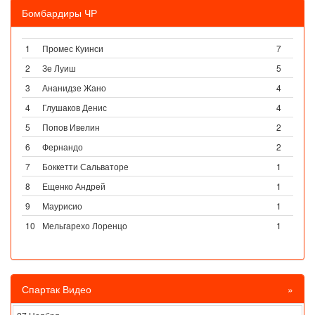
Бомбардиры ЧР
1
Промес Куинси
7
2
Зе Луиш
5
3
Ананидзе Жано
4
4
Глушаков Денис
4
5
Попов Ивелин
2
6
Фернандо
2
7
Боккетти Сальваторе
1
8
Ещенко Андрей
1
9
Маурисио
1
10
Мельгарехо Лоренцо
1
Спартак Видео
»