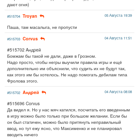
дают огня)
Troyan
05 Августа 19:39
#515704
Паша, там масалыга, не пропусти
Corvus
04 Августа 11:51
#515703
#515702 Aндpeй
Бомжам бы такой не дали, даже в Грозном.
Надо просто, чтобы негры выучили правила игры и ещё
дополнительно им объяснили, что судить их не будут так,
как этого им бы хотелось. Не надо помогать дебилам типа
Фролова этого.
Aндpeй
04 Августа 08:08
#515702
#515696 Corvus
Да видел я. Но у нас мяч катился, посчитать его введенным
в игру можно было только при большом желании. Если бы
он был статичен, можно было притянуть неправильный
ввод, но тут ежу ясно, что Максименко и не планировал
вводить ничего