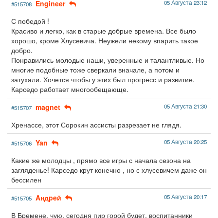
Engineer
05 Августа 23:12
#515708
С победой !
Красиво и легко, как в старые добрые времена. Все было
хорошо, кроме Хлусевича. Неужели некому впарить такое
добро.
Понравились молодые наши, уверенные и талантливые. Но
многие подобные тоже сверкали вначале, а потом и
затухали. Хочется чтобы у этих был прогресс и развитие.
Карседо работает многообещающе.
magnet
05 Августа 21:30
#515707
Хренассе, этот Сорокин ассисты разрезает не глядя.
Yan
05 Августа 20:25
#515706
Какие же молодцы , прямо все игры с начала сезона на
загляденье! Карседо крут конечно , но с хлусевичем даже он
бессилен
Aндpeй
05 Августа 20:17
#515705
В Бремене, чую, сегодня пир горой будет, воспитанники