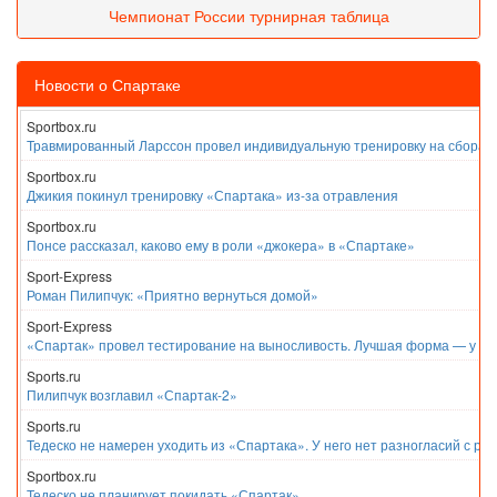
Чемпионат России турнирная таблица
Новости о Спартаке
Sportbox.ru
Травмированный Ларссон провел индивидуальную тренировку на сборах
Sportbox.ru
Джикия покинул тренировку «Спартака» из-за отравления
Sportbox.ru
Понсе рассказал, каково ему в роли «джокера» в «Спартаке»
Sport-Express
Роман Пилипчук: «Приятно вернуться домой»
Sport-Express
«Спартак» провел тестирование на выносливость. Лучшая форма — у Е
Sports.ru
Пилипчук возглавил «Спартак-2»
Sports.ru
Тедеско не намерен уходить из «Спартака». У него нет разногласий с ру
Sportbox.ru
Тедеско не планирует покидать «Спартак»