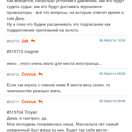
Как впишется, насколько устойчив к давлению, как его будут
судить судьи, как его будут доставать журналюги-
провокаторы - всё это вопросы, на которые ответит время и
сам Даку.
Ну а пока что будем расценивать это подписание как
подкрепление притязаний на золото.
Jak
06 Августа 10:24
#515713
#515710 magnet
имхо , этого очень мало для места иностранца...
Corvus
06 Августа 09:50
#515712
Если так играть с говном ниже 8 места весь сезон, то
чемпионство реально взять.
Corvus
06 Августа 09:49
#515711
#515704 Troyan
Дима, я смотрел, да.
Мне молодежь понравилась наша. Массалыга чет самый
невзрачный был вчера из них. Будет так себя вести -