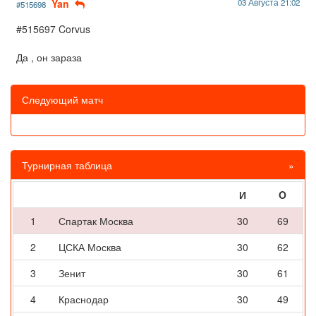
Yan
03 Августа 21:02
#515698
#515697 Corvus
Да , он зараза
Следующий матч
Турнирная таблица
»
И
O
1
Спартак Москва
30
69
2
ЦСКА Москва
30
62
3
Зенит
30
61
4
Краснодар
30
49