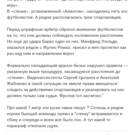
игру».
В «стенке», установленной «Ахматом», находились пять его
футболистов. А рядом располагались трое спартаковцев.
Перед штрафным арбитр обратил внимание футболистов
на то, что они должны соблюдать положенное расстояние.
Но еще до удара Барко один из них, Манфред Угальде,
оказался рядом с Жулио Ромао, присел и мяч пролетел как
раз над ним в направлении ворот.
Формально нападающий красно-белых нарушил правила —
указанную выше процедуру, касающуюся расстояния до
«стенки». Видеоассистенты Сергей Цыганок и Анатолий
Жабченко в такой ситуации не имели права вмешаться:
следить за действиями спартаковцев и реагировать на них
должен только сам судья. Фролов гол засчитал."
Про какой 1 метр эти куски гавна пишут ? Сплошь и рядом
игроки бьющей команды прямо в "стенку" встраиваются и
сбоку и спереди и всем всё было пох. А тут какой то
параграф откопали сцуки.