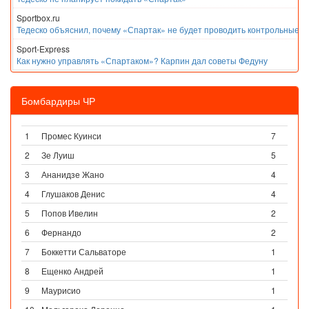
Sportbox.ru
Тедеско объяснил, почему «Спартак» не будет проводить контрольные м
Sport-Express
Как нужно управлять «Спартаком»? Карпин дал советы Федуну
Бомбардиры ЧР
1
Промес Куинси
7
2
Зе Луиш
5
3
Ананидзе Жано
4
4
Глушаков Денис
4
5
Попов Ивелин
2
6
Фернандо
2
7
Боккетти Сальваторе
1
8
Ещенко Андрей
1
9
Маурисио
1