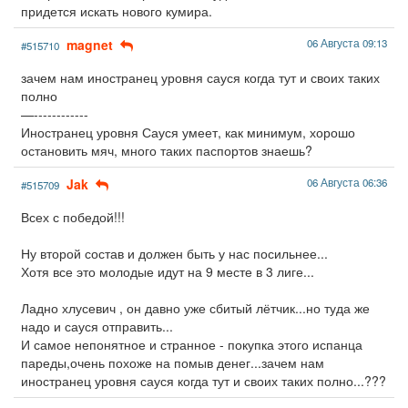
придется искать нового кумира.
magnet
06 Августа 09:13
#515710
зачем нам иностранец уровня сауся когда тут и своих таких
полно
—------------
Иностранец уровня Сауся умеет, как минимум, хорошо
остановить мяч, много таких паспортов знаешь?
Jak
06 Августа 06:36
#515709
Всех с победой!!!
Ну второй состав и должен быть у нас посильнее...
Хотя все это молодые идут на 9 месте в 3 лиге...
Ладно хлусевич , он давно уже сбитый лётчик...но туда же
надо и сауся отправить...
И самое непонятное и странное - покупка этого испанца
пареды,очень похоже на помыв денег...зачем нам
иностранец уровня сауся когда тут и своих таких полно...???