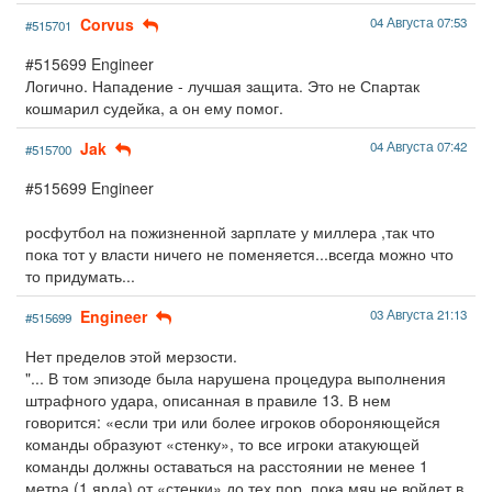
Corvus
04 Августа 07:53
#515701
#515699 Engineer
Логично. Нападение - лучшая защита. Это не Спартак
кошмарил судейка, а он ему помог.
Jak
04 Августа 07:42
#515700
#515699 Engineer
росфутбол на пожизненной зарплате у миллера ,так что
пока тот у власти ничего не поменяется...всегда можно что
то придумать...
Engineer
03 Августа 21:13
#515699
Нет пределов этой мерзости.
"... В том эпизоде была нарушена процедура выполнения
штрафного удара, описанная в правиле 13. В нем
говорится: «если три или более игроков обороняющейся
команды образуют «стенку», то все игроки атакующей
команды должны оставаться на расстоянии не менее 1
метра (1 ярда) от «стенки» до тех пор, пока мяч не войдет в