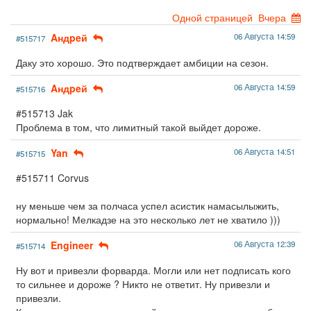
Одной страницей
Вчера
Aндpeй
06 Августа 14:59
#515717
Даку это хорошо. Это подтверждает амбиции на сезон.
Aндpeй
06 Августа 14:59
#515716
#515713 Jak
Проблема в том, что лимитный такой выйдет дороже.
Yan
06 Августа 14:51
#515715
#515711 Corvus
ну меньше чем за полчаса успел асистик намасылыжить,
нормально! Мелкадзе на это несколько лет не хватило )))
Engineer
06 Августа 12:39
#515714
Ну вот и привезли форварда. Могли или нет подписать кого
то сильнее и дороже ? Никто не ответит. Ну привезли и
привезли.