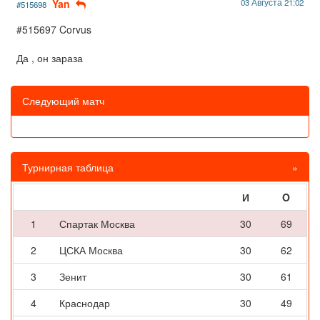
Yan
03 Августа 21:02
#515698
#515697 Corvus
Да , он зараза
Следующий матч
Турнирная таблица
»
И
O
1
Спартак Москва
30
69
2
ЦСКА Москва
30
62
3
Зенит
30
61
4
Краснодар
30
49