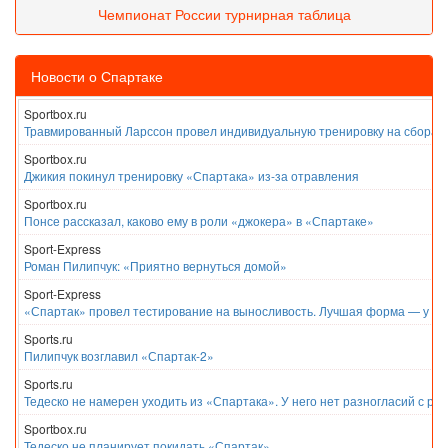
Чемпионат России турнирная таблица
Новости о Спартаке
Sportbox.ru
Травмированный Ларссон провел индивидуальную тренировку на сборах
Sportbox.ru
Джикия покинул тренировку «Спартака» из-за отравления
Sportbox.ru
Понсе рассказал, каково ему в роли «джокера» в «Спартаке»
Sport-Express
Роман Пилипчук: «Приятно вернуться домой»
Sport-Express
«Спартак» провел тестирование на выносливость. Лучшая форма — у Е
Sports.ru
Пилипчук возглавил «Спартак-2»
Sports.ru
Тедеско не намерен уходить из «Спартака». У него нет разногласий с ру
Sportbox.ru
Тедеско не планирует покидать «Спартак»