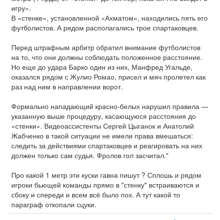
игру».
В «стенке», установленной «Ахматом», находились пять его
футболистов. А рядом располагались трое спартаковцев.
Перед штрафным арбитр обратил внимание футболистов
на то, что они должны соблюдать положенное расстояние.
Но еще до удара Барко один из них, Манфред Угальде,
оказался рядом с Жулио Ромао, присел и мяч пролетел как
раз над ним в направлении ворот.
Формально нападающий красно-белых нарушил правила —
указанную выше процедуру, касающуюся расстояния до
«стенки». Видеоассистенты Сергей Цыганок и Анатолий
Жабченко в такой ситуации не имели права вмешаться:
следить за действиями спартаковцев и реагировать на них
должен только сам судья. Фролов гол засчитал."
Про какой 1 метр эти куски гавна пишут ? Сплошь и рядом
игроки бьющей команды прямо в "стенку" встраиваются и
сбоку и спереди и всем всё было пох. А тут какой то
параграф откопали сцуки.