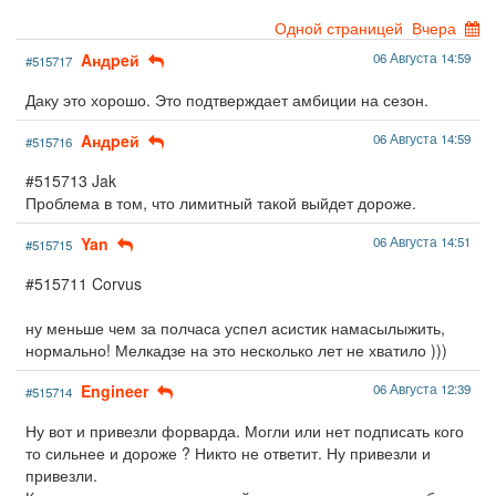
Одной страницей
Вчера
Aндpeй
06 Августа 14:59
#515717
Даку это хорошо. Это подтверждает амбиции на сезон.
Aндpeй
06 Августа 14:59
#515716
#515713 Jak
Проблема в том, что лимитный такой выйдет дороже.
Yan
06 Августа 14:51
#515715
#515711 Corvus
ну меньше чем за полчаса успел асистик намасылыжить,
нормально! Мелкадзе на это несколько лет не хватило )))
Engineer
06 Августа 12:39
#515714
Ну вот и привезли форварда. Могли или нет подписать кого
то сильнее и дороже ? Никто не ответит. Ну привезли и
привезли.