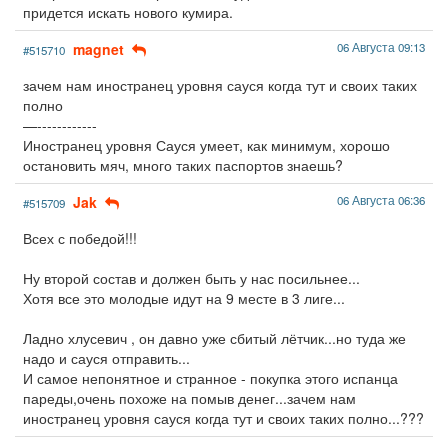
придется искать нового кумира.
magnet
06 Августа 09:13
#515710
зачем нам иностранец уровня сауся когда тут и своих таких
полно
—------------
Иностранец уровня Сауся умеет, как минимум, хорошо
остановить мяч, много таких паспортов знаешь?
Jak
06 Августа 06:36
#515709
Всех с победой!!!
Ну второй состав и должен быть у нас посильнее...
Хотя все это молодые идут на 9 месте в 3 лиге...
Ладно хлусевич , он давно уже сбитый лётчик...но туда же
надо и сауся отправить...
И самое непонятное и странное - покупка этого испанца
пареды,очень похоже на помыв денег...зачем нам
иностранец уровня сауся когда тут и своих таких полно...???