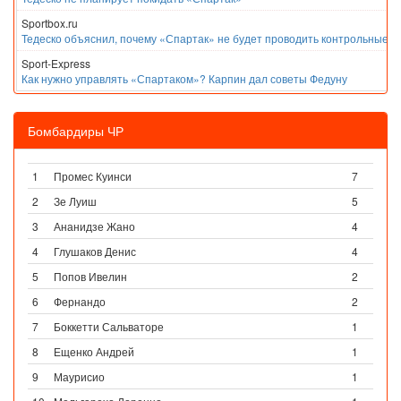
Sportbox.ru
Тедеско объяснил, почему «Спартак» не будет проводить контрольные м
Sport-Express
Как нужно управлять «Спартаком»? Карпин дал советы Федуну
Бомбардиры ЧР
1
Промес Куинси
7
2
Зе Луиш
5
3
Ананидзе Жано
4
4
Глушаков Денис
4
5
Попов Ивелин
2
6
Фернандо
2
7
Боккетти Сальваторе
1
8
Ещенко Андрей
1
9
Маурисио
1