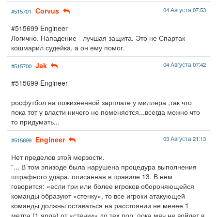
Corvus
04 Августа 07:53
#515701
#515699 Engineer
Логично. Нападение - лучшая защита. Это не Спартак
кошмарил судейка, а он ему помог.
Jak
04 Августа 07:42
#515700
#515699 Engineer
росфутбол на пожизненной зарплате у миллера ,так что
пока тот у власти ничего не поменяется...всегда можно что
то придумать...
Engineer
03 Августа 21:13
#515699
Нет пределов этой мерзости.
"... В том эпизоде была нарушена процедура выполнения
штрафного удара, описанная в правиле 13. В нем
говорится: «если три или более игроков обороняющейся
команды образуют «стенку», то все игроки атакующей
команды должны оставаться на расстоянии не менее 1
метра (1 ярда) от «стенки» до тех пор, пока мяч не войдет в