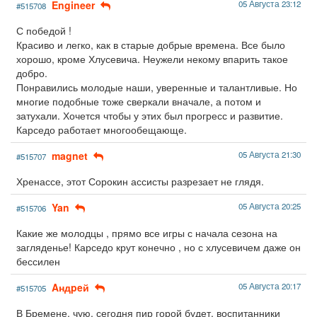
Engineer
05 Августа 23:12
#515708
С победой !
Красиво и легко, как в старые добрые времена. Все было
хорошо, кроме Хлусевича. Неужели некому впарить такое
добро.
Понравились молодые наши, уверенные и талантливые. Но
многие подобные тоже сверкали вначале, а потом и
затухали. Хочется чтобы у этих был прогресс и развитие.
Карседо работает многообещающе.
magnet
05 Августа 21:30
#515707
Хренассе, этот Сорокин ассисты разрезает не глядя.
Yan
05 Августа 20:25
#515706
Какие же молодцы , прямо все игры с начала сезона на
загляденье! Карседо крут конечно , но с хлусевичем даже он
бессилен
Aндpeй
05 Августа 20:17
#515705
В Бремене, чую, сегодня пир горой будет, воспитанники