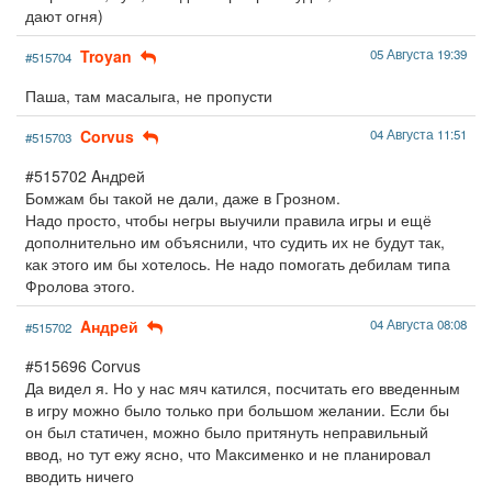
дают огня)
Troyan
05 Августа 19:39
#515704
Паша, там масалыга, не пропусти
Corvus
04 Августа 11:51
#515703
#515702 Aндpeй
Бомжам бы такой не дали, даже в Грозном.
Надо просто, чтобы негры выучили правила игры и ещё
дополнительно им объяснили, что судить их не будут так,
как этого им бы хотелось. Не надо помогать дебилам типа
Фролова этого.
Aндpeй
04 Августа 08:08
#515702
#515696 Corvus
Да видел я. Но у нас мяч катился, посчитать его введенным
в игру можно было только при большом желании. Если бы
он был статичен, можно было притянуть неправильный
ввод, но тут ежу ясно, что Максименко и не планировал
вводить ничего