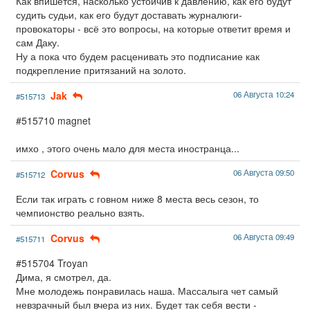
Как впишется, насколько устойчив к давлению, как его будут
судить судьи, как его будут доставать журналюги-
провокаторы - всё это вопросы, на которые ответит время и
сам Даку.
Ну а пока что будем расценивать это подписание как
подкрепление притязаний на золото.
Jak
06 Августа 10:24
#515713
#515710 magnet
имхо , этого очень мало для места иностранца...
Corvus
06 Августа 09:50
#515712
Если так играть с говном ниже 8 места весь сезон, то
чемпионство реально взять.
Corvus
06 Августа 09:49
#515711
#515704 Troyan
Дима, я смотрел, да.
Мне молодежь понравилась наша. Массалыга чет самый
невзрачный был вчера из них. Будет так себя вести -