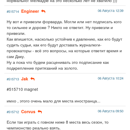
нормально! Мелкадзе на это несколько лет не хватило )))
Engineer
06 Августа 12:39
#515714
Ну вот и привезли форварда. Могли или нет подписать кого
то сильнее и дороже ? Никто не ответит. Ну привезли и
привезли.
Как впишется, насколько устойчив к давлению, как его будут
судить судьи, как его будут доставать журналюги-
провокаторы - всё это вопросы, на которые ответит время и
сам Даку.
Ну а пока что будем расценивать это подписание как
подкрепление притязаний на золото.
Jak
06 Августа 10:24
#515713
#515710 magnet
имхо , этого очень мало для места иностранца...
Corvus
06 Августа 09:50
#515712
Если так играть с говном ниже 8 места весь сезон, то
чемпионство реально взять.