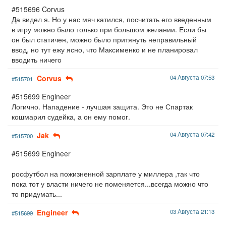
#515696 Corvus
Да видел я. Но у нас мяч катился, посчитать его введенным
в игру можно было только при большом желании. Если бы
он был статичен, можно было притянуть неправильный
ввод, но тут ежу ясно, что Максименко и не планировал
вводить ничего
Corvus
04 Августа 07:53
#515701
#515699 Engineer
Логично. Нападение - лучшая защита. Это не Спартак
кошмарил судейка, а он ему помог.
Jak
04 Августа 07:42
#515700
#515699 Engineer
росфутбол на пожизненной зарплате у миллера ,так что
пока тот у власти ничего не поменяется...всегда можно что
то придумать...
Engineer
03 Августа 21:13
#515699