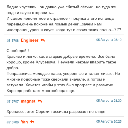
Ладно хлусевич , он давно уже сбитый лётчик...но туда же
надо и сауся отправить...
И самое непонятное и странное - покупка этого испанца
пареды,очень похоже на помыв денег...зачем нам
иностранец уровня сауся когда тут и своих таких полно...???
Engineer
05 Августа 23:12
#515708
С победой !
Красиво и легко, как в старые добрые времена. Все было
хорошо, кроме Хлусевича. Неужели некому впарить такое
добро.
Понравились молодые наши, уверенные и талантливые. Но
многие подобные тоже сверкали вначале, а потом и
затухали. Хочется чтобы у этих был прогресс и развитие.
Карседо работает многообещающе.
magnet
05 Августа 21:30
#515707
Хренассе, этот Сорокин ассисты разрезает не глядя.
Yan
05 Августа 20:25
#515706