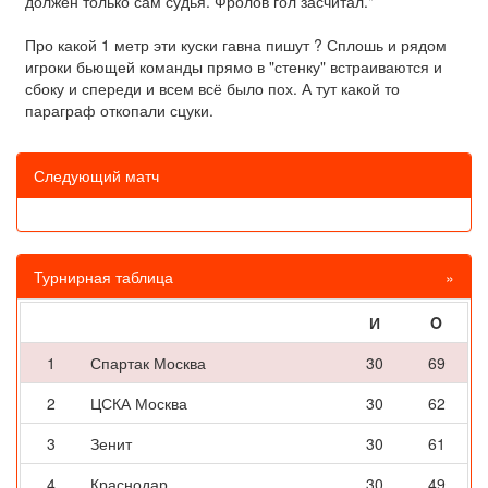
должен только сам судья. Фролов гол засчитал."
Про какой 1 метр эти куски гавна пишут ? Сплошь и рядом
игроки бьющей команды прямо в "стенку" встраиваются и
сбоку и спереди и всем всё было пох. А тут какой то
параграф откопали сцуки.
Следующий матч
Турнирная таблица
»
И
O
1
Спартак Москва
30
69
2
ЦСКА Москва
30
62
3
Зенит
30
61
4
Краснодар
30
49