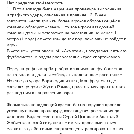
Нет пределов этой мерзости.
"... В том эпизоде была нарушена процедура выполнения
штрафного удара, описанная в правиле 13. В нем
говорится: «если три или более игроков обороняющейся
команды образуют «стенку», то все игроки атакующей
команды должны оставаться на расстоянии не менее 1
метра (1 ярда) от «стенки» до тех пор, пока мяч не войдет в
игру».
В «стенке», установленной «Ахматом», находились пять его
футболистов. А рядом располагались трое спартаковцев.
Перед штрафным арбитр обратил внимание футболистов
на то, что они должны соблюдать положенное расстояние.
Но еще до удара Барко один из них, Манфред Угальде,
оказался рядом с Жулио Ромао, присел и мяч пролетел как
раз над ним в направлении ворот.
Формально нападающий красно-белых нарушил правила —
указанную выше процедуру, касающуюся расстояния до
«стенки». Видеоассистенты Сергей Цыганок и Анатолий
Жабченко в такой ситуации не имели права вмешаться:
следить за действиями спартаковцев и реагировать на них