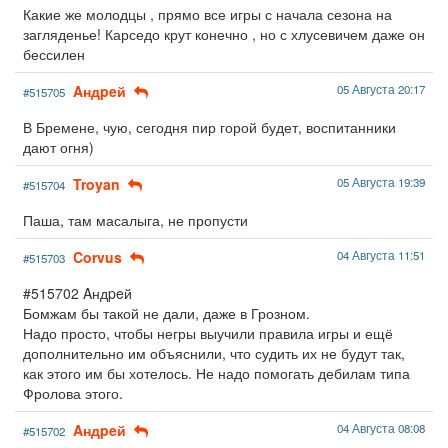
Какие же молодцы , прямо все игры с начала сезона на
загляденье! Карседо крут конечно , но с хлусевичем даже он
бессилен
Aндpeй
05 Августа 20:17
#515705
В Бремене, чую, сегодня пир горой будет, воспитанники
дают огня)
Troyan
05 Августа 19:39
#515704
Паша, там масалыга, не пропусти
Corvus
04 Августа 11:51
#515703
#515702 Aндpeй
Бомжам бы такой не дали, даже в Грозном.
Надо просто, чтобы негры выучили правила игры и ещё
дополнительно им объяснили, что судить их не будут так,
как этого им бы хотелось. Не надо помогать дебилам типа
Фролова этого.
Aндpeй
04 Августа 08:08
#515702