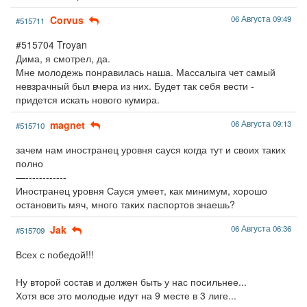
Corvus
06 Августа 09:49
#515711
#515704 Troyan
Дима, я смотрел, да.
Мне молодежь понравилась наша. Массалыга чет самый
невзрачный был вчера из них. Будет так себя вести -
придется искать нового кумира.
magnet
06 Августа 09:13
#515710
зачем нам иностранец уровня сауся когда тут и своих таких
полно
—------------
Иностранец уровня Сауся умеет, как минимум, хорошо
остановить мяч, много таких паспортов знаешь?
Jak
06 Августа 06:36
#515709
Всех с победой!!!
Ну второй состав и должен быть у нас посильнее...
Хотя все это молодые идут на 9 месте в 3 лиге...