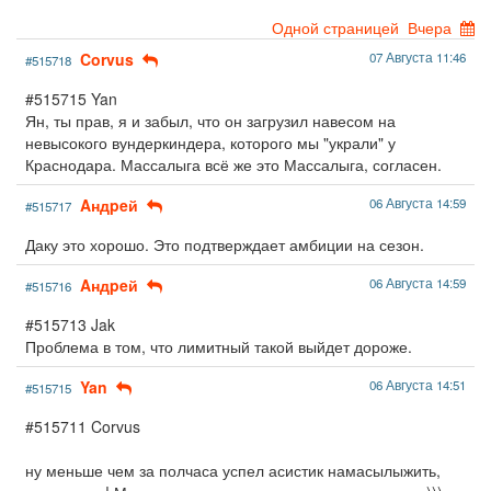
Одной страницей
Вчера
Corvus
07 Августа 11:46
#515718
#515715 Yan
Ян, ты прав, я и забыл, что он загрузил навесом на
невысокого вундеркиндера, которого мы "украли" у
Краснодара. Массалыга всё же это Массалыга, согласен.
Aндpeй
06 Августа 14:59
#515717
Даку это хорошо. Это подтверждает амбиции на сезон.
Aндpeй
06 Августа 14:59
#515716
#515713 Jak
Проблема в том, что лимитный такой выйдет дороже.
Yan
06 Августа 14:51
#515715
#515711 Corvus
ну меньше чем за полчаса успел асистик намасылыжить,