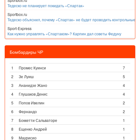
Sportbox.ru
Тедеско не планирует покидать «Спартак»
Sportbox.ru
Тедеско объяснил, почему «Спартак» не будет проводить контрольные м
Sport-Express
Как нужно управлять «Спартаком»? Карпин дал советы Федуну
Бомбардиры ЧР
1
Промес Куинси
7
2
Зе Луиш
5
3
Ананидзе Жано
4
4
Глушаков Денис
4
5
Попов Ивелин
2
6
Фернандо
2
7
Боккетти Сальваторе
1
8
Ещенко Андрей
1
9
Маурисио
1