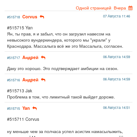
Одной страницей
Вчера
Corvus
07 Августа 11:46
#515718
#515715 Yan
Ян, ты прав, я и забыл, что он загрузил навесом на
невысокого вундеркиндера, которого мы "украли" у
Краснодара. Массалыга всё же это Массалыга, согласен.
Aндpeй
06 Августа 14:59
#515717
Даку это хорошо. Это подтверждает амбиции на сезон.
Aндpeй
06 Августа 14:59
#515716
#515713 Jak
Проблема в том, что лимитный такой выйдет дороже.
Yan
06 Августа 14:51
#515715
#515711 Corvus
ну меньше чем за полчаса успел асистик намасылыжить,