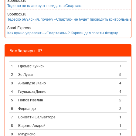
Sportbox.ru
Тедеско не планирует покидать «Спартак»
Sportbox.ru
Тедеско объяснил, почему «Спартак» не будет проводить контрольные м
Sport-Express
Как нужно управлять «Спартаком»? Карпин дал советы Федуну
Бомбардиры ЧР
1
Промес Куинси
7
2
Зе Луиш
5
3
Ананидзе Жано
4
4
Глушаков Денис
4
5
Попов Ивелин
2
6
Фернандо
2
7
Боккетти Сальваторе
1
8
Ещенко Андрей
1
9
Маурисио
1