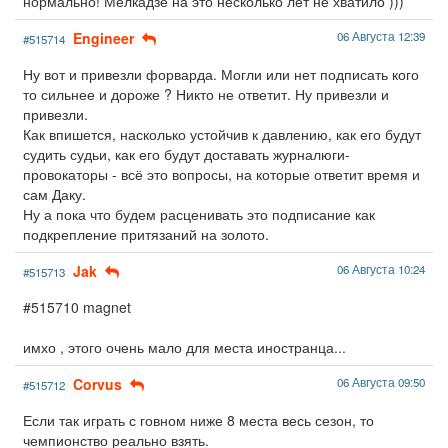
нормально! Мелкадзе на это несколько лет не хватило )))
Engineer
06 Августа 12:39
#515714
Ну вот и привезли форварда. Могли или нет подписать кого
то сильнее и дороже ? Никто не ответит. Ну привезли и
привезли.
Как впишется, насколько устойчив к давлению, как его будут
судить судьи, как его будут доставать журналюги-
провокаторы - всё это вопросы, на которые ответит время и
сам Даку.
Ну а пока что будем расценивать это подписание как
подкрепление притязаний на золото.
Jak
06 Августа 10:24
#515713
#515710 magnet
имхо , этого очень мало для места иностранца...
Corvus
06 Августа 09:50
#515712
Если так играть с говном ниже 8 места весь сезон, то
чемпионство реально взять.