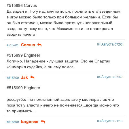
#515696 Corvus
Да видел я. Но у нас мяч катился, посчитать его введенным
в игру можно было только при большом желании. Если бы
он был статичен, можно было притянуть неправильный
ввод, но тут ежу ясно, что Максименко и не планировал
вводить ничего
Corvus
04 Августа 07:53
#515701
#515699 Engineer
Логично. Нападение - лучшая защита. Это не Спартак
кошмарил судейка, а он ему помог.
Jak
04 Августа 07:42
#515700
#515699 Engineer
росфутбол на пожизненной зарплате у миллера ,так что
пока тот у власти ничего не поменяется...всегда можно что
то придумать...
Engineer
03 Августа 21:13
#515699