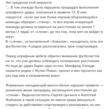
Нет пределов этой мерзости.
"... В том эпизоде была нарушена процедура выполнения
штрафного удара, описанная в правиле 13. В нем
говорится: «если три или более игроков обороняющейся
команды образуют «стенку», то все игроки атакующей
команды должны оставаться на расстоянии не менее 1
метра (1 ярда) от «стенки» до тех пор, пока мяч не войдет в
игру».
В «стенке», установленной «Ахматом», находились пять его
футболистов. А рядом располагались трое спартаковцев.
Перед штрафным арбитр обратил внимание футболистов
на то, что они должны соблюдать положенное расстояние.
Но еще до удара Барко один из них, Манфред Угальде,
оказался рядом с Жулио Ромао, присел и мяч пролетел как
раз над ним в направлении ворот.
Формально нападающий красно-белых нарушил правила —
указанную выше процедуру, касающуюся расстояния до
«стенки». Видеоассистенты Сергей Цыганок и Анатолий
Жабченко в такой ситуации не имели права вмешаться:
следить за действиями спартаковцев и реагировать на них