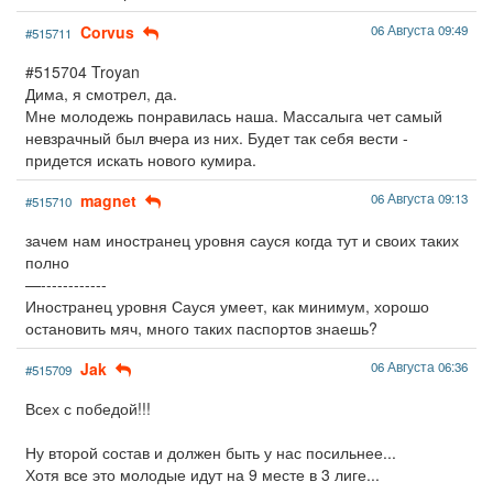
Corvus
06 Августа 09:49
#515711
#515704 Troyan
Дима, я смотрел, да.
Мне молодежь понравилась наша. Массалыга чет самый
невзрачный был вчера из них. Будет так себя вести -
придется искать нового кумира.
magnet
06 Августа 09:13
#515710
зачем нам иностранец уровня сауся когда тут и своих таких
полно
—------------
Иностранец уровня Сауся умеет, как минимум, хорошо
остановить мяч, много таких паспортов знаешь?
Jak
06 Августа 06:36
#515709
Всех с победой!!!
Ну второй состав и должен быть у нас посильнее...
Хотя все это молодые идут на 9 месте в 3 лиге...