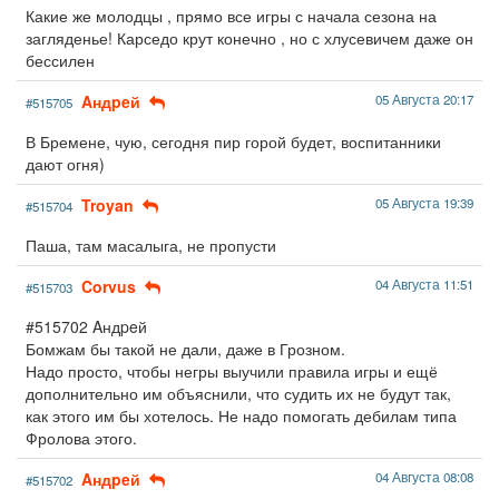
Какие же молодцы , прямо все игры с начала сезона на
загляденье! Карседо крут конечно , но с хлусевичем даже он
бессилен
Aндpeй
05 Августа 20:17
#515705
В Бремене, чую, сегодня пир горой будет, воспитанники
дают огня)
Troyan
05 Августа 19:39
#515704
Паша, там масалыга, не пропусти
Corvus
04 Августа 11:51
#515703
#515702 Aндpeй
Бомжам бы такой не дали, даже в Грозном.
Надо просто, чтобы негры выучили правила игры и ещё
дополнительно им объяснили, что судить их не будут так,
как этого им бы хотелось. Не надо помогать дебилам типа
Фролова этого.
Aндpeй
04 Августа 08:08
#515702