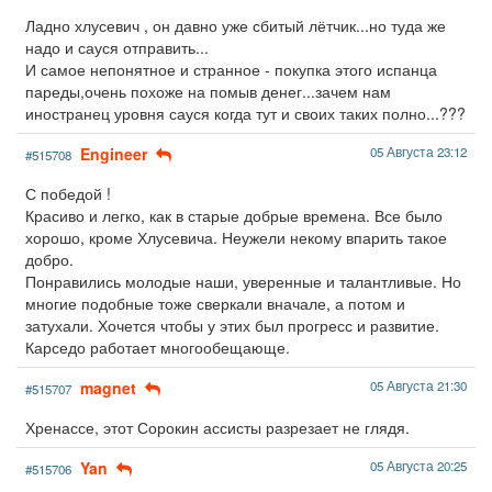
Ладно хлусевич , он давно уже сбитый лётчик...но туда же
надо и сауся отправить...
И самое непонятное и странное - покупка этого испанца
пареды,очень похоже на помыв денег...зачем нам
иностранец уровня сауся когда тут и своих таких полно...???
Engineer
05 Августа 23:12
#515708
С победой !
Красиво и легко, как в старые добрые времена. Все было
хорошо, кроме Хлусевича. Неужели некому впарить такое
добро.
Понравились молодые наши, уверенные и талантливые. Но
многие подобные тоже сверкали вначале, а потом и
затухали. Хочется чтобы у этих был прогресс и развитие.
Карседо работает многообещающе.
magnet
05 Августа 21:30
#515707
Хренассе, этот Сорокин ассисты разрезает не глядя.
Yan
05 Августа 20:25
#515706