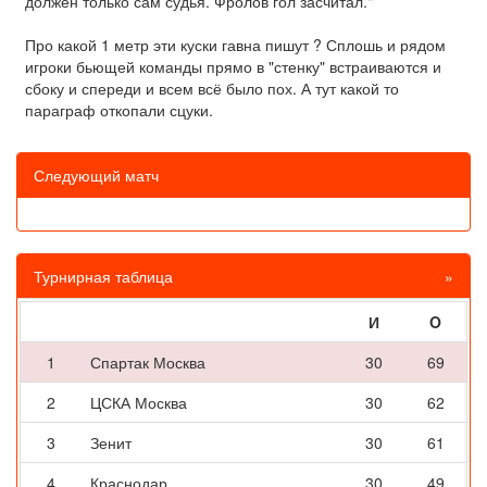
должен только сам судья. Фролов гол засчитал."
Про какой 1 метр эти куски гавна пишут ? Сплошь и рядом
игроки бьющей команды прямо в "стенку" встраиваются и
сбоку и спереди и всем всё было пох. А тут какой то
параграф откопали сцуки.
Следующий матч
Турнирная таблица
»
И
O
1
Спартак Москва
30
69
2
ЦСКА Москва
30
62
3
Зенит
30
61
4
Краснодар
30
49