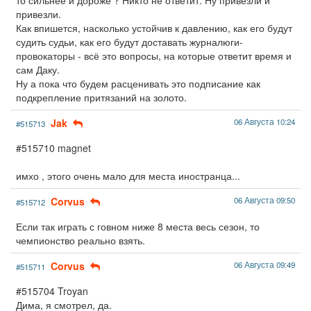
привезли.
Как впишется, насколько устойчив к давлению, как его будут
судить судьи, как его будут доставать журналюги-
провокаторы - всё это вопросы, на которые ответит время и
сам Даку.
Ну а пока что будем расценивать это подписание как
подкрепление притязаний на золото.
Jak
06 Августа 10:24
#515713
#515710 magnet
имхо , этого очень мало для места иностранца...
Corvus
06 Августа 09:50
#515712
Если так играть с говном ниже 8 места весь сезон, то
чемпионство реально взять.
Corvus
06 Августа 09:49
#515711
#515704 Troyan
Дима, я смотрел, да.