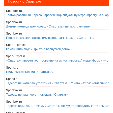
Новости о Спартаке
Sportbox.ru
Травмированный Ларссон провел индивидуальную тренировку на сборах
Sportbox.ru
Джикия покинул тренировку «Спартака» из-за отравления
Sportbox.ru
Понсе рассказал, каково ему в роли «джокера» в «Спартаке»
Sport-Express
Роман Пилипчук: «Приятно вернуться домой»
Sport-Express
«Спартак» провел тестирование на выносливость. Лучшая форма — у Е
Sports.ru
Пилипчук возглавил «Спартак-2»
Sports.ru
Тедеско не намерен уходить из «Спартака». У него нет разногласий с ру
Sportbox.ru
Тедеско не планирует покидать «Спартак»
Sportbox.ru
Тедеско объяснил, почему «Спартак» не будет проводить контрольные м
Sport-Express