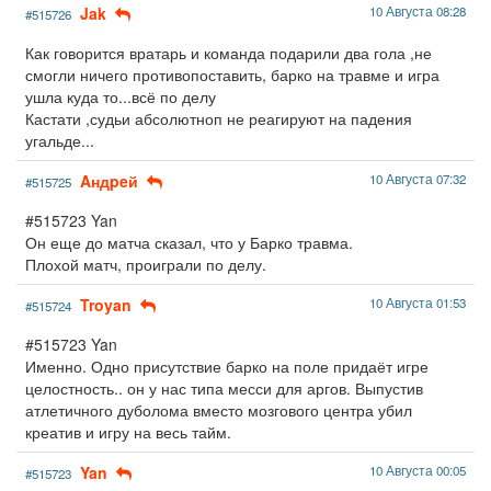
Jak
10 Августа 08:28
#515726
Как говорится вратарь и команда подарили два гола ,не
смогли ничего противопоставить, барко на травме и игра
ушла куда то...всё по делу
Кастати ,судьи абсолютноп не реагируют на падения
угальде...
Aндpeй
10 Августа 07:32
#515725
#515723 Yan
Он еще до матча сказал, что у Барко травма.
Плохой матч, проиграли по делу.
Troyan
10 Августа 01:53
#515724
#515723 Yan
Именно. Одно присутствие барко на поле придаёт игре
целостность.. он у нас типа месси для аргов. Выпустив
атлетичного дуболома вместо мозгового центра убил
креатив и игру на весь тайм.
Yan
10 Августа 00:05
#515723