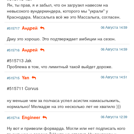
Ян, ты прав, я и забыл, что он загрузил навесом на
невысокого вундеркиндера, которого мы "украли" у
Краснодара. Массалыга всё же это Массалыга, согласен.
Aндpeй
06 Августа 14:59
#515717
Даку это хорошо. Это подтверждает амбиции на сезон.
Aндpeй
06 Августа 14:59
#515716
#515713 Jak
Проблема в том, что лимитный такой выйдет дороже.
Yan
06 Августа 14:51
#515715
#515711 Corvus
ну меньше чем за полчаса успел асистик намасылыжить,
нормально! Мелкадзе на это несколько лет не хватило )))
Engineer
06 Августа 12:39
#515714
Ну вот и привезли форварда. Могли или нет подписать кого
то сильнее и дороже ? Никто не ответит. Ну привезли и