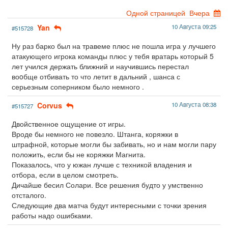
Одной страницей
Вчера
Yan
10 Августа 09:25
#515728
Ну раз барко был на травеме плюс не пошла игра у лучшего
атакующего игрока команды плюс у тебя вратарь который 5
лет учился держать ближний и научившись перестал
воoбще отбивать то что летит в дальний , шанса с
серьезным соперником было немного .
Corvus
10 Августа 08:38
#515727
Двойственное ощущение от игры.
Вроде бы немного не повезло. Штанга, коряжки в
штрафной, которые могли бы забивать, но и нам могли пару
положить, если бы не коряжки Магнита.
Показалось, что у южан лучше с техникой владения и
отбора, если в целом смотреть.
Дичайше бесил Солари. Все решения будто у умственно
отсталого.
Следующие два матча будут интересными с точки зрения
работы надо ошибками.