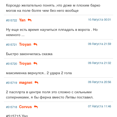
Корседо желательно понять ,что доже м плохим барко
могов на поле болге чем без него вообще
Yan
10 Августа 00:01
#515722
Ну еще есть время научиться плпадать в ворота . Но
немного ...
Troyan
09 Августа 21:59
#515721
Быстро закончилась сказка
Troyan
09 Августа 21:02
#515720
максименка вернулся.. 2 удара 2 гола
magnet
09 Августа 20:56
#515719
2 пасплрта в центре поля это сложно с сильными
соперниками, я бы ферна вместо Литвы поставил.
Corvus
07 Августа 11:46
#515718
#515715 Yan