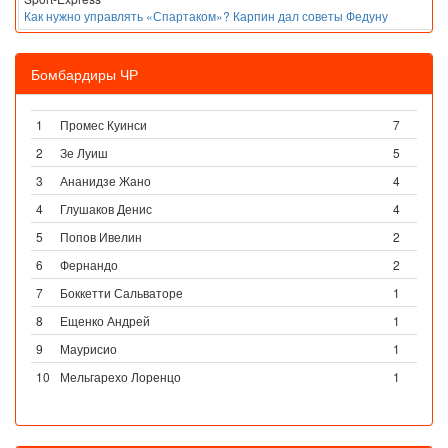
Как нужно управлять «Спартаком»? Карпин дал советы Федуну
Бомбардиры ЧР
1
Промес Куинси
7
2
Зе Луиш
5
3
Ананидзе Жано
4
4
Глушаков Денис
4
5
Попов Ивелин
2
6
Фернандо
2
7
Боккетти Сальваторе
1
8
Ещенко Андрей
1
9
Маурисио
1
10
Мельгарехо Лоренцо
1