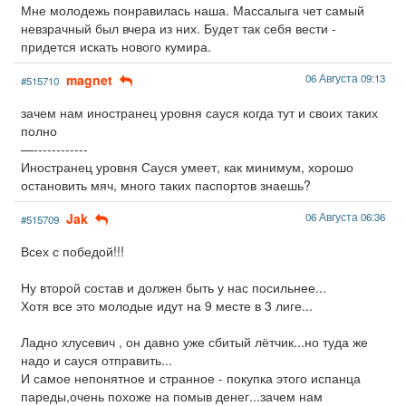
Мне молодежь понравилась наша. Массалыга чет самый
невзрачный был вчера из них. Будет так себя вести -
придется искать нового кумира.
magnet
06 Августа 09:13
#515710
зачем нам иностранец уровня сауся когда тут и своих таких
полно
—------------
Иностранец уровня Сауся умеет, как минимум, хорошо
остановить мяч, много таких паспортов знаешь?
Jak
06 Августа 06:36
#515709
Всех с победой!!!
Ну второй состав и должен быть у нас посильнее...
Хотя все это молодые идут на 9 месте в 3 лиге...
Ладно хлусевич , он давно уже сбитый лётчик...но туда же
надо и сауся отправить...
И самое непонятное и странное - покупка этого испанца
пареды,очень похоже на помыв денег...зачем нам