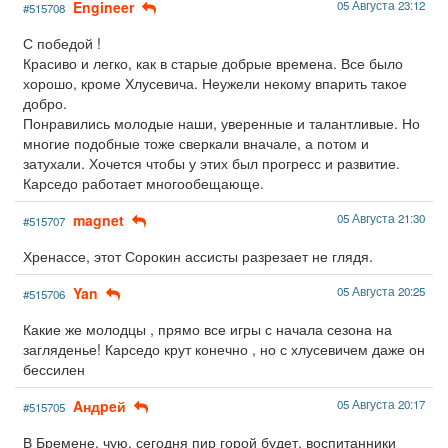
Engineer
05 Августа 23:12
#515708
С победой !
Красиво и легко, как в старые добрые времена. Все было
хорошо, кроме Хлусевича. Неужели некому впарить такое
добро.
Понравились молодые наши, уверенные и талантливые. Но
многие подобные тоже сверкали вначале, а потом и
затухали. Хочется чтобы у этих был прогресс и развитие.
Карседо работает многообещающе.
magnet
05 Августа 21:30
#515707
Хренассе, этот Сорокин ассисты разрезает не глядя.
Yan
05 Августа 20:25
#515706
Какие же молодцы , прямо все игры с начала сезона на
загляденье! Карседо крут конечно , но с хлусевичем даже он
бессилен
Aндpeй
05 Августа 20:17
#515705
В Бремене, чую, сегодня пир горой будет, воспитанники