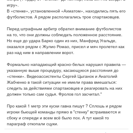
игру».
В «стенке», установленной «Ахматом», находились пять его
футболистов. А рядом располагались трое спартаковцев.
Перед штрафным арбитр обратил внимание футболистов
на то, что они должны соблюдать положенное расстояние.
Но еще до удара Барко один из них, Манфред Угальде,
оказался рядом с Жулио Ромао, присел и мяч пролетел как
раз над ним в направлении ворот.
Формально нападающий красно-белых нарушил правила —
указанную выше процедуру, касающуюся расстояния до
«стенки». Видеоассистенты Сергей Цыганок и Анатолий
Жабченко в такой ситуации не имели права вмешаться:
следить за действиями спартаковцев и реагировать на них
должен только сам судья. Фролов гол засчитал."
Про какой 1 метр эти куски гавна пишут ? Сплошь и рядом
игроки бьющей команды прямо в "стенку" встраиваются и
сбоку и спереди и всем всё было пох. А тут какой то
параграф откопали сцуки.