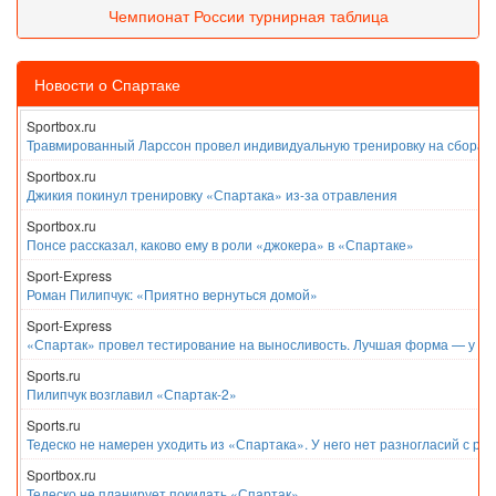
Чемпионат России турнирная таблица
Новости о Спартаке
Sportbox.ru
Травмированный Ларссон провел индивидуальную тренировку на сборах
Sportbox.ru
Джикия покинул тренировку «Спартака» из-за отравления
Sportbox.ru
Понсе рассказал, каково ему в роли «джокера» в «Спартаке»
Sport-Express
Роман Пилипчук: «Приятно вернуться домой»
Sport-Express
«Спартак» провел тестирование на выносливость. Лучшая форма — у Е
Sports.ru
Пилипчук возглавил «Спартак-2»
Sports.ru
Тедеско не намерен уходить из «Спартака». У него нет разногласий с ру
Sportbox.ru
Тедеско не планирует покидать «Спартак»