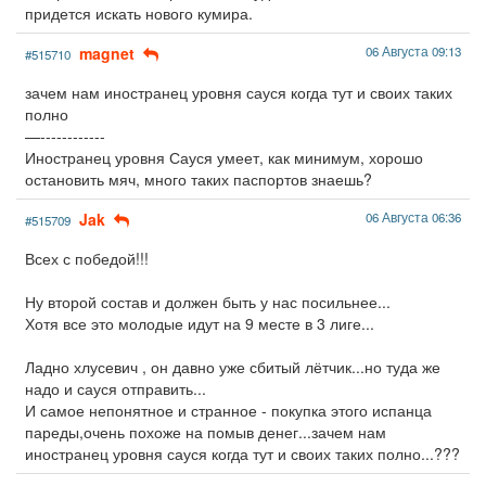
придется искать нового кумира.
magnet
06 Августа 09:13
#515710
зачем нам иностранец уровня сауся когда тут и своих таких
полно
—------------
Иностранец уровня Сауся умеет, как минимум, хорошо
остановить мяч, много таких паспортов знаешь?
Jak
06 Августа 06:36
#515709
Всех с победой!!!
Ну второй состав и должен быть у нас посильнее...
Хотя все это молодые идут на 9 месте в 3 лиге...
Ладно хлусевич , он давно уже сбитый лётчик...но туда же
надо и сауся отправить...
И самое непонятное и странное - покупка этого испанца
пареды,очень похоже на помыв денег...зачем нам
иностранец уровня сауся когда тут и своих таких полно...???