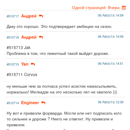
Одной страницей
Вчера
Aндpeй
06 Августа 14:59
#515717
Даку это хорошо. Это подтверждает амбиции на сезон.
Aндpeй
06 Августа 14:59
#515716
#515713 Jak
Проблема в том, что лимитный такой выйдет дороже.
Yan
06 Августа 14:51
#515715
#515711 Corvus
ну меньше чем за полчаса успел асистик намасылыжить,
нормально! Мелкадзе на это несколько лет не хватило )))
Engineer
06 Августа 12:39
#515714
Ну вот и привезли форварда. Могли или нет подписать кого
то сильнее и дороже ? Никто не ответит. Ну привезли и
привезли.