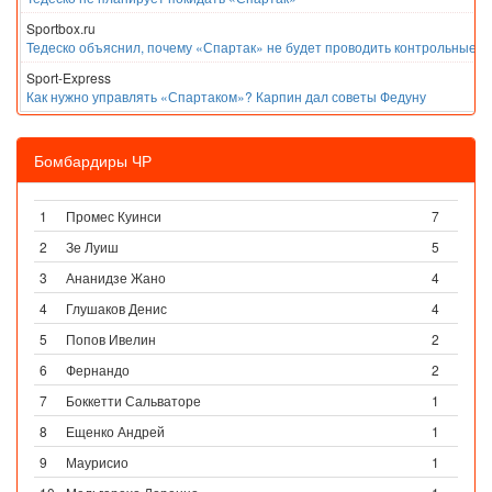
Sportbox.ru
Тедеско объяснил, почему «Спартак» не будет проводить контрольные м
Sport-Express
Как нужно управлять «Спартаком»? Карпин дал советы Федуну
Бомбардиры ЧР
1
Промес Куинси
7
2
Зе Луиш
5
3
Ананидзе Жано
4
4
Глушаков Денис
4
5
Попов Ивелин
2
6
Фернандо
2
7
Боккетти Сальваторе
1
8
Ещенко Андрей
1
9
Маурисио
1