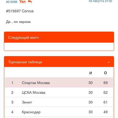
Yan
03 Августа 21:02
#515698
#515697 Corvus
Да , он зараза
Следующий матч
Турнирная таблица
»
И
O
1
Спартак Москва
30
69
2
ЦСКА Москва
30
62
3
Зенит
30
61
4
Краснодар
30
49