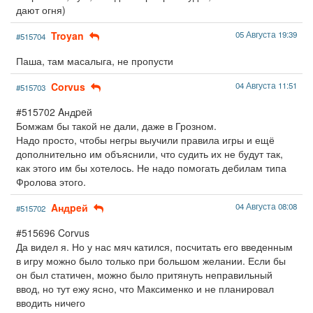
дают огня)
Troyan
05 Августа 19:39
#515704
Паша, там масалыга, не пропусти
Corvus
04 Августа 11:51
#515703
#515702 Aндpeй
Бомжам бы такой не дали, даже в Грозном.
Надо просто, чтобы негры выучили правила игры и ещё
дополнительно им объяснили, что судить их не будут так,
как этого им бы хотелось. Не надо помогать дебилам типа
Фролова этого.
Aндpeй
04 Августа 08:08
#515702
#515696 Corvus
Да видел я. Но у нас мяч катился, посчитать его введенным
в игру можно было только при большом желании. Если бы
он был статичен, можно было притянуть неправильный
ввод, но тут ежу ясно, что Максименко и не планировал
вводить ничего