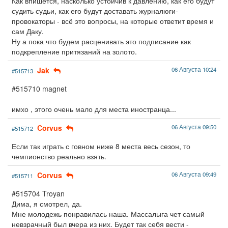
Как впишется, насколько устойчив к давлению, как его будут
судить судьи, как его будут доставать журналюги-
провокаторы - всё это вопросы, на которые ответит время и
сам Даку.
Ну а пока что будем расценивать это подписание как
подкрепление притязаний на золото.
Jak
06 Августа 10:24
#515713
#515710 magnet
имхо , этого очень мало для места иностранца...
Corvus
06 Августа 09:50
#515712
Если так играть с говном ниже 8 места весь сезон, то
чемпионство реально взять.
Corvus
06 Августа 09:49
#515711
#515704 Troyan
Дима, я смотрел, да.
Мне молодежь понравилась наша. Массалыга чет самый
невзрачный был вчера из них. Будет так себя вести -