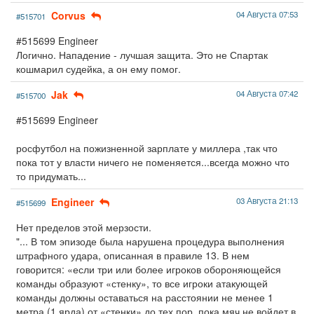
Corvus
04 Августа 07:53
#515701
#515699 Engineer
Логично. Нападение - лучшая защита. Это не Спартак
кошмарил судейка, а он ему помог.
Jak
04 Августа 07:42
#515700
#515699 Engineer
росфутбол на пожизненной зарплате у миллера ,так что
пока тот у власти ничего не поменяется...всегда можно что
то придумать...
Engineer
03 Августа 21:13
#515699
Нет пределов этой мерзости.
"... В том эпизоде была нарушена процедура выполнения
штрафного удара, описанная в правиле 13. В нем
говорится: «если три или более игроков обороняющейся
команды образуют «стенку», то все игроки атакующей
команды должны оставаться на расстоянии не менее 1
метра (1 ярда) от «стенки» до тех пор, пока мяч не войдет в