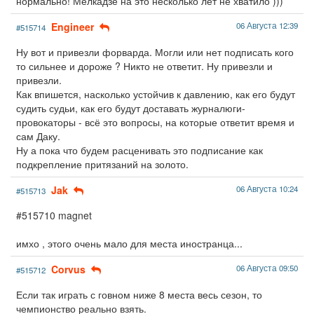
нормально! Мелкадзе на это несколько лет не хватило )))
Engineer
06 Августа 12:39
#515714
Ну вот и привезли форварда. Могли или нет подписать кого
то сильнее и дороже ? Никто не ответит. Ну привезли и
привезли.
Как впишется, насколько устойчив к давлению, как его будут
судить судьи, как его будут доставать журналюги-
провокаторы - всё это вопросы, на которые ответит время и
сам Даку.
Ну а пока что будем расценивать это подписание как
подкрепление притязаний на золото.
Jak
06 Августа 10:24
#515713
#515710 magnet
имхо , этого очень мало для места иностранца...
Corvus
06 Августа 09:50
#515712
Если так играть с говном ниже 8 места весь сезон, то
чемпионство реально взять.