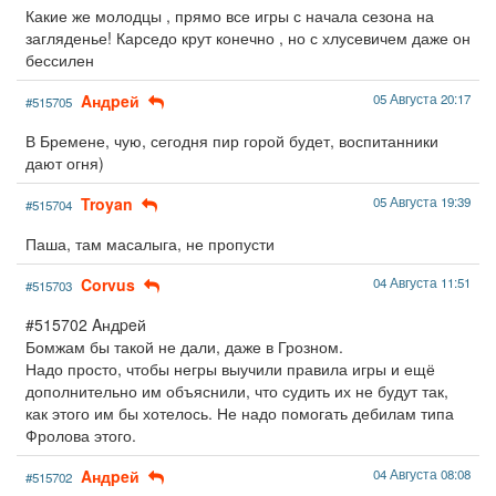
Какие же молодцы , прямо все игры с начала сезона на
загляденье! Карседо крут конечно , но с хлусевичем даже он
бессилен
Aндpeй
05 Августа 20:17
#515705
В Бремене, чую, сегодня пир горой будет, воспитанники
дают огня)
Troyan
05 Августа 19:39
#515704
Паша, там масалыга, не пропусти
Corvus
04 Августа 11:51
#515703
#515702 Aндpeй
Бомжам бы такой не дали, даже в Грозном.
Надо просто, чтобы негры выучили правила игры и ещё
дополнительно им объяснили, что судить их не будут так,
как этого им бы хотелось. Не надо помогать дебилам типа
Фролова этого.
Aндpeй
04 Августа 08:08
#515702