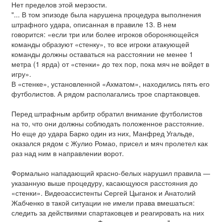
Нет пределов этой мерзости.
"... В том эпизоде была нарушена процедура выполнения
штрафного удара, описанная в правиле 13. В нем
говорится: «если три или более игроков обороняющейся
команды образуют «стенку», то все игроки атакующей
команды должны оставаться на расстоянии не менее 1
метра (1 ярда) от «стенки» до тех пор, пока мяч не войдет в
игру».
В «стенке», установленной «Ахматом», находились пять его
футболистов. А рядом располагались трое спартаковцев.
Перед штрафным арбитр обратил внимание футболистов
на то, что они должны соблюдать положенное расстояние.
Но еще до удара Барко один из них, Манфред Угальде,
оказался рядом с Жулио Ромао, присел и мяч пролетел как
раз над ним в направлении ворот.
Формально нападающий красно-белых нарушил правила —
указанную выше процедуру, касающуюся расстояния до
«стенки». Видеоассистенты Сергей Цыганок и Анатолий
Жабченко в такой ситуации не имели права вмешаться:
следить за действиями спартаковцев и реагировать на них