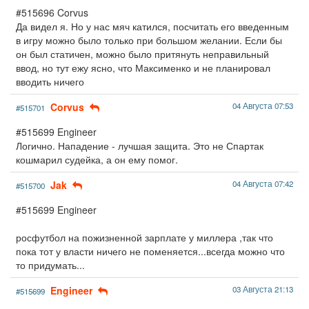
#515696 Corvus
Да видел я. Но у нас мяч катился, посчитать его введенным
в игру можно было только при большом желании. Если бы
он был статичен, можно было притянуть неправильный
ввод, но тут ежу ясно, что Максименко и не планировал
вводить ничего
Corvus
04 Августа 07:53
#515701
#515699 Engineer
Логично. Нападение - лучшая защита. Это не Спартак
кошмарил судейка, а он ему помог.
Jak
04 Августа 07:42
#515700
#515699 Engineer
росфутбол на пожизненной зарплате у миллера ,так что
пока тот у власти ничего не поменяется...всегда можно что
то придумать...
Engineer
03 Августа 21:13
#515699