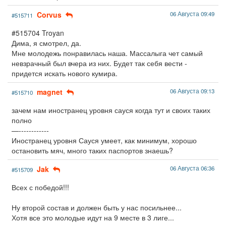
Corvus
06 Августа 09:49
#515711
#515704 Troyan
Дима, я смотрел, да.
Мне молодежь понравилась наша. Массалыга чет самый
невзрачный был вчера из них. Будет так себя вести -
придется искать нового кумира.
magnet
06 Августа 09:13
#515710
зачем нам иностранец уровня сауся когда тут и своих таких
полно
—------------
Иностранец уровня Сауся умеет, как минимум, хорошо
остановить мяч, много таких паспортов знаешь?
Jak
06 Августа 06:36
#515709
Всех с победой!!!
Ну второй состав и должен быть у нас посильнее...
Хотя все это молодые идут на 9 месте в 3 лиге...