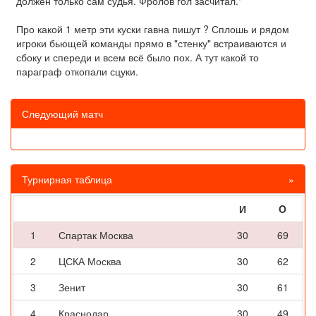
должен только сам судья. Фролов гол засчитал."
Про какой 1 метр эти куски гавна пишут ? Сплошь и рядом
игроки бьющей команды прямо в "стенку" встраиваются и
сбоку и спереди и всем всё было пох. А тут какой то
параграф откопали сцуки.
Следующий матч
Турнирная таблица
»
И
O
1
Спартак Москва
30
69
2
ЦСКА Москва
30
62
3
Зенит
30
61
4
Краснодар
30
49