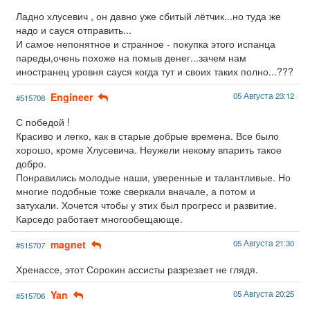
Ладно хлусевич , он давно уже сбитый лётчик...но туда же
надо и сауся отправить...
И самое непонятное и странное - покупка этого испанца
пареды,очень похоже на помыв денег...зачем нам
иностранец уровня сауся когда тут и своих таких полно...???
Engineer
05 Августа 23:12
#515708
С победой !
Красиво и легко, как в старые добрые времена. Все было
хорошо, кроме Хлусевича. Неужели некому впарить такое
добро.
Понравились молодые наши, уверенные и талантливые. Но
многие подобные тоже сверкали вначале, а потом и
затухали. Хочется чтобы у этих был прогресс и развитие.
Карседо работает многообещающе.
magnet
05 Августа 21:30
#515707
Хренассе, этот Сорокин ассисты разрезает не глядя.
Yan
05 Августа 20:25
#515706