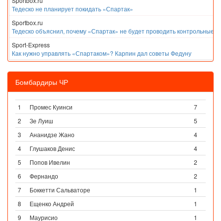
Sportbox.ru
Тедеско не планирует покидать «Спартак»
Sportbox.ru
Тедеско объяснил, почему «Спартак» не будет проводить контрольные м
Sport-Express
Как нужно управлять «Спартаком»? Карпин дал советы Федуну
Бомбардиры ЧР
1
Промес Куинси
7
2
Зе Луиш
5
3
Ананидзе Жано
4
4
Глушаков Денис
4
5
Попов Ивелин
2
6
Фернандо
2
7
Боккетти Сальваторе
1
8
Ещенко Андрей
1
9
Маурисио
1