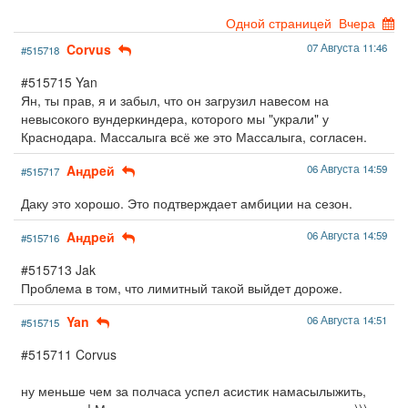
Одной страницей
Вчера
Corvus
07 Августа 11:46
#515718
#515715 Yan
Ян, ты прав, я и забыл, что он загрузил навесом на
невысокого вундеркиндера, которого мы "украли" у
Краснодара. Массалыга всё же это Массалыга, согласен.
Aндpeй
06 Августа 14:59
#515717
Даку это хорошо. Это подтверждает амбиции на сезон.
Aндpeй
06 Августа 14:59
#515716
#515713 Jak
Проблема в том, что лимитный такой выйдет дороже.
Yan
06 Августа 14:51
#515715
#515711 Corvus
ну меньше чем за полчаса успел асистик намасылыжить,