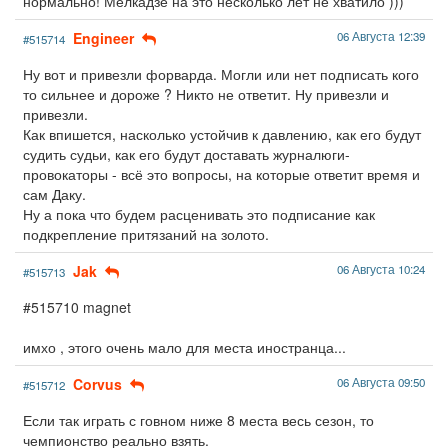
нормально! Мелкадзе на это несколько лет не хватило )))
Engineer
06 Августа 12:39
#515714
Ну вот и привезли форварда. Могли или нет подписать кого
то сильнее и дороже ? Никто не ответит. Ну привезли и
привезли.
Как впишется, насколько устойчив к давлению, как его будут
судить судьи, как его будут доставать журналюги-
провокаторы - всё это вопросы, на которые ответит время и
сам Даку.
Ну а пока что будем расценивать это подписание как
подкрепление притязаний на золото.
Jak
06 Августа 10:24
#515713
#515710 magnet
имхо , этого очень мало для места иностранца...
Corvus
06 Августа 09:50
#515712
Если так играть с говном ниже 8 места весь сезон, то
чемпионство реально взять.