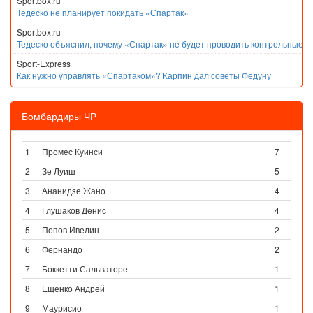
Sportbox.ru
Тедеско не планирует покидать «Спартак»
Sportbox.ru
Тедеско объяснил, почему «Спартак» не будет проводить контрольные м
Sport-Express
Как нужно управлять «Спартаком»? Карпин дал советы Федуну
Бомбардиры ЧР
1
Промес Куинси
7
2
Зе Луиш
5
3
Ананидзе Жано
4
4
Глушаков Денис
4
5
Попов Ивелин
2
6
Фернандо
2
7
Боккетти Сальваторе
1
8
Ещенко Андрей
1
9
Маурисио
1