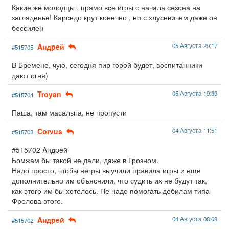
Какие же молодцы , прямо все игры с начала сезона на
загляденье! Карседо крут конечно , но с хлусевичем даже он
бессилен
Aндpeй
05 Августа 20:17
#515705
В Бремене, чую, сегодня пир горой будет, воспитанники
дают огня)
Troyan
05 Августа 19:39
#515704
Паша, там масалыга, не пропусти
Corvus
04 Августа 11:51
#515703
#515702 Aндpeй
Бомжам бы такой не дали, даже в Грозном.
Надо просто, чтобы негры выучили правила игры и ещё
дополнительно им объяснили, что судить их не будут так,
как этого им бы хотелось. Не надо помогать дебилам типа
Фролова этого.
Aндpeй
04 Августа 08:08
#515702