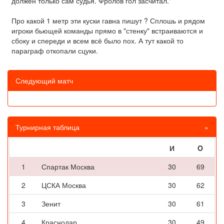
должен только сам судья. Фролов гол засчитал."
Про какой 1 метр эти куски гавна пишут ? Сплошь и рядом
игроки бьющей команды прямо в "стенку" встраиваются и
сбоку и спереди и всем всё было пох. А тут какой то
параграф откопали сцуки.
Следующий матч
Турнирная таблица
»
И
O
1
Спартак Москва
30
69
2
ЦСКА Москва
30
62
3
Зенит
30
61
4
Краснодар
30
49