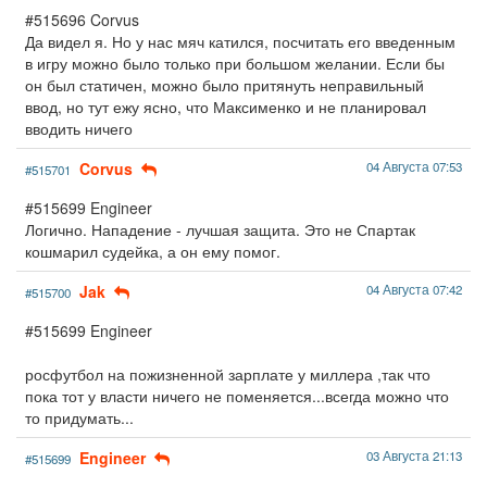
#515696 Corvus
Да видел я. Но у нас мяч катился, посчитать его введенным
в игру можно было только при большом желании. Если бы
он был статичен, можно было притянуть неправильный
ввод, но тут ежу ясно, что Максименко и не планировал
вводить ничего
Corvus
04 Августа 07:53
#515701
#515699 Engineer
Логично. Нападение - лучшая защита. Это не Спартак
кошмарил судейка, а он ему помог.
Jak
04 Августа 07:42
#515700
#515699 Engineer
росфутбол на пожизненной зарплате у миллера ,так что
пока тот у власти ничего не поменяется...всегда можно что
то придумать...
Engineer
03 Августа 21:13
#515699