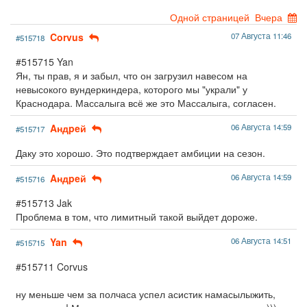
Одной страницей
Вчера
Corvus
07 Августа 11:46
#515718
#515715 Yan
Ян, ты прав, я и забыл, что он загрузил навесом на
невысокого вундеркиндера, которого мы "украли" у
Краснодара. Массалыга всё же это Массалыга, согласен.
Aндpeй
06 Августа 14:59
#515717
Даку это хорошо. Это подтверждает амбиции на сезон.
Aндpeй
06 Августа 14:59
#515716
#515713 Jak
Проблема в том, что лимитный такой выйдет дороже.
Yan
06 Августа 14:51
#515715
#515711 Corvus
ну меньше чем за полчаса успел асистик намасылыжить,