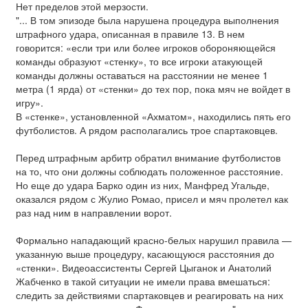
Нет пределов этой мерзости.
"... В том эпизоде была нарушена процедура выполнения
штрафного удара, описанная в правиле 13. В нем
говорится: «если три или более игроков обороняющейся
команды образуют «стенку», то все игроки атакующей
команды должны оставаться на расстоянии не менее 1
метра (1 ярда) от «стенки» до тех пор, пока мяч не войдет в
игру».
В «стенке», установленной «Ахматом», находились пять его
футболистов. А рядом располагались трое спартаковцев.
Перед штрафным арбитр обратил внимание футболистов
на то, что они должны соблюдать положенное расстояние.
Но еще до удара Барко один из них, Манфред Угальде,
оказался рядом с Жулио Ромао, присел и мяч пролетел как
раз над ним в направлении ворот.
Формально нападающий красно-белых нарушил правила —
указанную выше процедуру, касающуюся расстояния до
«стенки». Видеоассистенты Сергей Цыганок и Анатолий
Жабченко в такой ситуации не имели права вмешаться:
следить за действиями спартаковцев и реагировать на них