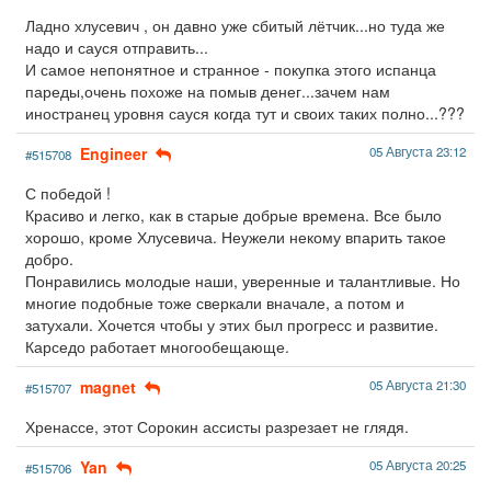
Ладно хлусевич , он давно уже сбитый лётчик...но туда же
надо и сауся отправить...
И самое непонятное и странное - покупка этого испанца
пареды,очень похоже на помыв денег...зачем нам
иностранец уровня сауся когда тут и своих таких полно...???
Engineer
05 Августа 23:12
#515708
С победой !
Красиво и легко, как в старые добрые времена. Все было
хорошо, кроме Хлусевича. Неужели некому впарить такое
добро.
Понравились молодые наши, уверенные и талантливые. Но
многие подобные тоже сверкали вначале, а потом и
затухали. Хочется чтобы у этих был прогресс и развитие.
Карседо работает многообещающе.
magnet
05 Августа 21:30
#515707
Хренассе, этот Сорокин ассисты разрезает не глядя.
Yan
05 Августа 20:25
#515706