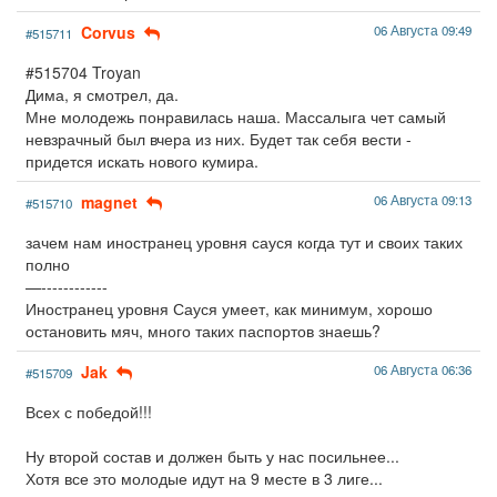
Corvus
06 Августа 09:49
#515711
#515704 Troyan
Дима, я смотрел, да.
Мне молодежь понравилась наша. Массалыга чет самый
невзрачный был вчера из них. Будет так себя вести -
придется искать нового кумира.
magnet
06 Августа 09:13
#515710
зачем нам иностранец уровня сауся когда тут и своих таких
полно
—------------
Иностранец уровня Сауся умеет, как минимум, хорошо
остановить мяч, много таких паспортов знаешь?
Jak
06 Августа 06:36
#515709
Всех с победой!!!
Ну второй состав и должен быть у нас посильнее...
Хотя все это молодые идут на 9 месте в 3 лиге...