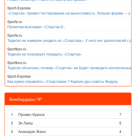
Sport-Express
«Спартак» провел тестирование на выносливость. Лучшая форма — у Е
Sports.ru
Пилипчук возглавил «Спартак-2»
Sports.ru
Тедеско не намерен уходить из «Спартака». У него нет разногласий с ру
Sportbox.ru
Тедеско не планирует покидать «Спартак»
Sportbox.ru
Тедеско объяснил, почему «Спартак» не будет проводить контрольные м
Sport-Express
Как нужно управлять «Спартаком»? Карпин дал советы Федуну
Бомбардиры ЧР
1
Промес Куинси
7
2
Зе Луиш
5
3
Ананидзе Жано
4