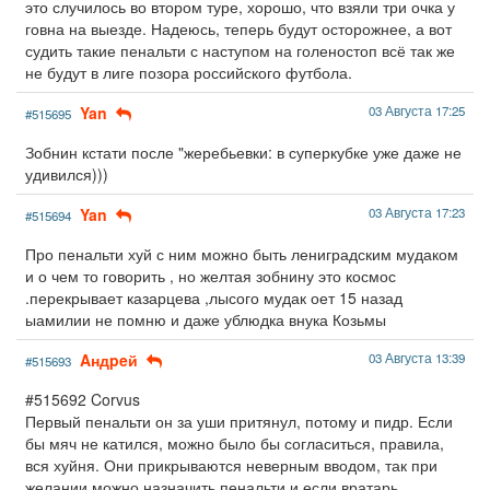
это случилось во втором туре, хорошо, что взяли три очка у
говна на выезде. Надеюсь, теперь будут осторожнее, а вот
судить такие пенальти с наступом на голеностоп всё так же
не будут в лиге позора российского футбола.
Yan
03 Августа 17:25
#515695
Зобнин кстати после "жеребьевки: в суперкубке уже даже не
удивился)))
Yan
03 Августа 17:23
#515694
Про пенальти хуй с ним можно быть лениградским мудаком
и о чем то говорить , но желтая зобнину это космос
.перекрывает казарцева ,лысого мудак оет 15 назад
ыамилии не помню и даже ублюдка внука Козьмы
Aндpeй
03 Августа 13:39
#515693
#515692 Corvus
Первый пенальти он за уши притянул, потому и пидр. Если
бы мяч не катился, можно было бы согласиться, правила,
вся хуйня. Они прикрываются неверным вводом, так при
желании можно назначить пенальти и если вратарь