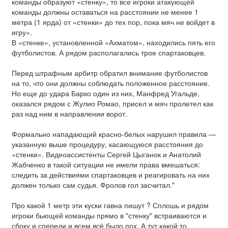
команды образуют «стенку», то все игроки атакующей
команды должны оставаться на расстоянии не менее 1
метра (1 ярда) от «стенки» до тех пор, пока мяч не войдет в
игру».
В «стенке», установленной «Ахматом», находились пять его
футболистов. А рядом располагались трое спартаковцев.
Перед штрафным арбитр обратил внимание футболистов
на то, что они должны соблюдать положенное расстояние.
Но еще до удара Барко один из них, Манфред Угальде,
оказался рядом с Жулио Ромао, присел и мяч пролетел как
раз над ним в направлении ворот.
Формально нападающий красно-белых нарушил правила —
указанную выше процедуру, касающуюся расстояния до
«стенки». Видеоассистенты Сергей Цыганок и Анатолий
Жабченко в такой ситуации не имели права вмешаться:
следить за действиями спартаковцев и реагировать на них
должен только сам судья. Фролов гол засчитал."
Про какой 1 метр эти куски гавна пишут ? Сплошь и рядом
игроки бьющей команды прямо в "стенку" встраиваются и
сбоку и спереди и всем всё было пох. А тут какой то