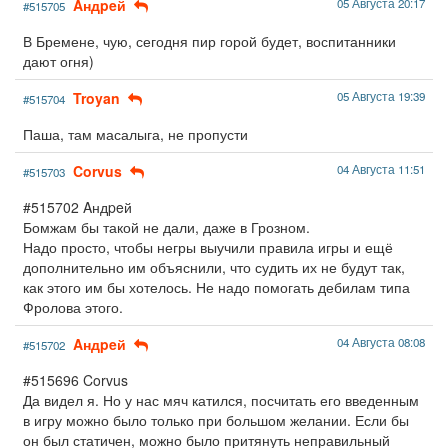
Aндpeй
05 Августа 20:17
#515705
В Бремене, чую, сегодня пир горой будет, воспитанники
дают огня)
Troyan
05 Августа 19:39
#515704
Паша, там масалыга, не пропусти
Corvus
04 Августа 11:51
#515703
#515702 Aндpeй
Бомжам бы такой не дали, даже в Грозном.
Надо просто, чтобы негры выучили правила игры и ещё
дополнительно им объяснили, что судить их не будут так,
как этого им бы хотелось. Не надо помогать дебилам типа
Фролова этого.
Aндpeй
04 Августа 08:08
#515702
#515696 Corvus
Да видел я. Но у нас мяч катился, посчитать его введенным
в игру можно было только при большом желании. Если бы
он был статичен, можно было притянуть неправильный