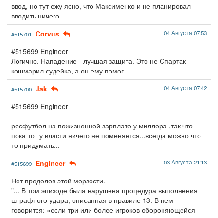
ввод, но тут ежу ясно, что Максименко и не планировал
вводить ничего
Corvus
04 Августа 07:53
#515701
#515699 Engineer
Логично. Нападение - лучшая защита. Это не Спартак
кошмарил судейка, а он ему помог.
Jak
04 Августа 07:42
#515700
#515699 Engineer
росфутбол на пожизненной зарплате у миллера ,так что
пока тот у власти ничего не поменяется...всегда можно что
то придумать...
Engineer
03 Августа 21:13
#515699
Нет пределов этой мерзости.
"... В том эпизоде была нарушена процедура выполнения
штрафного удара, описанная в правиле 13. В нем
говорится: «если три или более игроков обороняющейся