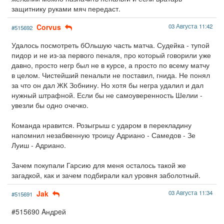
защитнику руками мяч передаст.
Corvus
03 Августа 11:42
#515692
Удалось посмотреть бОльшую часть матча. Судейка - тупой
пидор и не из-за первого пеналя, про который говорили уже
давно, просто негр был не в курсе, а просто по всему матчу
в целом. Чистейший пенальти не поставил, гнида. Не понял
за что он дал ЖК Зобнину. Но хотя бы негра удалил и дал
нужный штрафной. Если бы не самоуверенность Шелии -
увезли бы одно очечко.
Команда нравится. Розыгрыш с ударом в перекладину
напомнил незабвенную троицу Адриано - Самедов - Зе
Луиш - Адриано.
Зачем покупали Гарсию для меня осталось такой же
загадкой, как и зачем подбирали кал уровня заболотный.
Jak
03 Августа 11:34
#515691
#515690 Aндpeй