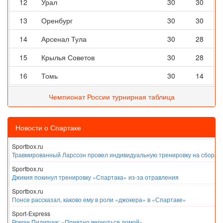
12
Урал
30
30
13
Оренбург
30
30
14
Арсенал Тула
30
28
15
Крылья Советов
30
28
16
Томь
30
14
Чемпионат России турнирная таблица
Новости о Спартаке
Sportbox.ru
Травмированный Ларссон провел индивидуальную тренировку на сборах
Sportbox.ru
Джикия покинул тренировку «Спартака» из-за отравления
Sportbox.ru
Понсе рассказал, каково ему в роли «джокера» в «Спартаке»
Sport-Express
Роман Пилипчук: «Приятно вернуться домой»