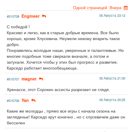
Одной страницей
Вчера
Engineer
05 Августа 23:12
#515708
С победой !
Красиво и легко, как в старые добрые времена. Все было
хорошо, кроме Хлусевича. Неужели некому впарить такое
добро.
Понравились молодые наши, уверенные и талантливые. Но
многие подобные тоже сверкали вначале, а потом и
затухали. Хочется чтобы у этих был прогресс и развитие.
Карседо работает многообещающе.
magnet
05 Августа 21:30
#515707
Хренассе, этот Сорокин ассисты разрезает не глядя.
Yan
05 Августа 20:25
#515706
Какие же молодцы , прямо все игры с начала сезона на
загляденье! Карседо крут конечно , но с хлусевичем даже он
бессилен