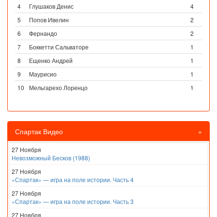
4
Глушаков Денис
4
5
Попов Ивелин
2
6
Фернандо
2
7
Боккетти Сальваторе
1
8
Ещенко Андрей
1
9
Маурисио
1
10
Мельгарехо Лоренцо
1
Спартак Видео
»
27 Ноября
Невозможный Бесков (1988)
27 Ноября
«Спартак» — игра на поле истории. Часть 4
27 Ноября
«Спартак» — игра на поле истории. Часть 3
27 Ноября