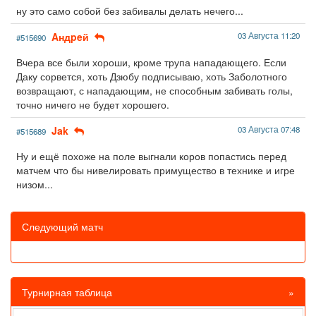
ну это само собой без забивалы делать нечего...
Aндpeй
03 Августа 11:20
#515690
Вчера все были хороши, кроме трупа нападающего. Если
Даку сорвется, хоть Дзюбу подписываю, хоть Заболотного
возвращают, с нападающим, не способным забивать голы,
точно ничего не будет хорошего.
Jak
03 Августа 07:48
#515689
Ну и ещё похоже на поле выгнали коров попастись перед
матчем что бы нивелировать примущество в технике и игре
низом...
Следующий матч
Турнирная таблица
»