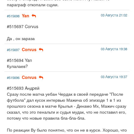
параграф откопали сцуки.
Yan
03 Августа 21:02
#515698
#515697 Corvus
Да , он зараза
Corvus
03 Августа 19:38
#515697
#515694 Yan
Кулалаев?
Corvus
03 Августа 19:37
#515696
#515693 Aндpeй
Сразу после матча уебан Чердак в своей передаче "После
футбола" дал кусок интервью Мажича об эпизоде 1 в 1 из
прошлого сезона в матче Крылья - Динамо Мх, Мажич сразу
сказал, что это пенальти и судья мудак, что не поставил его,
потому что новые правила бла-бла-бла.
По реакции Ву было понятно, что он не в курсе. Хорошо, что