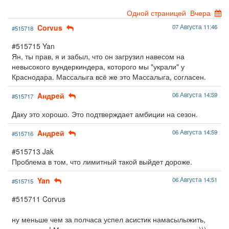
Одной страницей
Вчера
Corvus
07 Августа 11:46
#515718
#515715 Yan
Ян, ты прав, я и забыл, что он загрузил навесом на
невысокого вундеркиндера, которого мы "украли" у
Краснодара. Массалыга всё же это Массалыга, согласен.
Aндpeй
06 Августа 14:59
#515717
Даку это хорошо. Это подтверждает амбиции на сезон.
Aндpeй
06 Августа 14:59
#515716
#515713 Jak
Проблема в том, что лимитный такой выйдет дороже.
Yan
06 Августа 14:51
#515715
#515711 Corvus
ну меньше чем за полчаса успел асистик намасылыжить,