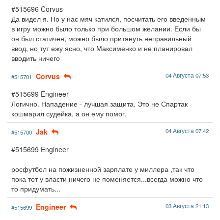
#515696 Corvus
Да видел я. Но у нас мяч катился, посчитать его введенным
в игру можно было только при большом желании. Если бы
он был статичен, можно было притянуть неправильный
ввод, но тут ежу ясно, что Максименко и не планировал
вводить ничего
Corvus
04 Августа 07:53
#515701
#515699 Engineer
Логично. Нападение - лучшая защита. Это не Спартак
кошмарил судейка, а он ему помог.
Jak
04 Августа 07:42
#515700
#515699 Engineer
росфутбол на пожизненной зарплате у миллера ,так что
пока тот у власти ничего не поменяется...всегда можно что
то придумать...
Engineer
03 Августа 21:13
#515699