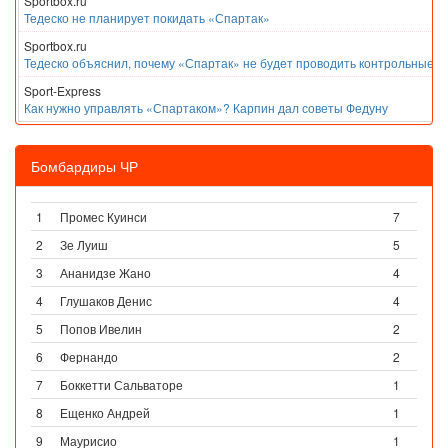
Sportbox.ru
Тедеско не планирует покидать «Спартак»
Sportbox.ru
Тедеско объяснил, почему «Спартак» не будет проводить контрольные м
Sport-Express
Как нужно управлять «Спартаком»? Карпин дал советы Федуну
Бомбардиры ЧР
1
Промес Куинси
7
2
Зе Луиш
5
3
Ананидзе Жано
4
4
Глушаков Денис
4
5
Попов Ивелин
2
6
Фернандо
2
7
Боккетти Сальваторе
1
8
Ещенко Андрей
1
9
Маурисио
1