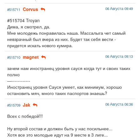
Corvus
06 Августа 09:49
#515711
#515704 Troyan
Дима, я смотрел, да.
Мне молодежь понравилась наша. Массалыга чет самый
невзрачный был вчера из них. Будет так себя вести -
придется искать нового кумира.
magnet
06 Августа 09:13
#515710
зачем нам иностранец уровня сауся когда тут и своих таких
полно
—------------
Иностранец уровня Сауся умеет, как минимум, хорошо
остановить мяч, много таких паспортов знаешь?
Jak
06 Августа 06:36
#515709
Всех с победой!!!
Ну второй состав и должен быть у нас посильнее...
Хотя все это молодые идут на 9 месте в 3 лиге...