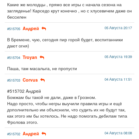
Какие же молодцы , прямо все игры с начала сезона на
загляденье! Карседо крут конечно , но с хлусевичем даже он
бессилен
Aндpeй
05 Августа 20:17
#515705
В Бремене, чую, сегодня пир горой будет, воспитанники
дают огня)
Troyan
05 Августа 19:39
#515704
Паша, там масалыга, не пропусти
Corvus
04 Августа 11:51
#515703
#515702 Aндpeй
Бомжам бы такой не дали, даже в Грозном.
Надо просто, чтобы негры выучили правила игры и ещё
дополнительно им объяснили, что судить их не будут так,
как этого им бы хотелось. Не надо помогать дебилам типа
Фролова этого.
Aндpeй
04 Августа 08:08
#515702