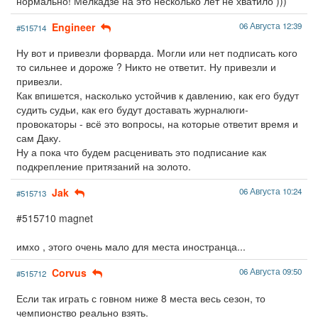
нормально! Мелкадзе на это несколько лет не хватило )))
Engineer
06 Августа 12:39
#515714
Ну вот и привезли форварда. Могли или нет подписать кого
то сильнее и дороже ? Никто не ответит. Ну привезли и
привезли.
Как впишется, насколько устойчив к давлению, как его будут
судить судьи, как его будут доставать журналюги-
провокаторы - всё это вопросы, на которые ответит время и
сам Даку.
Ну а пока что будем расценивать это подписание как
подкрепление притязаний на золото.
Jak
06 Августа 10:24
#515713
#515710 magnet
имхо , этого очень мало для места иностранца...
Corvus
06 Августа 09:50
#515712
Если так играть с говном ниже 8 места весь сезон, то
чемпионство реально взять.