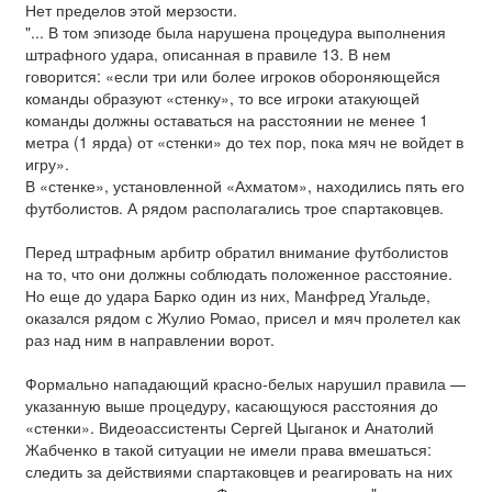
Нет пределов этой мерзости.
"... В том эпизоде была нарушена процедура выполнения
штрафного удара, описанная в правиле 13. В нем
говорится: «если три или более игроков обороняющейся
команды образуют «стенку», то все игроки атакующей
команды должны оставаться на расстоянии не менее 1
метра (1 ярда) от «стенки» до тех пор, пока мяч не войдет в
игру».
В «стенке», установленной «Ахматом», находились пять его
футболистов. А рядом располагались трое спартаковцев.
Перед штрафным арбитр обратил внимание футболистов
на то, что они должны соблюдать положенное расстояние.
Но еще до удара Барко один из них, Манфред Угальде,
оказался рядом с Жулио Ромао, присел и мяч пролетел как
раз над ним в направлении ворот.
Формально нападающий красно-белых нарушил правила —
указанную выше процедуру, касающуюся расстояния до
«стенки». Видеоассистенты Сергей Цыганок и Анатолий
Жабченко в такой ситуации не имели права вмешаться:
следить за действиями спартаковцев и реагировать на них