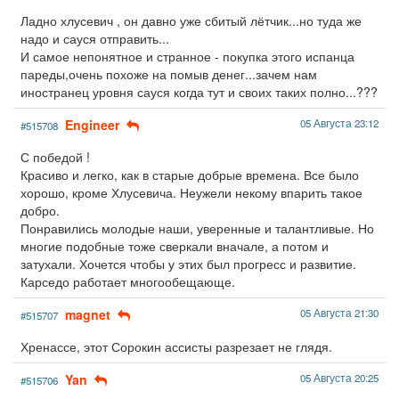
Ладно хлусевич , он давно уже сбитый лётчик...но туда же
надо и сауся отправить...
И самое непонятное и странное - покупка этого испанца
пареды,очень похоже на помыв денег...зачем нам
иностранец уровня сауся когда тут и своих таких полно...???
Engineer
05 Августа 23:12
#515708
С победой !
Красиво и легко, как в старые добрые времена. Все было
хорошо, кроме Хлусевича. Неужели некому впарить такое
добро.
Понравились молодые наши, уверенные и талантливые. Но
многие подобные тоже сверкали вначале, а потом и
затухали. Хочется чтобы у этих был прогресс и развитие.
Карседо работает многообещающе.
magnet
05 Августа 21:30
#515707
Хренассе, этот Сорокин ассисты разрезает не глядя.
Yan
05 Августа 20:25
#515706