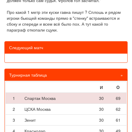
должен только сам судья. Фролов гол засчитал."
Про какой 1 метр эти куски гавна пишут ? Сплошь и рядом
игроки бьющей команды прямо в "стенку" встраиваются и
сбоку и спереди и всем всё было пох. А тут какой то
параграф откопали сцуки.
Следующий матч
Турнирная таблица
»
И
O
1
Спартак Москва
30
69
2
ЦСКА Москва
30
62
3
Зенит
30
61
4
Краснодар
30
49