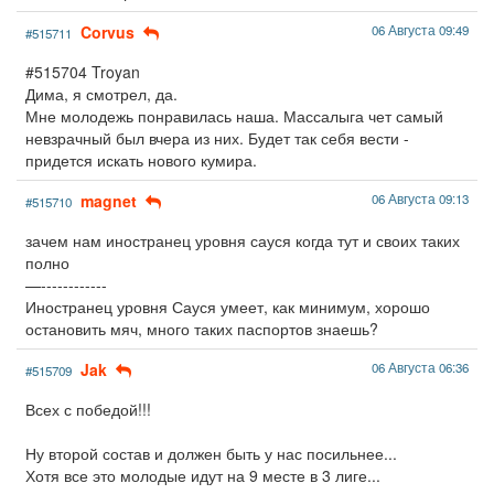
Corvus
06 Августа 09:49
#515711
#515704 Troyan
Дима, я смотрел, да.
Мне молодежь понравилась наша. Массалыга чет самый
невзрачный был вчера из них. Будет так себя вести -
придется искать нового кумира.
magnet
06 Августа 09:13
#515710
зачем нам иностранец уровня сауся когда тут и своих таких
полно
—------------
Иностранец уровня Сауся умеет, как минимум, хорошо
остановить мяч, много таких паспортов знаешь?
Jak
06 Августа 06:36
#515709
Всех с победой!!!
Ну второй состав и должен быть у нас посильнее...
Хотя все это молодые идут на 9 месте в 3 лиге...