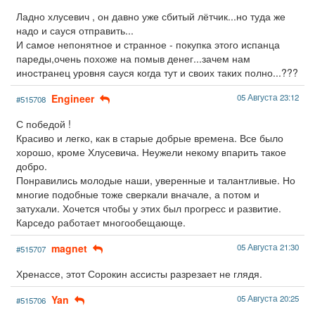
Ладно хлусевич , он давно уже сбитый лётчик...но туда же
надо и сауся отправить...
И самое непонятное и странное - покупка этого испанца
пареды,очень похоже на помыв денег...зачем нам
иностранец уровня сауся когда тут и своих таких полно...???
Engineer
05 Августа 23:12
#515708
С победой !
Красиво и легко, как в старые добрые времена. Все было
хорошо, кроме Хлусевича. Неужели некому впарить такое
добро.
Понравились молодые наши, уверенные и талантливые. Но
многие подобные тоже сверкали вначале, а потом и
затухали. Хочется чтобы у этих был прогресс и развитие.
Карседо работает многообещающе.
magnet
05 Августа 21:30
#515707
Хренассе, этот Сорокин ассисты разрезает не глядя.
Yan
05 Августа 20:25
#515706