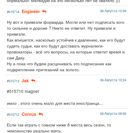
нормально! Мелкадзе на это несколько лет не хватило )))
Engineer
06 Августа 12:39
#515714
Ну вот и привезли форварда. Могли или нет подписать кого
то сильнее и дороже ? Никто не ответит. Ну привезли и
привезли.
Как впишется, насколько устойчив к давлению, как его будут
судить судьи, как его будут доставать журналюги-
провокаторы - всё это вопросы, на которые ответит время и
сам Даку.
Ну а пока что будем расценивать это подписание как
подкрепление притязаний на золото.
Jak
06 Августа 10:24
#515713
#515710 magnet
имхо , этого очень мало для места иностранца...
Corvus
06 Августа 09:50
#515712
Если так играть с говном ниже 8 места весь сезон, то
чемпионство реально взять.