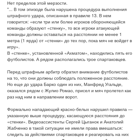
Нет пределов этой мерзости.
"... В том эпизоде была нарушена процедура выполнения
штрафного удара, описанная в правиле 13. В нем
говорится: «если три или более игроков обороняющейся
команды образуют «стенку», то все игроки атакующей
команды должны оставаться на расстоянии не менее 1
метра (1 ярда) от «стенки» до тех пор, пока мяч не войдет в
игру».
В «стенке», установленной «Ахматом», находились пять его
футболистов. А рядом располагались трое спартаковцев.
Перед штрафным арбитр обратил внимание футболистов
на то, что они должны соблюдать положенное расстояние.
Но еще до удара Барко один из них, Манфред Угальде,
оказался рядом с Жулио Ромао, присел и мяч пролетел как
раз над ним в направлении ворот.
Формально нападающий красно-белых нарушил правила —
указанную выше процедуру, касающуюся расстояния до
«стенки». Видеоассистенты Сергей Цыганок и Анатолий
Жабченко в такой ситуации не имели права вмешаться:
следить за действиями спартаковцев и реагировать на них