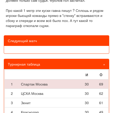
должен только сам судья. Фролов гол засчитал."
Про какой 1 метр эти куски гавна пишут ? Сплошь и рядом
игроки бьющей команды прямо в "стенку" встраиваются и
сбоку и спереди и всем всё было пох. А тут какой то
параграф откопали сцуки.
Следующий матч
Турнирная таблица
»
И
O
1
Спартак Москва
30
69
2
ЦСКА Москва
30
62
3
Зенит
30
61
4
Краснодар
30
49