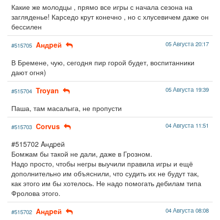
Какие же молодцы , прямо все игры с начала сезона на
загляденье! Карседо крут конечно , но с хлусевичем даже он
бессилен
Aндpeй
05 Августа 20:17
#515705
В Бремене, чую, сегодня пир горой будет, воспитанники
дают огня)
Troyan
05 Августа 19:39
#515704
Паша, там масалыга, не пропусти
Corvus
04 Августа 11:51
#515703
#515702 Aндpeй
Бомжам бы такой не дали, даже в Грозном.
Надо просто, чтобы негры выучили правила игры и ещё
дополнительно им объяснили, что судить их не будут так,
как этого им бы хотелось. Не надо помогать дебилам типа
Фролова этого.
Aндpeй
04 Августа 08:08
#515702