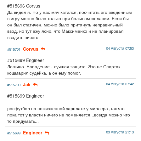
#515696 Corvus
Да видел я. Но у нас мяч катился, посчитать его введенным
в игру можно было только при большом желании. Если бы
он был статичен, можно было притянуть неправильный
ввод, но тут ежу ясно, что Максименко и не планировал
вводить ничего
Corvus
04 Августа 07:53
#515701
#515699 Engineer
Логично. Нападение - лучшая защита. Это не Спартак
кошмарил судейка, а он ему помог.
Jak
04 Августа 07:42
#515700
#515699 Engineer
росфутбол на пожизненной зарплате у миллера ,так что
пока тот у власти ничего не поменяется...всегда можно что
то придумать...
Engineer
03 Августа 21:13
#515699