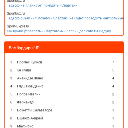
Sportbox.ru
Тедеско не планирует покидать «Спартак»
Sportbox.ru
Тедеско объяснил, почему «Спартак» не будет проводить контрольные м
Sport-Express
Как нужно управлять «Спартаком»? Карпин дал советы Федуну
Бомбардиры ЧР
1
Промес Куинси
7
2
Зе Луиш
5
3
Ананидзе Жано
4
4
Глушаков Денис
4
5
Попов Ивелин
2
6
Фернандо
2
7
Боккетти Сальваторе
1
8
Ещенко Андрей
1
9
Маурисио
1