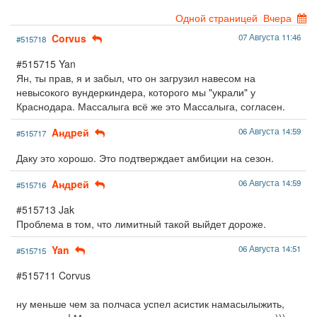
Одной страницей
Вчера
Corvus
07 Августа 11:46
#515718
#515715 Yan
Ян, ты прав, я и забыл, что он загрузил навесом на
невысокого вундеркиндера, которого мы "украли" у
Краснодара. Массалыга всё же это Массалыга, согласен.
Aндpeй
06 Августа 14:59
#515717
Даку это хорошо. Это подтверждает амбиции на сезон.
Aндpeй
06 Августа 14:59
#515716
#515713 Jak
Проблема в том, что лимитный такой выйдет дороже.
Yan
06 Августа 14:51
#515715
#515711 Corvus
ну меньше чем за полчаса успел асистик намасылыжить,