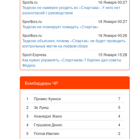
Sports.ru
16 Января 00:27
Тедеско не намерен уходить из «Спартака». У него нет
разногласий с руководством
Sportbox.ru
16 Января 00:27
Тедеско не планирует покидать «Спартак»
Sportbox.ru
16 Января 00:26
Тедеско объяснил, почему «Спартак» не будет проводить
контрольные матчи на первом сборе
Sport-Express
15 Января 15:28
Как нужно управлять «Спартаком»? Карпин дал советы
Федуну
Бомбардиры ЧР
1
Промес Куинси
7
2
Зе Луиш
5
3
Ананидзе Жано
4
4
Глушаков Денис
4
5
Попов Ивелин
2