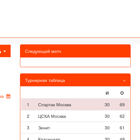
Следующий матч
Турнирная таблица
»
И
O
ра
1
Спартак Москва
30
69
2
ЦСКА Москва
30
62
3
Зенит
30
61
4
Краснодар
30
49