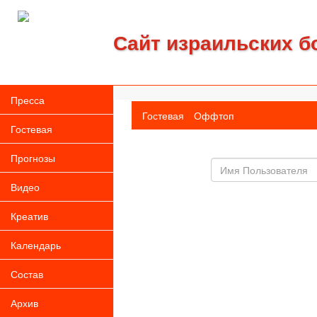
Сайт израильских б
Пресса
Гостевая
Оффтоп
Гостевая
Прогнозы
Имя
пользователя
Видео
Креатив
Календарь
Состав
Архив