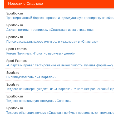
Новости о Спартаке
Sportbox.ru
Травмированный Ларссон провел индивидуальную тренировку на сборах
Sportbox.ru
Джикия покинул тренировку «Спартака» из-за отравления
Sportbox.ru
Понсе рассказал, каково ему в роли «джокера» в «Спартаке»
Sport-Express
Роман Пилипчук: «Приятно вернуться домой»
Sport-Express
«Спартак» провел тестирование на выносливость. Лучшая форма — у Е
Sports.ru
Пилипчук возглавил «Спартак-2»
Sports.ru
Тедеско не намерен уходить из «Спартака». У него нет разногласий с ру
Sportbox.ru
Тедеско не планирует покидать «Спартак»
Sportbox.ru
Тедеско объяснил, почему «Спартак» не будет проводить контрольные м