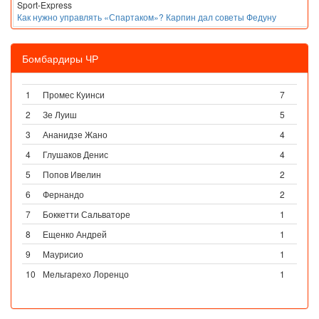
Sport-Express
Как нужно управлять «Спартаком»? Карпин дал советы Федуну
Бомбардиры ЧР
1
Промес Куинси
7
2
Зе Луиш
5
3
Ананидзе Жано
4
4
Глушаков Денис
4
5
Попов Ивелин
2
6
Фернандо
2
7
Боккетти Сальваторе
1
8
Ещенко Андрей
1
9
Маурисио
1
10
Мельгарехо Лоренцо
1