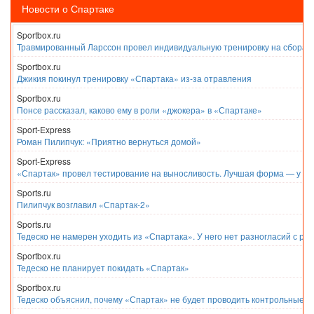
Новости о Спартаке
Sportbox.ru
Травмированный Ларссон провел индивидуальную тренировку на сборах
Sportbox.ru
Джикия покинул тренировку «Спартака» из-за отравления
Sportbox.ru
Понсе рассказал, каково ему в роли «джокера» в «Спартаке»
Sport-Express
Роман Пилипчук: «Приятно вернуться домой»
Sport-Express
«Спартак» провел тестирование на выносливость. Лучшая форма — у Е
Sports.ru
Пилипчук возглавил «Спартак-2»
Sports.ru
Тедеско не намерен уходить из «Спартака». У него нет разногласий с ру
Sportbox.ru
Тедеско не планирует покидать «Спартак»
Sportbox.ru
Тедеско объяснил, почему «Спартак» не будет проводить контрольные м