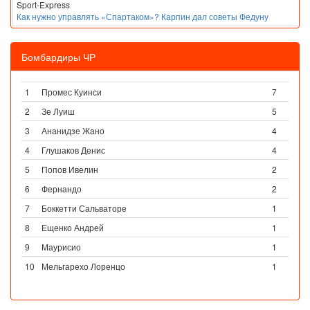
Sport-Express
Как нужно управлять «Спартаком»? Карпин дал советы Федуну
Бомбардиры ЧР
1
Промес Куинси
7
2
Зе Луиш
5
3
Ананидзе Жано
4
4
Глушаков Денис
4
5
Попов Ивелин
2
6
Фернандо
2
7
Боккетти Сальваторе
1
8
Ещенко Андрей
1
9
Маурисио
1
10
Мельгарехо Лоренцо
1